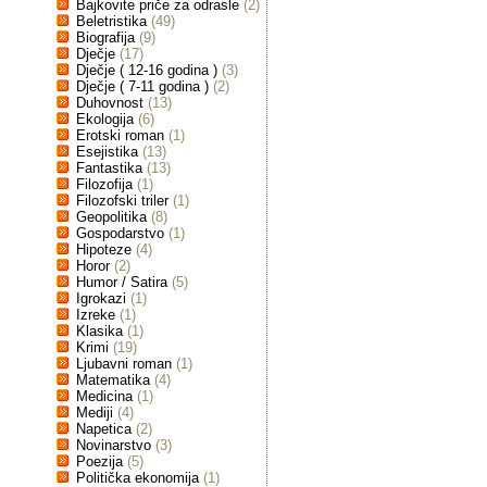
Bajkovite priče za odrasle
(2)
Beletristika
(49)
Biografija
(9)
Dječje
(17)
Dječje ( 12-16 godina )
(3)
Dječje ( 7-11 godina )
(2)
Duhovnost
(13)
Ekologija
(6)
Erotski roman
(1)
Esejistika
(13)
Fantastika
(13)
Filozofija
(1)
Filozofski triler
(1)
Geopolitika
(8)
Gospodarstvo
(1)
Hipoteze
(4)
Horor
(2)
Humor / Satira
(5)
Igrokazi
(1)
Izreke
(1)
Klasika
(1)
Krimi
(19)
Ljubavni roman
(1)
Matematika
(4)
Medicina
(1)
Mediji
(4)
Napetica
(2)
Novinarstvo
(3)
Poezija
(5)
Politička ekonomija
(1)