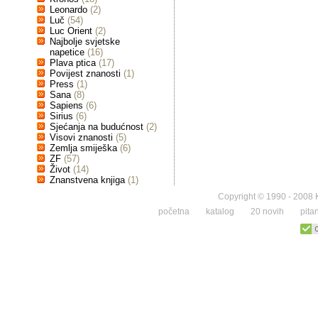
Leonardo
(2)
Luč
(54)
Luc Orient
(2)
Najbolje svjetske
napetice
(16)
Plava ptica
(17)
Povijest znanosti
(1)
Press
(1)
Sana
(8)
Sapiens
(6)
Sirius
(6)
Sjećanja na budućnost
(2)
Visovi znanosti
(5)
Zemlja smiješka
(6)
ZF
(57)
Život
(14)
Znanstvena knjiga
(1)
Copyright © 1990 - 2008 K
početna
katalog
20 novih
pita