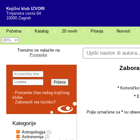
Knjižni klub IZVORI
Trnjanska cesta 64
10000 Zagreb
Početna
|
Katalog
|
20 novih
|
Pitanja
|
Novosti
|
Trenutno se nalazite na
Postavke
Zaborav
*
Korisničko
- Postanite član našeg knjižnog
*
E
kluba.
- Zaboravili ste lozinku?
Polja označena sa
*
su obave
Kategorije
Antropologija
(1)
Astronomija
(2)