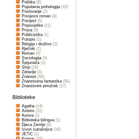
Politika
(8)
Popularna psihologija
(10)
Poslovanje
(2)
Povijesni roman
(4)
Povijest
(5)
Pripovijetke
(11)
Proza
(9)
Publicistika
(1)
Putopis
(2)
Religija i društvo
(3)
Rječnik
(2)
Roman
(4)
Sociologija
(4)
Špijunaža
(1)
Strip
(15)
Zdravlje
(4)
Znanost
(56)
Znanstvena fantastika
(56)
Znanstveni priručnik
(17)
Biblioteke
Agatha
(14)
Asterix
(11)
Aurora
(1)
Biblioteka bilingva
(1)
Djeca Zemlje
(6)
Izvori sutrašnjice
(16)
JETiC
(1)
Kronos
(18)