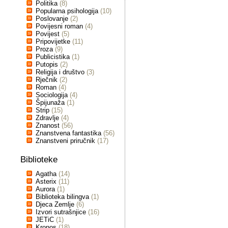
Politika
(8)
Popularna psihologija
(10)
Poslovanje
(2)
Povijesni roman
(4)
Povijest
(5)
Pripovijetke
(11)
Proza
(9)
Publicistika
(1)
Putopis
(2)
Religija i društvo
(3)
Rječnik
(2)
Roman
(4)
Sociologija
(4)
Špijunaža
(1)
Strip
(15)
Zdravlje
(4)
Znanost
(56)
Znanstvena fantastika
(56)
Znanstveni priručnik
(17)
Biblioteke
Agatha
(14)
Asterix
(11)
Aurora
(1)
Biblioteka bilingva
(1)
Djeca Zemlje
(6)
Izvori sutrašnjice
(16)
JETiC
(1)
Kronos
(18)