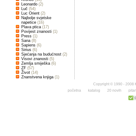
Leonardo
(2)
Luč
(54)
Luc Orient
(2)
Najbolje svjetske
napetice
(16)
Plava ptica
(17)
Povijest znanosti
(1)
Press
(1)
Sana
(8)
Sapiens
(6)
Sirius
(6)
Sjećanja na budućnost
(2)
Visovi znanosti
(5)
Zemlja smiješka
(6)
ZF
(57)
Život
(14)
Znanstvena knjiga
(1)
Copyright © 1990 - 2008 K
početna
katalog
20 novih
pita