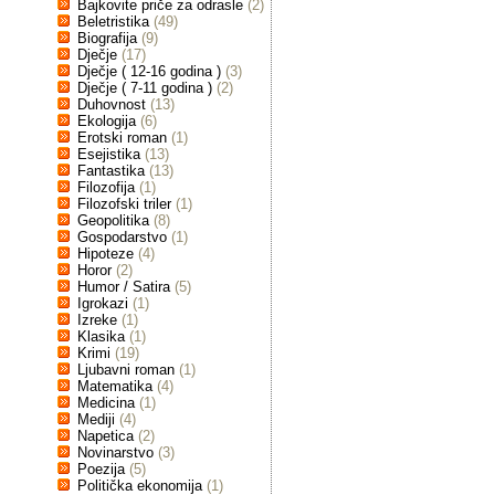
Bajkovite priče za odrasle
(2)
Beletristika
(49)
Biografija
(9)
Dječje
(17)
Dječje ( 12-16 godina )
(3)
Dječje ( 7-11 godina )
(2)
Duhovnost
(13)
Ekologija
(6)
Erotski roman
(1)
Esejistika
(13)
Fantastika
(13)
Filozofija
(1)
Filozofski triler
(1)
Geopolitika
(8)
Gospodarstvo
(1)
Hipoteze
(4)
Horor
(2)
Humor / Satira
(5)
Igrokazi
(1)
Izreke
(1)
Klasika
(1)
Krimi
(19)
Ljubavni roman
(1)
Matematika
(4)
Medicina
(1)
Mediji
(4)
Napetica
(2)
Novinarstvo
(3)
Poezija
(5)
Politička ekonomija
(1)