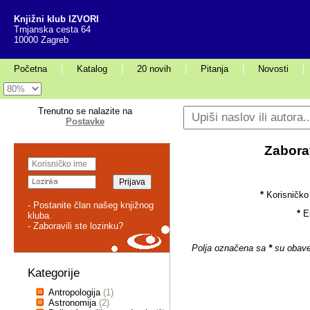
Knjižni klub IZVORI
Trnjanska cesta 64
10000 Zagreb
Početna
|
Katalog
|
20 novih
|
Pitanja
|
Novosti
|
Trenutno se nalazite na
Postavke
Zaborav
*
Korisničko
- Postanite član našeg knjižnog
*
E
kluba.
- Zaboravili ste lozinku?
Polja označena sa
*
su obave
Kategorije
Antropologija
(1)
Astronomija
(2)