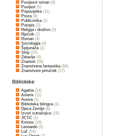
Povijesni roman
(4)
Povijest
(5)
Pripovijetke
(11)
Proza
(9)
Publicistika
(1)
Putopis
(2)
Religija i društvo
(3)
Rječnik
(2)
Roman
(4)
Sociologija
(4)
Špijunaža
(1)
Strip
(15)
Zdravlje
(4)
Znanost
(56)
Znanstvena fantastika
(56)
Znanstveni priručnik
(17)
Biblioteke
Agatha
(14)
Asterix
(11)
Aurora
(1)
Biblioteka bilingva
(1)
Djeca Zemlje
(6)
Izvori sutrašnjice
(16)
JETiC
(1)
Kronos
(18)
Leonardo
(2)
Luč
(54)
Luc Orient
(2)