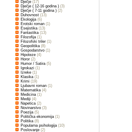
Dječje
(17)
Dječje ( 12-16 godina )
(3)
Dječje ( 7-11 godina )
(2)
Duhovnost
(13)
Ekologija
(6)
Erotski roman
(1)
Esejistika
(13)
Fantastika
(13)
Filozofija
(1)
Filozofski triler
(1)
Geopolitika
(8)
Gospodarstvo
(1)
Hipoteze
(4)
Horor
(2)
Humor / Satira
(5)
Igrokazi
(1)
Izreke
(1)
Klasika
(1)
Krimi
(19)
Ljubavni roman
(1)
Matematika
(4)
Medicina
(1)
Mediji
(4)
Napetica
(2)
Novinarstvo
(3)
Poezija
(5)
Politička ekonomija
(1)
Politika
(8)
Popularna psihologija
(10)
Poslovanje
(2)