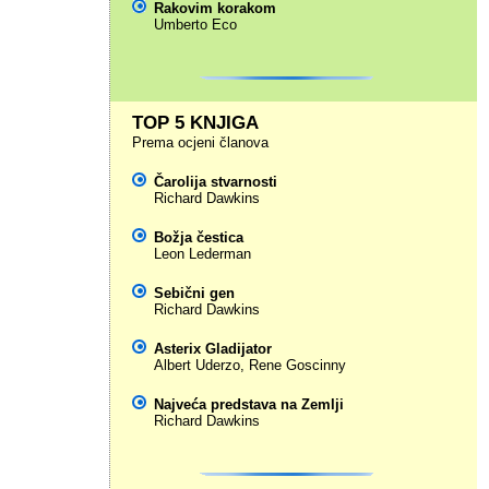
Rakovim korakom
Umberto Eco
TOP 5 KNJIGA
Prema ocjeni članova
Čarolija stvarnosti
Richard Dawkins
Božja čestica
Leon Lederman
Sebični gen
Richard Dawkins
Asterix Gladijator
Albert Uderzo
,
Rene Goscinny
Najveća predstava na Zemlji
Richard Dawkins