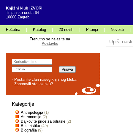
Knjižni klub IZVORI
Trnjanska cesta 64
10000 Zagreb
Početna
|
Katalog
|
20 novih
|
Pitanja
|
Novosti
|
Trenutno se nalazite na
Postavke
- Postanite član našeg knjižnog kluba.
- Zaboravili ste lozinku?
Kategorije
Antropologija
(1)
Astronomija
(2)
Bajkovite priče za odrasle
(2)
Beletristika
(49)
Biografija
(9)