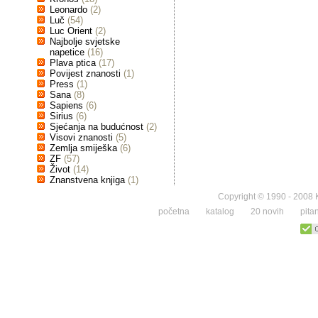
Leonardo
(2)
Luč
(54)
Luc Orient
(2)
Najbolje svjetske
napetice
(16)
Plava ptica
(17)
Povijest znanosti
(1)
Press
(1)
Sana
(8)
Sapiens
(6)
Sirius
(6)
Sjećanja na budućnost
(2)
Visovi znanosti
(5)
Zemlja smiješka
(6)
ZF
(57)
Život
(14)
Znanstvena knjiga
(1)
Copyright © 1990 - 2008 K
početna
katalog
20 novih
pita