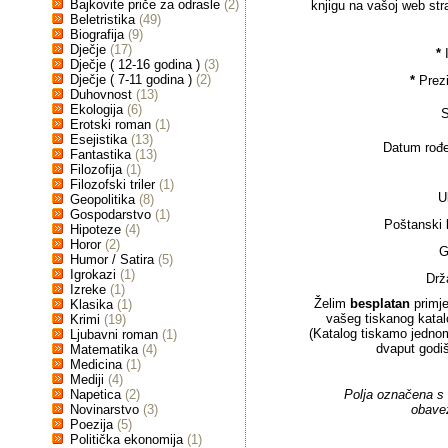
Bajkovite priče za odrasle
(2)
knjigu na vašoj web stra
Beletristika
(49)
Biografija
(9)
Dječje
(17)
*
Dječje ( 12-16 godina )
(3)
Dječje ( 7-11 godina )
(2)
*
Prez
Duhovnost
(13)
Ekologija
(6)
S
Erotski roman
(1)
Esejistika
(13)
Datum rođe
Fantastika
(13)
Filozofija
(1)
Filozofski triler
(1)
U
Geopolitika
(8)
Gospodarstvo
(1)
Poštanski b
Hipoteze
(4)
Horor
(2)
G
Humor / Satira
(5)
Igrokazi
(1)
Drž
Izreke
(1)
Želim
besplatan
primje
Klasika
(1)
vašeg tiskanog katal
Krimi
(19)
(Katalog tiskamo jedno
Ljubavni roman
(1)
dvaput godiš
Matematika
(4)
Medicina
(1)
Mediji
(4)
Napetica
(2)
Polja označena s
Novinarstvo
(3)
obave
Poezija
(5)
Politička ekonomija
(1)