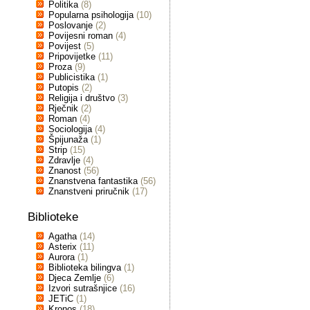
Politika
(8)
Popularna psihologija
(10)
Poslovanje
(2)
Povijesni roman
(4)
Povijest
(5)
Pripovijetke
(11)
Proza
(9)
Publicistika
(1)
Putopis
(2)
Religija i društvo
(3)
Rječnik
(2)
Roman
(4)
Sociologija
(4)
Špijunaža
(1)
Strip
(15)
Zdravlje
(4)
Znanost
(56)
Znanstvena fantastika
(56)
Znanstveni priručnik
(17)
Biblioteke
Agatha
(14)
Asterix
(11)
Aurora
(1)
Biblioteka bilingva
(1)
Djeca Zemlje
(6)
Izvori sutrašnjice
(16)
JETiC
(1)
Kronos
(18)