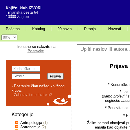
Knjižni klub IZVORI
Trnjanska cesta 64
10000 Zagreb
Početna
|
Katalog
|
20 novih
|
Pitanja
|
Novosti
|
Trenutno se nalazite na
Postavke
Prijava
*
Korisničko 
- Postanite član našeg knjižnog
kluba.
*
Lozi
- Zaboravili ste lozinku?
(
samo brojevi i s
engleske abec
*
Ponovite lozi
Kategorije
*
Em
Antropologija
(1)
Želim primati obavjesti p
Astronomija
(2)
emaila kad objavite 