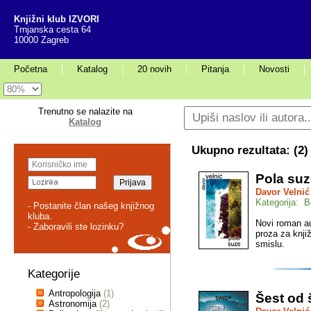
Knjižni klub IZVORI
Trnjanska cesta 64
10000 Zagreb
Početna
|
Katalog
|
20 novih
|
Pitanja
|
Novosti
|
Trenutno se nalazite na
Katalog
Ukupno rezultata: (
2
)
Pola suz
Davor Velnić
Kategorija: Be
- Postanite član našeg knjižnog
kluba.
Novi roman au
- Zaboravili ste lozinku?
proza za knj
smislu.
Kategorije
Antropologija
(1)
Šest od 
Astronomija
(2)