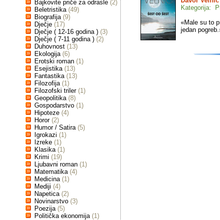
Davor Velnić
Bajkovite priče za odrasle
(2)
Kategorija: P
Beletristika
(49)
Biografija
(9)
«Male su to p
Dječje
(17)
jedan pogreb.
Dječje ( 12-16 godina )
(3)
Dječje ( 7-11 godina )
(2)
Duhovnost
(13)
Ekologija
(6)
Erotski roman
(1)
Esejistika
(13)
Fantastika
(13)
Filozofija
(1)
Filozofski triler
(1)
Geopolitika
(8)
Gospodarstvo
(1)
Hipoteze
(4)
Horor
(2)
Humor / Satira
(5)
Igrokazi
(1)
Izreke
(1)
Klasika
(1)
Krimi
(19)
Ljubavni roman
(1)
Matematika
(4)
Medicina
(1)
Mediji
(4)
Napetica
(2)
Novinarstvo
(3)
Poezija
(5)
Politička ekonomija
(1)