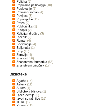
Politika
(8)
Popularna psihologija
(10)
Poslovanje
(2)
Povijesni roman
(4)
Povijest
(5)
Pripovijetke
(11)
Proza
(9)
Publicistika
(1)
Putopis
(2)
Religija i društvo
(3)
Rječnik
(2)
Roman
(4)
Sociologija
(4)
Špijunaža
(1)
Strip
(15)
Zdravlje
(4)
Znanost
(56)
Znanstvena fantastika
(56)
Znanstveni priručnik
(17)
Biblioteke
Agatha
(14)
Asterix
(11)
Aurora
(1)
Biblioteka bilingva
(1)
Djeca Zemlje
(6)
Izvori sutrašnjice
(16)
JETiC
(1)
Kronos
(18)