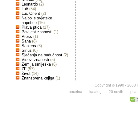
Leonardo
(2)
Luč
(54)
Luc Orient
(2)
Najbolje svjetske
napetice
(16)
Plava ptica
(17)
Povijest znanosti
(1)
Press
(1)
Sana
(8)
Sapiens
(6)
Sirius
(6)
Sjećanja na budućnost
(2)
Visovi znanosti
(5)
Zemlja smiješka
(6)
ZF
(57)
Život
(14)
Znanstvena knjiga
(1)
Copyright © 1990 - 2008 K
početna
katalog
20 novih
pita