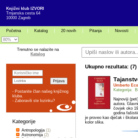
Knjižni klub IZVORI
Trnjanska cesta 64
10000 Zagreb
Početna
|
Katalog
|
20 novih
|
Pitanja
|
Novosti
|
Trenutno se nalazite na
Katalog
Ukupno rezultata: (
7
)
Tajanstv
Umberto Ec
Kategorija: Be
- Postanite član našeg knjižnog
kluba.
Najnoviji (pet
- Zaboravili ste lozinku?
autora. Glavn
čovjek oko 19
godina fašisti
je proveo kao dječak i školara
Kategorije
kolor slika.
Antropologija
(1)
Astronomija
(2)