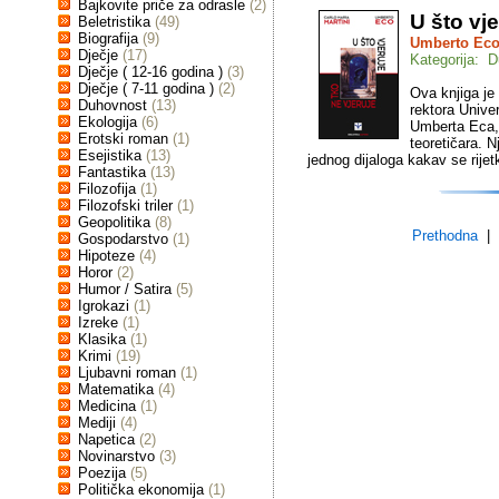
Bajkovite priče za odrasle
(2)
U što vje
Beletristika
(49)
Biografija
(9)
Umberto Ec
Dječje
(17)
Kategorija: 
Dječje ( 12-16 godina )
(3)
Dječje ( 7-11 godina )
(2)
Ova knjiga je
Duhovnost
(13)
rektora Univer
Ekologija
(6)
Umberta Eca, 
Erotski roman
(1)
teoretičara. 
Esejistika
(13)
jednog dijaloga kakav se rijet
Fantastika
(13)
Filozofija
(1)
Filozofski triler
(1)
Geopolitika
(8)
Prethodna
| s
Gospodarstvo
(1)
Hipoteze
(4)
Horor
(2)
Humor / Satira
(5)
Igrokazi
(1)
Izreke
(1)
Klasika
(1)
Krimi
(19)
Ljubavni roman
(1)
Matematika
(4)
Medicina
(1)
Mediji
(4)
Napetica
(2)
Novinarstvo
(3)
Poezija
(5)
Politička ekonomija
(1)