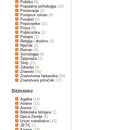
Politika
(8)
Popularna psihologija
(10)
Poslovanje
(2)
Povijesni roman
(4)
Povijest
(5)
Pripovijetke
(11)
Proza
(9)
Publicistika
(1)
Putopis
(2)
Religija i društvo
(3)
Rječnik
(2)
Roman
(4)
Sociologija
(4)
Špijunaža
(1)
Strip
(15)
Zdravlje
(4)
Znanost
(56)
Znanstvena fantastika
(56)
Znanstveni priručnik
(17)
Biblioteke
Agatha
(14)
Asterix
(11)
Aurora
(1)
Biblioteka bilingva
(1)
Djeca Zemlje
(6)
Izvori sutrašnjice
(16)
JETiC
(1)
Kronos
(18)