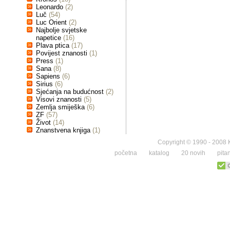
Leonardo
(2)
Luč
(54)
Luc Orient
(2)
Najbolje svjetske
napetice
(16)
Plava ptica
(17)
Povijest znanosti
(1)
Press
(1)
Sana
(8)
Sapiens
(6)
Sirius
(6)
Sjećanja na budućnost
(2)
Visovi znanosti
(5)
Zemlja smiješka
(6)
ZF
(57)
Život
(14)
Znanstvena knjiga
(1)
Copyright © 1990 - 2008 K
početna
katalog
20 novih
pita