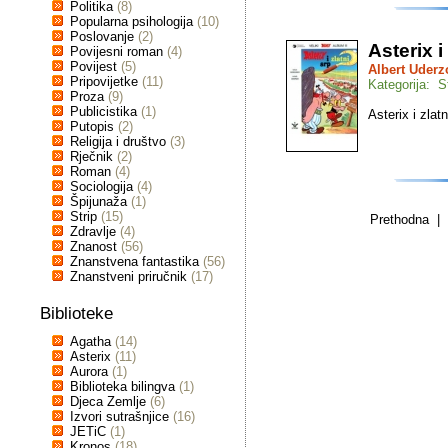
Politika
(8)
Popularna psihologija
(10)
Poslovanje
(2)
Asterix i
Povijesni roman
(4)
Povijest
(5)
Albert Uderz
Pripovijetke
(11)
Kategorija: St
Proza
(9)
Publicistika
(1)
Asterix i zlatn
Putopis
(2)
Religija i društvo
(3)
Rječnik
(2)
Roman
(4)
Sociologija
(4)
Špijunaža
(1)
Strip
(15)
Prethodna | 
Zdravlje
(4)
Znanost
(56)
Znanstvena fantastika
(56)
Znanstveni priručnik
(17)
Biblioteke
Agatha
(14)
Asterix
(11)
Aurora
(1)
Biblioteka bilingva
(1)
Djeca Zemlje
(6)
Izvori sutrašnjice
(16)
JETiC
(1)
Kronos
(18)