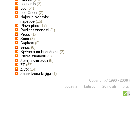
Leonardo
(2)
Luč
(54)
Luc Orient
(2)
Najbolje svjetske
napetice
(16)
Plava ptica
(17)
Povijest znanosti
(1)
Press
(1)
Sana
(8)
Sapiens
(6)
Sirius
(6)
Sjećanja na budućnost
(2)
Visovi znanosti
(5)
Zemlja smiješka
(6)
ZF
(57)
Život
(14)
Znanstvena knjiga
(1)
Copyright © 1990 - 2008 K
početna
katalog
20 novih
pita