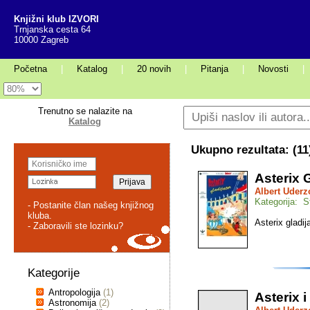
Knjižni klub IZVORI
Trnjanska cesta 64
10000 Zagreb
Početna
|
Katalog
|
20 novih
|
Pitanja
|
Novosti
|
Trenutno se nalazite na
Katalog
Ukupno rezultata: (
11
Asterix G
Albert Uderz
Kategorija: St
- Postanite član našeg knjižnog
kluba.
Asterix gladija
- Zaboravili ste lozinku?
Kategorije
Antropologija
(1)
Asterix i
Astronomija
(2)