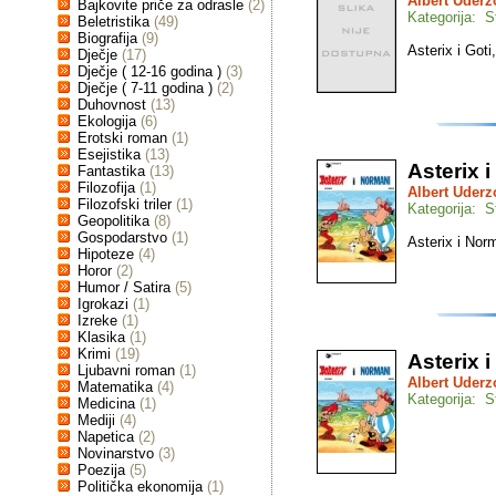
Albert Uderz
Bajkovite priče za odrasle
(2)
Kategorija: St
Beletristika
(49)
Biografija
(9)
Asterix i Goti,
Dječje
(17)
Dječje ( 12-16 godina )
(3)
Dječje ( 7-11 godina )
(2)
Duhovnost
(13)
Ekologija
(6)
Erotski roman
(1)
Esejistika
(13)
Asterix 
Fantastika
(13)
Filozofija
(1)
Albert Uderz
Filozofski triler
(1)
Kategorija: St
Geopolitika
(8)
Gospodarstvo
(1)
Asterix i Norm
Hipoteze
(4)
Horor
(2)
Humor / Satira
(5)
Igrokazi
(1)
Izreke
(1)
Klasika
(1)
Krimi
(19)
Asterix 
Ljubavni roman
(1)
Albert Uderz
Matematika
(4)
Kategorija: St
Medicina
(1)
Mediji
(4)
Napetica
(2)
Novinarstvo
(3)
Poezija
(5)
Politička ekonomija
(1)