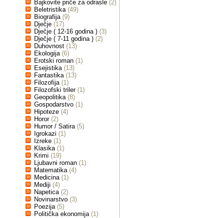
Bajkovite priče za odrasle
(2)
Beletristika
(49)
Biografija
(9)
Dječje
(17)
Dječje ( 12-16 godina )
(3)
Dječje ( 7-11 godina )
(2)
Duhovnost
(13)
Ekologija
(6)
Erotski roman
(1)
Esejistika
(13)
Fantastika
(13)
Filozofija
(1)
Filozofski triler
(1)
Geopolitika
(8)
Gospodarstvo
(1)
Hipoteze
(4)
Horor
(2)
Humor / Satira
(5)
Igrokazi
(1)
Izreke
(1)
Klasika
(1)
Krimi
(19)
Ljubavni roman
(1)
Matematika
(4)
Medicina
(1)
Mediji
(4)
Napetica
(2)
Novinarstvo
(3)
Poezija
(5)
Politička ekonomija
(1)