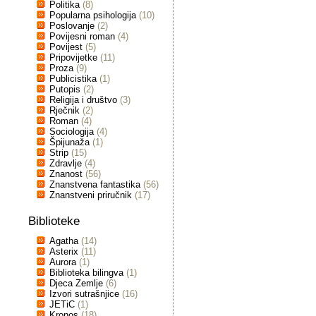
Politika
(8)
Popularna psihologija
(10)
Poslovanje
(2)
Povijesni roman
(4)
Povijest
(5)
Pripovijetke
(11)
Proza
(9)
Publicistika
(1)
Putopis
(2)
Religija i društvo
(3)
Rječnik
(2)
Roman
(4)
Sociologija
(4)
Špijunaža
(1)
Strip
(15)
Zdravlje
(4)
Znanost
(56)
Znanstvena fantastika
(56)
Znanstveni priručnik
(17)
Biblioteke
Agatha
(14)
Asterix
(11)
Aurora
(1)
Biblioteka bilingva
(1)
Djeca Zemlje
(6)
Izvori sutrašnjice
(16)
JETiC
(1)
Kronos
(18)