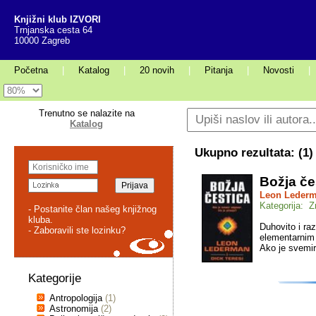
Knjižni klub IZVORI
Trnjanska cesta 64
10000 Zagreb
Početna
|
Katalog
|
20 novih
|
Pitanja
|
Novosti
|
Trenutno se nalazite na
Katalog
Ukupno rezultata: (
1
)
Božja če
Leon Leder
Kategorija: 
- Postanite član našeg knjižnog
kluba.
Duhovito i ra
- Zaboravili ste lozinku?
elementarnim
Ako je svemir
Kategorije
Antropologija
(1)
Astronomija
(2)