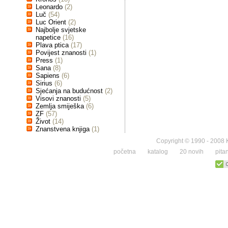
Leonardo
(2)
Luč
(54)
Luc Orient
(2)
Najbolje svjetske
napetice
(16)
Plava ptica
(17)
Povijest znanosti
(1)
Press
(1)
Sana
(8)
Sapiens
(6)
Sirius
(6)
Sjećanja na budućnost
(2)
Visovi znanosti
(5)
Zemlja smiješka
(6)
ZF
(57)
Život
(14)
Znanstvena knjiga
(1)
Copyright © 1990 - 2008 K
početna
katalog
20 novih
pita