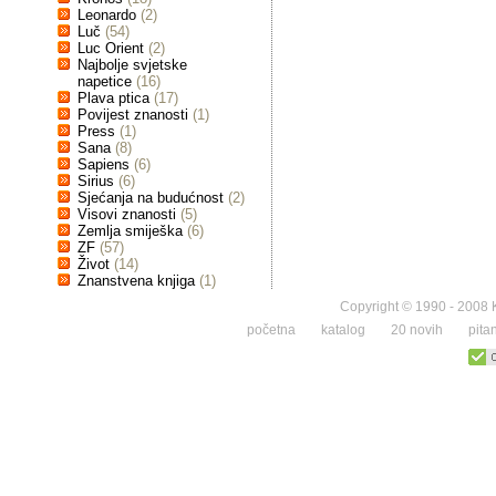
Leonardo
(2)
Luč
(54)
Luc Orient
(2)
Najbolje svjetske
napetice
(16)
Plava ptica
(17)
Povijest znanosti
(1)
Press
(1)
Sana
(8)
Sapiens
(6)
Sirius
(6)
Sjećanja na budućnost
(2)
Visovi znanosti
(5)
Zemlja smiješka
(6)
ZF
(57)
Život
(14)
Znanstvena knjiga
(1)
Copyright © 1990 - 2008 K
početna
katalog
20 novih
pita