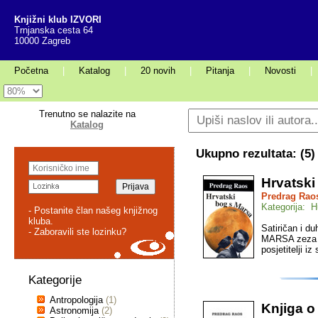
Knjižni klub IZVORI
Trnjanska cesta 64
10000 Zagreb
Početna
|
Katalog
|
20 novih
|
Pitanja
|
Novosti
|
Trenutno se nalazite na
Katalog
Ukupno rezultata: (
5
)
Hrvatski
Predrag Rao
Kategorija: H
- Postanite član našeg knjižnog
kluba.
Satiričan i 
- Zaboravili ste lozinku?
MARSA zeza na
posjetitelji iz
Kategorije
Antropologija
(1)
Knjiga o
Astronomija
(2)