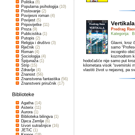
Politika
(8)
Popularna psihologija
(10)
Poslovanje
(2)
Povijesni roman
(4)
Povijest
(5)
Vertikala
Pripovijetke
(11)
Proza
(9)
Predrag Rao
Publicistika
(1)
Kategorija: Be
Putopis
(2)
Religija i društvo
(3)
Glavni, kroz 
Rječnik
(2)
samo “Profeso
Roman
(4)
incognito obić
Sociologija
(4)
kozmodrom koj
Špijunaža
(1)
hodočašće nije samo put kroz 
Strip
(15)
kilometara visok “svemirski m
Zdravlje
(4)
vlastiti život u nejasnoj, pa sv
Znanost
(56)
Znanstvena fantastika
(56)
Znanstveni priručnik
(17)
Biblioteke
Agatha
(14)
Asterix
(11)
Aurora
(1)
Biblioteka bilingva
(1)
Djeca Zemlje
(6)
Izvori sutrašnjice
(16)
JETiC
(1)
Kronos
(18)