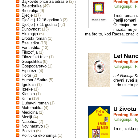
Bajkovite priče za odrasle
(2)
Predrag Rao
Beletristika
(49)
Kategorija: F
Biografija
(9)
Dječje
(17)
Treći roman i
Dječje ( 12-16 godina )
(3)
(raniji romani
Dječje ( 7-11 godina )
(2)
Osebujan, ne 
Duhovnost
(13)
možda mu je na
Ekologija
(6)
ma što to, kod Raosa, značil
Erotski roman
(1)
Esejistika
(13)
Fantastika
(13)
Filozofija
(1)
Let Nanc
Filozofski triler
(1)
Geopolitika
(8)
Predrag Rao
Gospodarstvo
(1)
Kategorija: F
Hipoteze
(4)
Horor
(2)
Let Nancija K
Humor / Satira
(5)
drevni sveti 
Igrokazi
(1)
– do uzleta 
Izreke
(1)
Klasika
(1)
Krimi
(19)
Ljubavni roman
(1)
Matematika
(4)
U životu 
Medicina
(1)
Predrag Rao
Mediji
(4)
Kategorija: I
Napetica
(2)
Novinarstvo
(3)
Tri mjuzikla i
Poezija
(5)
Politička ekonomija
(1)