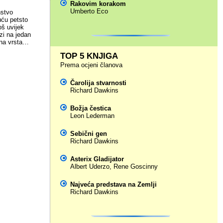
Rakovim korakom
Umberto Eco
nstvo
uću petsto
oš uvijek
zi na jedan
ntna vrsta…
TOP 5 KNJIGA
Prema ocjeni članova
Čarolija stvarnosti
Richard Dawkins
Božja čestica
Leon Lederman
Sebični gen
Richard Dawkins
Asterix Gladijator
Albert Uderzo
,
Rene Goscinny
Najveća predstava na Zemlji
Richard Dawkins