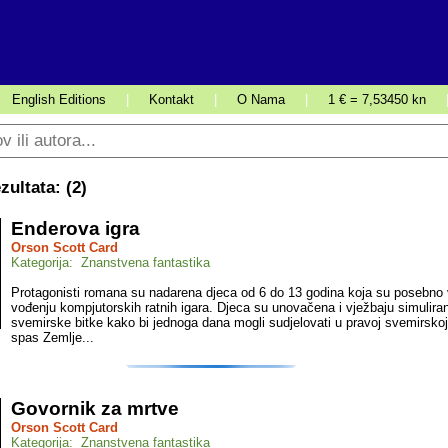
English Editions
|
Kontakt
|
O Nama
|
1 € = 7,53450 kn
ultata: (
2
)
Enderova igra
Orson Scott Card
Kategorija: Znanstvena fantastika
Protagonisti romana su nadarena djeca od 6 do 13 godina koja su posebno 
vođenju kompjutorskih ratnih igara. Djeca su unovačena i vježbaju simulira
svemirske bitke kako bi jednoga dana mogli sudjelovati u pravoj svemirskoj 
spas Zemlje...
Govornik za mrtve
Orson Scott Card
Kategorija: Znanstvena fantastika