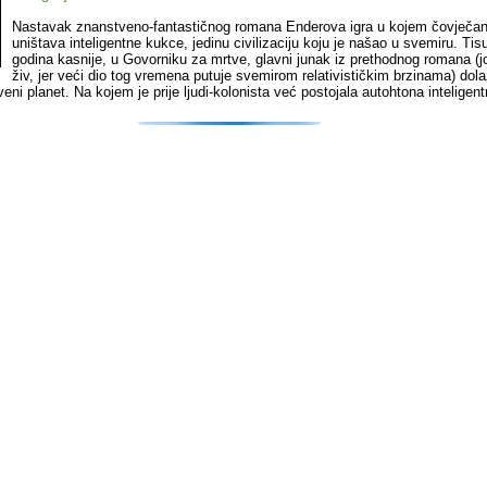
Nastavak znanstveno-fantastičnog romana Enderova igra u kojem čovječa
uništava inteligentne kukce, jedinu civilizaciju koju je našao u svemiru. Tis
godina kasnije, u Govorniku za mrtve, glavni junak iz prethodnog romana (j
živ, jer veći dio tog vremena putuje svemirom relativističkim brzinama) dola
eni planet. Na kojem je prije ljudi-kolonista već postojala autohtona intelige