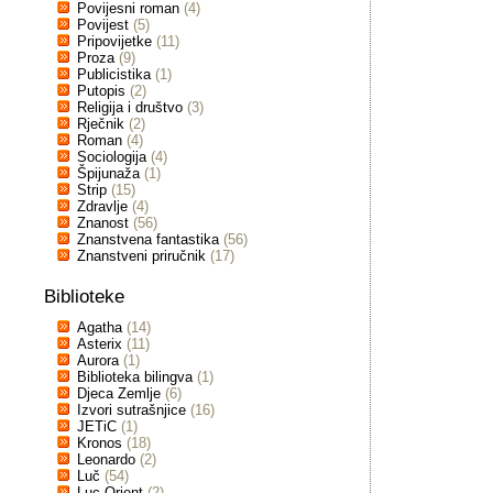
Povijesni roman
(4)
Povijest
(5)
Pripovijetke
(11)
Proza
(9)
Publicistika
(1)
Putopis
(2)
Religija i društvo
(3)
Rječnik
(2)
Roman
(4)
Sociologija
(4)
Špijunaža
(1)
Strip
(15)
Zdravlje
(4)
Znanost
(56)
Znanstvena fantastika
(56)
Znanstveni priručnik
(17)
Biblioteke
Agatha
(14)
Asterix
(11)
Aurora
(1)
Biblioteka bilingva
(1)
Djeca Zemlje
(6)
Izvori sutrašnjice
(16)
JETiC
(1)
Kronos
(18)
Leonardo
(2)
Luč
(54)
Luc Orient
(2)