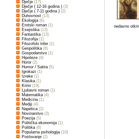
Dječje
(17)
Dječje ( 12-16 godina )
(3)
Dječje ( 7-11 godina )
(2)
Duhovnost
(13)
Ekologija
(6)
Erotski roman
(1)
nedavno otkriv
Esejistika
(13)
Fantastika
(13)
Filozofija
(1)
Filozofski triler
(1)
Geopolitika
(8)
Gospodarstvo
(1)
Hipoteze
(4)
Horor
(2)
Humor / Satira
(5)
Igrokazi
(1)
Izreke
(1)
Klasika
(1)
Krimi
(19)
Ljubavni roman
(1)
Matematika
(4)
Medicina
(1)
Mediji
(4)
Napetica
(2)
Novinarstvo
(3)
Poezija
(5)
Politička ekonomija
(1)
Politika
(8)
Popularna psihologija
(10)
Poslovanje
(2)