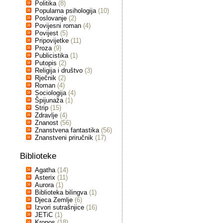
Politika
(8)
Popularna psihologija
(10)
Poslovanje
(2)
Povijesni roman
(4)
Povijest
(5)
Pripovijetke
(11)
Proza
(9)
Publicistika
(1)
Putopis
(2)
Religija i društvo
(3)
Rječnik
(2)
Roman
(4)
Sociologija
(4)
Špijunaža
(1)
Strip
(15)
Zdravlje
(4)
Znanost
(56)
Znanstvena fantastika
(56)
Znanstveni priručnik
(17)
Biblioteke
Agatha
(14)
Asterix
(11)
Aurora
(1)
Biblioteka bilingva
(1)
Djeca Zemlje
(6)
Izvori sutrašnjice
(16)
JETiC
(1)
Kronos
(18)