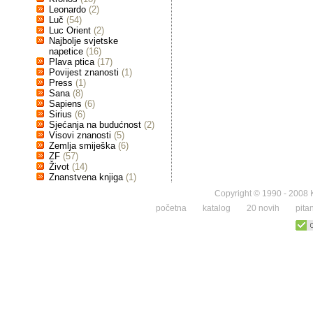
Leonardo
(2)
Luč
(54)
Luc Orient
(2)
Najbolje svjetske
napetice
(16)
Plava ptica
(17)
Povijest znanosti
(1)
Press
(1)
Sana
(8)
Sapiens
(6)
Sirius
(6)
Sjećanja na budućnost
(2)
Visovi znanosti
(5)
Zemlja smiješka
(6)
ZF
(57)
Život
(14)
Znanstvena knjiga
(1)
Copyright © 1990 - 2008 K
početna
katalog
20 novih
pita