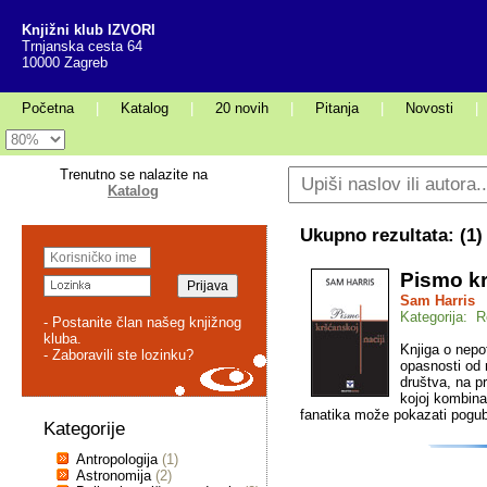
Knjižni klub IZVORI
Trnjanska cesta 64
10000 Zagreb
Početna
|
Katalog
|
20 novih
|
Pitanja
|
Novosti
|
Trenutno se nalazite na
Katalog
Ukupno rezultata: (
1
)
Pismo kr
Sam Harris
Kategorija: Re
- Postanite član našeg knjižnog
kluba.
Knjiga o nepot
- Zaboravili ste lozinku?
opasnosti od 
društva, na p
kojoj kombina
fanatika može pokazati pogub
Kategorije
Antropologija
(1)
Astronomija
(2)