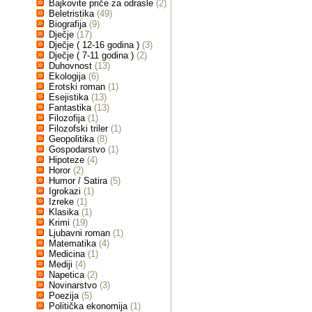
Bajkovite priče za odrasle
(2)
Beletristika
(49)
Biografija
(9)
Dječje
(17)
Dječje ( 12-16 godina )
(3)
Dječje ( 7-11 godina )
(2)
Duhovnost
(13)
Ekologija
(6)
Erotski roman
(1)
Esejistika
(13)
Fantastika
(13)
Filozofija
(1)
Filozofski triler
(1)
Geopolitika
(8)
Gospodarstvo
(1)
Hipoteze
(4)
Horor
(2)
Humor / Satira
(5)
Igrokazi
(1)
Izreke
(1)
Klasika
(1)
Krimi
(19)
Ljubavni roman
(1)
Matematika
(4)
Medicina
(1)
Mediji
(4)
Napetica
(2)
Novinarstvo
(3)
Poezija
(5)
Politička ekonomija
(1)