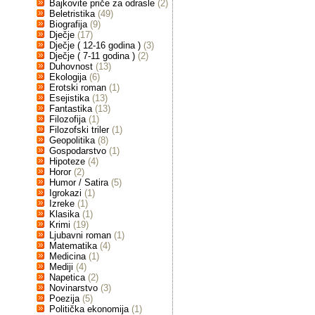
Bajkovite priče za odrasle
(2)
Beletristika
(49)
Biografija
(9)
Dječje
(17)
Dječje ( 12-16 godina )
(3)
Dječje ( 7-11 godina )
(2)
Duhovnost
(13)
Ekologija
(6)
Erotski roman
(1)
Esejistika
(13)
Fantastika
(13)
Filozofija
(1)
Filozofski triler
(1)
Geopolitika
(8)
Gospodarstvo
(1)
Hipoteze
(4)
Horor
(2)
Humor / Satira
(5)
Igrokazi
(1)
Izreke
(1)
Klasika
(1)
Krimi
(19)
Ljubavni roman
(1)
Matematika
(4)
Medicina
(1)
Mediji
(4)
Napetica
(2)
Novinarstvo
(3)
Poezija
(5)
Politička ekonomija
(1)