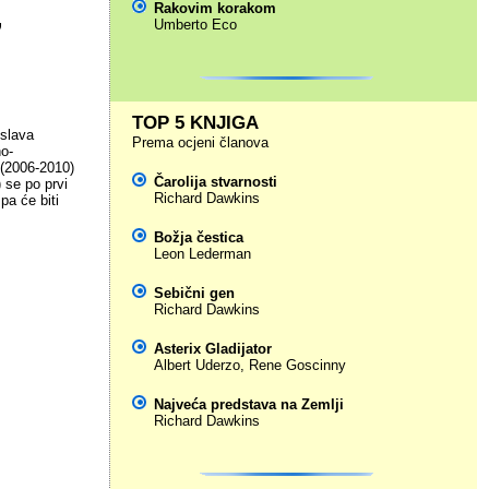
Rakovim korakom
,
Umberto Eco
TOP 5 KNJIGA
oslava
Prema ocjeni članova
no-
 (2006-2010)
Čarolija stvarnosti
 se po prvi
Richard Dawkins
pa će biti
Božja čestica
Leon Lederman
Sebični gen
Richard Dawkins
Asterix Gladijator
Albert Uderzo
,
Rene Goscinny
Najveća predstava na Zemlji
Richard Dawkins