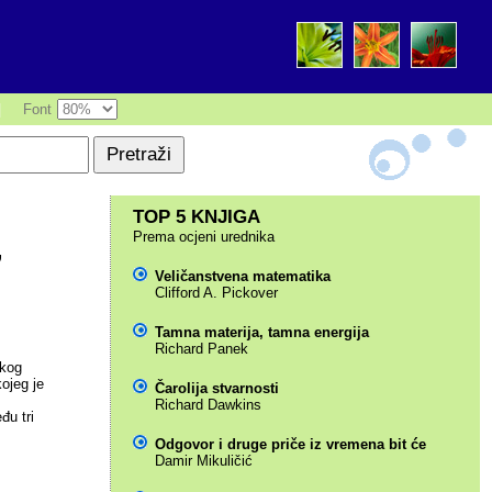
|
Font
TOP 5 KNJIGA
Prema ocjeni urednika
,
Veličanstvena matematika
Clifford A. Pickover
Tamna materija, tamna energija
Richard Panek
čkog
ojeg je
Čarolija stvarnosti
Richard Dawkins
đu tri
Odgovor i druge priče iz vremena bit će
Damir Mikuličić