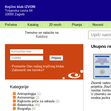
Knjižni klub IZVORI
Trnjanska cesta 64
10000 Zagreb
Početna
|
Katalog
|
20 novih
|
Pitanja
|
Novosti
|
Trenutno se nalazite na
Katalog
Ukupno rez
- Postanite član našeg knjižnog kluba.
- Zaboravili ste lozinku?
Zbornik radova
Kategorije
projekta „Raz
nosilac Instit
Antropologija
(1)
U zborniku se 
Astronomija
(2)
srodna jezika
Bajkovite priče za odrasle
(2)
Beletristika
(49)
Biografija
(9)