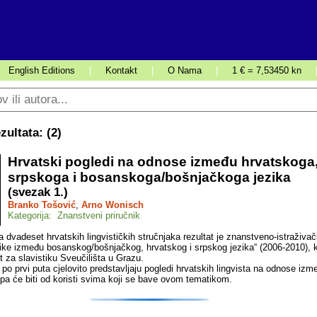
English Editions
|
Kontakt
|
O Nama
|
1 € = 7,53450 kn
ultata: (
2
)
Hrvatski pogledi na odnose između hrvatskoga
srpskoga i bosanskoga/bošnjačkoga jezika
(svezak 1.)
Branko Tošović
,
Arno Wonisch
Kategorija: Znanstveni priručnik
 dvadeset hrvatskih lingvističkih stručnjaka rezultat je znanstveno-istraživa
like između bosanskog/bošnjačkog, hrvatskog i srpskog jezika“ (2006-2010), k
ut za slavistiku Sveučilišta u Grazu.
po prvi puta cjelovito predstavljaju pogledi hrvatskih lingvista na odnose izme
 pa će biti od koristi svima koji se bave ovom tematikom.