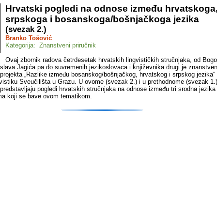
Hrvatski pogledi na odnose između hrvatskoga
srpskoga i bosanskoga/bošnjačkoga jezika
(svezak 2.)
Branko Tošović
Kategorija: Znanstveni priručnik
Ovaj zbornik radova četrdesetak hrvatskih lingvističkih stručnjaka, od Bog
oslava Jagića pa do suvremenih jezikoslovaca i književnika drugi je znanstve
 projekta „Razlike između bosanskog/bošnjačkog, hrvatskog i srpskog jezika“
lavistiku Sveučilišta u Grazu. U ovome (svezak 2.) i u prethodnome (svezak 1.)
 predstavljaju pogledi hrvatskih stručnjaka na odnose između tri srodna jezika 
ima koji se bave ovom tematikom.