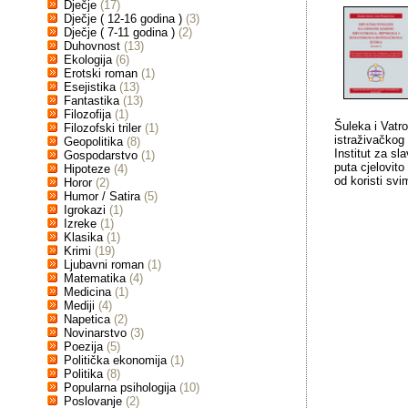
Dječje
(17)
Dječje ( 12-16 godina )
(3)
Dječje ( 7-11 godina )
(2)
Duhovnost
(13)
Ekologija
(6)
Erotski roman
(1)
Esejistika
(13)
Fantastika
(13)
Filozofija
(1)
Šuleka i Vatr
Filozofski triler
(1)
istraživačkog
Geopolitika
(8)
Institut za s
Gospodarstvo
(1)
puta cjelovito
Hipoteze
(4)
od koristi sv
Horor
(2)
Humor / Satira
(5)
Igrokazi
(1)
Izreke
(1)
Klasika
(1)
Krimi
(19)
Ljubavni roman
(1)
Matematika
(4)
Medicina
(1)
Mediji
(4)
Napetica
(2)
Novinarstvo
(3)
Poezija
(5)
Politička ekonomija
(1)
Politika
(8)
Popularna psihologija
(10)
Poslovanje
(2)