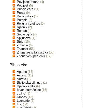
Povijesni roman
(4)
Povijest
(5)
Pripovijetke
(11)
Proza
(9)
Publicistika
(1)
Putopis
(2)
Religija i društvo
(3)
Rječnik
(2)
Roman
(4)
Sociologija
(4)
Špijunaža
(1)
Strip
(15)
Zdravlje
(4)
Znanost
(56)
Znanstvena fantastika
(56)
Znanstveni priručnik
(17)
Biblioteke
Agatha
(14)
Asterix
(11)
Aurora
(1)
Biblioteka bilingva
(1)
Djeca Zemlje
(6)
Izvori sutrašnjice
(16)
JETiC
(1)
Kronos
(18)
Leonardo
(2)
Luč
(54)
Luc Orient
(2)