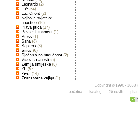
Leonardo
(2)
Luč
(54)
Luc Orient
(2)
Najbolje svjetske
napetice
(16)
Plava ptica
(17)
Povijest znanosti
(1)
Press
(1)
Sana
(8)
Sapiens
(6)
Sirius
(6)
Sjećanja na budućnost
(2)
Visovi znanosti
(5)
Zemlja smiješka
(6)
ZF
(57)
Život
(14)
Znanstvena knjiga
(1)
Copyright © 1990 - 2008 K
početna
katalog
20 novih
pita