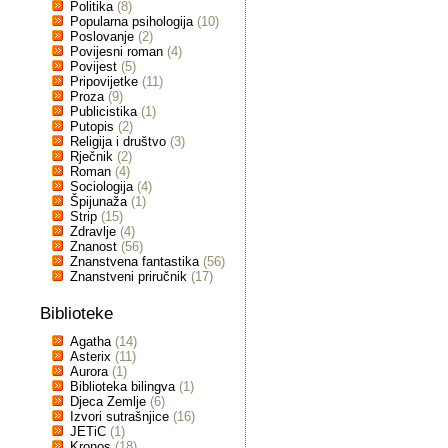
Politika
(8)
Popularna psihologija
(10)
Poslovanje
(2)
Povijesni roman
(4)
Povijest
(5)
Pripovijetke
(11)
Proza
(9)
Publicistika
(1)
Putopis
(2)
Religija i društvo
(3)
Rječnik
(2)
Roman
(4)
Sociologija
(4)
Špijunaža
(1)
Strip
(15)
Zdravlje
(4)
Znanost
(56)
Znanstvena fantastika
(56)
Znanstveni priručnik
(17)
Biblioteke
Agatha
(14)
Asterix
(11)
Aurora
(1)
Biblioteka bilingva
(1)
Djeca Zemlje
(6)
Izvori sutrašnjice
(16)
JETiC
(1)
Kronos
(18)