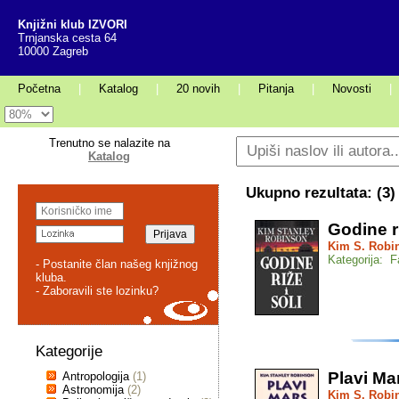
Knjižni klub IZVORI
Trnjanska cesta 64
10000 Zagreb
Početna
|
Katalog
|
20 novih
|
Pitanja
|
Novosti
|
Trenutno se nalazite na
Katalog
Ukupno rezultata: (
3
)
Godine ri
Kim S. Robi
Kategorija: F
- Postanite član našeg knjižnog
kluba.
- Zaboravili ste lozinku?
Kategorije
Plavi Ma
Antropologija
(1)
Astronomija
(2)
Kim S. Robi