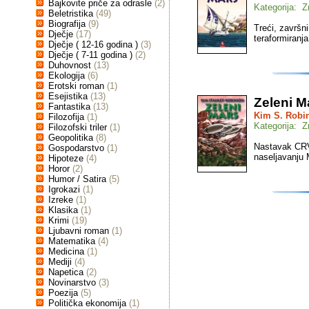
Bajkovite priče za odrasle
(2)
Kategorija: Z
Beletristika
(49)
Biografija
(9)
Treći, završn
Dječje
(17)
teraformiranj
Dječje ( 12-16 godina )
(3)
Dječje ( 7-11 godina )
(2)
Duhovnost
(13)
Ekologija
(6)
Erotski roman
(1)
Esejistika
(13)
Zeleni M
Fantastika
(13)
Kim S. Robi
Filozofija
(1)
Kategorija: Z
Filozofski triler
(1)
Geopolitika
(8)
Nastavak CRV
Gospodarstvo
(1)
naseljavanju 
Hipoteze
(4)
Horor
(2)
Humor / Satira
(5)
Igrokazi
(1)
Izreke
(1)
Klasika
(1)
Krimi
(19)
Ljubavni roman
(1)
Matematika
(4)
Medicina
(1)
Mediji
(4)
Napetica
(2)
Novinarstvo
(3)
Poezija
(5)
Politička ekonomija
(1)