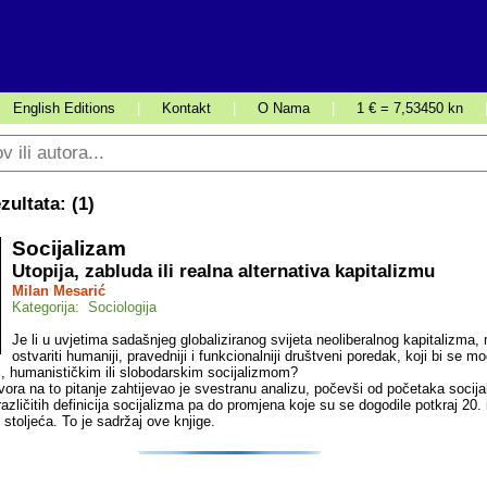
English Editions
|
Kontakt
|
O Nama
|
1 € = 7,53450 kn
ultata: (
1
)
Socijalizam
Utopija, zabluda ili realna alternativa kapitalizmu
Milan Mesarić
Kategorija: Sociologija
Je li u uvjetima sadašnjeg globaliziranog svijeta neoliberalnog kapitalizma
ostvariti humaniji, pravedniji i funkcionalniji društveni poredak, koji bi se m
 humanističkim ili slobodarskim socijalizmom?
ora na to pitanje zahtijevao je svestranu analizu, počevši od početaka socijal
 različitih definicija socijalizma pa do promjena koje su se dogodile potkraj 20.
 stoljeća. To je sadržaj ove knjige.