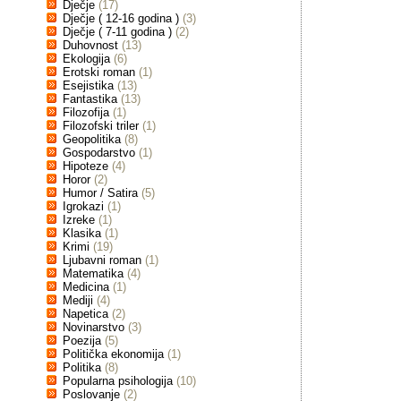
Dječje
(17)
Dječje ( 12-16 godina )
(3)
Dječje ( 7-11 godina )
(2)
Duhovnost
(13)
Ekologija
(6)
Erotski roman
(1)
Esejistika
(13)
Fantastika
(13)
Filozofija
(1)
Filozofski triler
(1)
Geopolitika
(8)
Gospodarstvo
(1)
Hipoteze
(4)
Horor
(2)
Humor / Satira
(5)
Igrokazi
(1)
Izreke
(1)
Klasika
(1)
Krimi
(19)
Ljubavni roman
(1)
Matematika
(4)
Medicina
(1)
Mediji
(4)
Napetica
(2)
Novinarstvo
(3)
Poezija
(5)
Politička ekonomija
(1)
Politika
(8)
Popularna psihologija
(10)
Poslovanje
(2)