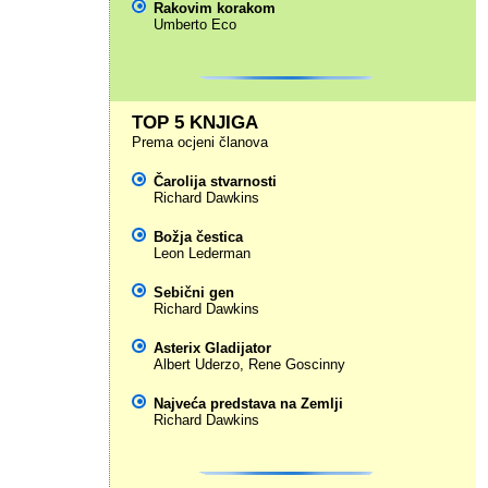
Rakovim korakom
Umberto Eco
TOP 5 KNJIGA
Prema ocjeni članova
Čarolija stvarnosti
Richard Dawkins
Božja čestica
Leon Lederman
Sebični gen
Richard Dawkins
Asterix Gladijator
Albert Uderzo
,
Rene Goscinny
Najveća predstava na Zemlji
Richard Dawkins