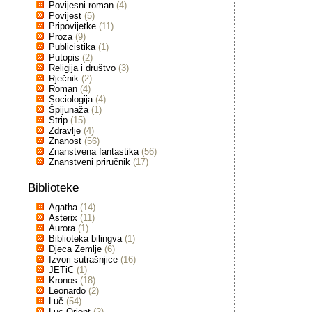
Povijesni roman
(4)
Povijest
(5)
Pripovijetke
(11)
Proza
(9)
Publicistika
(1)
Putopis
(2)
Religija i društvo
(3)
Rječnik
(2)
Roman
(4)
Sociologija
(4)
Špijunaža
(1)
Strip
(15)
Zdravlje
(4)
Znanost
(56)
Znanstvena fantastika
(56)
Znanstveni priručnik
(17)
Biblioteke
Agatha
(14)
Asterix
(11)
Aurora
(1)
Biblioteka bilingva
(1)
Djeca Zemlje
(6)
Izvori sutrašnjice
(16)
JETiC
(1)
Kronos
(18)
Leonardo
(2)
Luč
(54)
Luc Orient
(2)