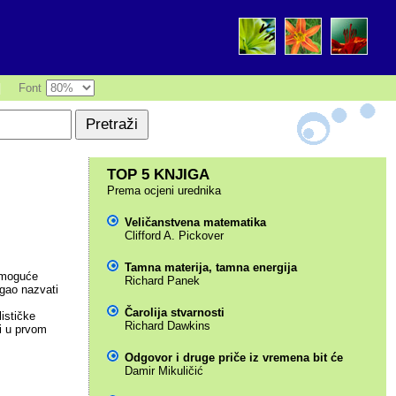
|
Font
TOP 5 KNJIGA
Prema ocjeni urednika
Veličanstvena matematika
Clifford A. Pickover
Tamna materija, tamna energija
, moguće
Richard Panek
ogao nazvati
Čarolija stvarnosti
ističke
Richard Dawkins
 i u prvom
Odgovor i druge priče iz vremena bit će
Damir Mikuličić