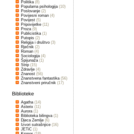
Politika
(8)
Popularna psihologija
(10)
Poslovanje
(2)
Povijesni roman
(4)
Povijest
(5)
Pripovijetke
(11)
Proza
(9)
Publicistika
(1)
Putopis
(2)
Religija i društvo
(3)
Rječnik
(2)
Roman
(4)
Sociologija
(4)
Špijunaža
(1)
Strip
(15)
Zdravlje
(4)
Znanost
(56)
Znanstvena fantastika
(56)
Znanstveni priručnik
(17)
Biblioteke
Agatha
(14)
Asterix
(11)
Aurora
(1)
Biblioteka bilingva
(1)
Djeca Zemlje
(6)
Izvori sutrašnjice
(16)
JETiC
(1)
Kronos
(18)