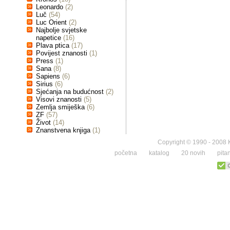
Leonardo
(2)
Luč
(54)
Luc Orient
(2)
Najbolje svjetske
napetice
(16)
Plava ptica
(17)
Povijest znanosti
(1)
Press
(1)
Sana
(8)
Sapiens
(6)
Sirius
(6)
Sjećanja na budućnost
(2)
Visovi znanosti
(5)
Zemlja smiješka
(6)
ZF
(57)
Život
(14)
Znanstvena knjiga
(1)
Copyright © 1990 - 2008 K
početna
katalog
20 novih
pita