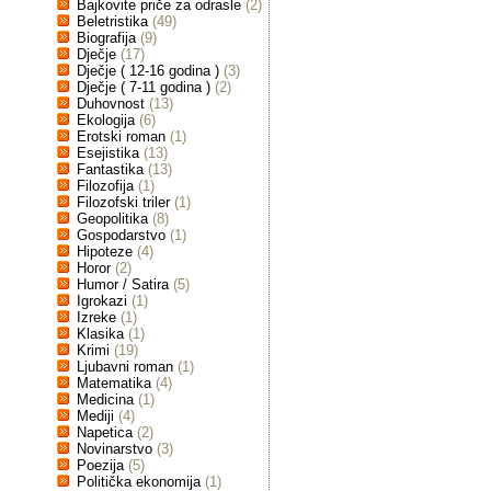
Bajkovite priče za odrasle
(2)
Beletristika
(49)
Biografija
(9)
Dječje
(17)
Dječje ( 12-16 godina )
(3)
Dječje ( 7-11 godina )
(2)
Duhovnost
(13)
Ekologija
(6)
Erotski roman
(1)
Esejistika
(13)
Fantastika
(13)
Filozofija
(1)
Filozofski triler
(1)
Geopolitika
(8)
Gospodarstvo
(1)
Hipoteze
(4)
Horor
(2)
Humor / Satira
(5)
Igrokazi
(1)
Izreke
(1)
Klasika
(1)
Krimi
(19)
Ljubavni roman
(1)
Matematika
(4)
Medicina
(1)
Mediji
(4)
Napetica
(2)
Novinarstvo
(3)
Poezija
(5)
Politička ekonomija
(1)