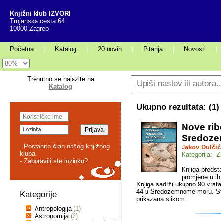
Knjižni klub IZVORI
Trnjanska cesta 64
10000 Zagreb
Početna
|
Katalog
|
20 novih
|
Pitanja
|
Novosti
|
Trenutno se nalazite na
Katalog
Ukupno rezultata: (
1
)
Nove rib
Sredoze
- Postanite član našeg knjižnog
Jakov Dulčić
kluba.
Kategorija: Z
- Zaboravili ste lozinku?
Knjiga predst
promjene u ih
Knjiga sadrži ukupno 90 vrst
44 u Sredozemnome moru. Sva
Kategorije
prikazana slikom.
Antropologija
(1)
Astronomija
(2)