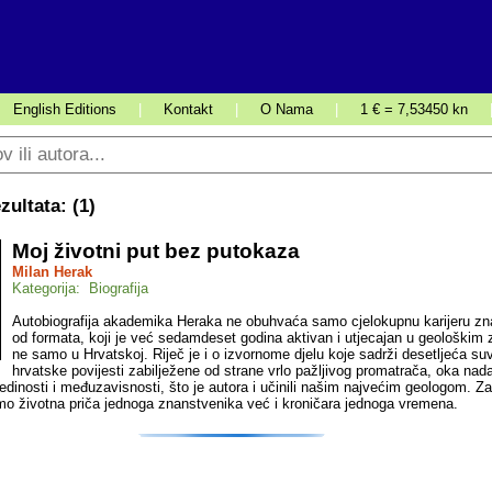
English Editions
|
Kontakt
|
O Nama
|
1 € = 7,53450 kn
ultata: (
1
)
Moj životni put bez putokaza
Milan Herak
Kategorija: Biografija
Autobiografija akademika Heraka ne obuhvaća samo cjelokupnu karijeru zn
od formata, koji je već sedamdeset godina aktivan i utjecajan u geološkim
ne samo u Hrvatskoj. Riječ je i o izvornome djelu koje sadrži desetljeća s
hrvatske povijesti zabilježene od strane vrlo pažljivog promatrača, oka nad
edinosti i međuzavisnosti, što je autora i učinili našim najvećim geologom. Z
amo životna priča jednoga znanstvenika već i kroničara jednoga vremena.