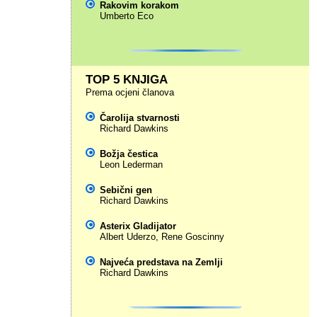
Rakovim korakom
Umberto Eco
TOP 5 KNJIGA
Prema ocjeni članova
Čarolija stvarnosti
Richard Dawkins
Božja čestica
Leon Lederman
Sebični gen
Richard Dawkins
Asterix Gladijator
Albert Uderzo
,
Rene Goscinny
Najveća predstava na Zemlji
Richard Dawkins