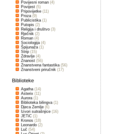
Povijesni roman
(4)
Povijest
(5)
Pripovijetke
(11)
Proza
(9)
Publicistika
(1)
Putopis
(2)
Religija i društvo
(3)
Rječnik
(2)
Roman
(4)
Sociologija
(4)
Špijunaža
(1)
Strip
(15)
Zdravlje
(4)
Znanost
(56)
Znanstvena fantastika
(56)
Znanstveni priručnik
(17)
Biblioteke
Agatha
(14)
Asterix
(11)
Aurora
(1)
Biblioteka bilingva
(1)
Djeca Zemlje
(6)
Izvori sutrašnjice
(16)
JETiC
(1)
Kronos
(18)
Leonardo
(2)
Luč
(54)
Luc Orient
(2)