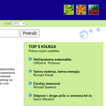
|
Font
TOP 5 KNJIGA
Prema ocjeni urednika
Veličanstvena matematika
Clifford A. Pickover
anstvenika
Tamna materija, tamna energija
 znanostima
Richard Panek
uvremene
arenog za
ato ova
Čarolija stvarnosti
Richard Dawkins
Odgovor i druge priče iz vremena bit će
Damir Mikuličić