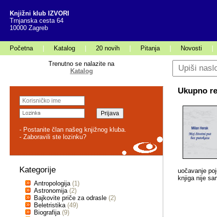
Knjižni klub IZVORI
Trnjanska cesta 64
10000 Zagreb
Početna
|
Katalog
|
20 novih
|
Pitanja
|
Novosti
|
Trenutno se nalazite na
Katalog
Ukupno rez
- Postanite član našeg knjižnog kluba.
- Zaboravili ste lozinku?
Kategorije
uočavanje poj
knjiga nije s
Antropologija
(1)
Astronomija
(2)
Bajkovite priče za odrasle
(2)
Beletristika
(49)
Biografija
(9)