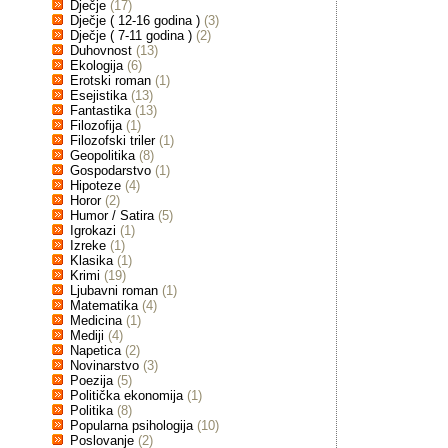
Dječje
(17)
Dječje ( 12-16 godina )
(3)
Dječje ( 7-11 godina )
(2)
Duhovnost
(13)
Ekologija
(6)
Erotski roman
(1)
Esejistika
(13)
Fantastika
(13)
Filozofija
(1)
Filozofski triler
(1)
Geopolitika
(8)
Gospodarstvo
(1)
Hipoteze
(4)
Horor
(2)
Humor / Satira
(5)
Igrokazi
(1)
Izreke
(1)
Klasika
(1)
Krimi
(19)
Ljubavni roman
(1)
Matematika
(4)
Medicina
(1)
Mediji
(4)
Napetica
(2)
Novinarstvo
(3)
Poezija
(5)
Politička ekonomija
(1)
Politika
(8)
Popularna psihologija
(10)
Poslovanje
(2)