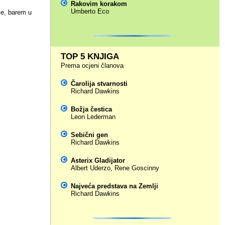
Rakovim korakom
Umberto Eco
e, barem u
TOP 5 KNJIGA
Prema ocjeni članova
Čarolija stvarnosti
Richard Dawkins
Božja čestica
Leon Lederman
Sebični gen
Richard Dawkins
Asterix Gladijator
Albert Uderzo
,
Rene Goscinny
Najveća predstava na Zemlji
Richard Dawkins