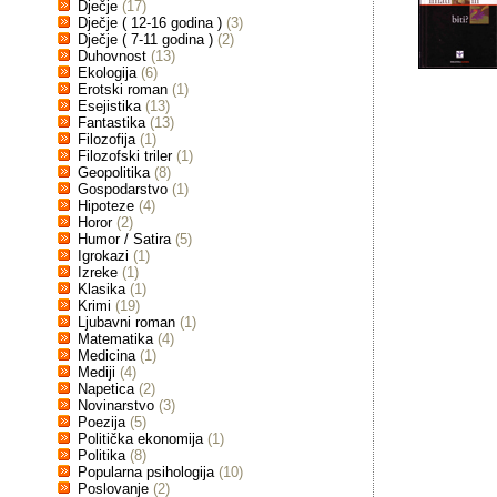
Dječje
(17)
Dječje ( 12-16 godina )
(3)
Dječje ( 7-11 godina )
(2)
Duhovnost
(13)
Ekologija
(6)
Erotski roman
(1)
Esejistika
(13)
Fantastika
(13)
Filozofija
(1)
Filozofski triler
(1)
Geopolitika
(8)
Gospodarstvo
(1)
Hipoteze
(4)
Horor
(2)
Humor / Satira
(5)
Igrokazi
(1)
Izreke
(1)
Klasika
(1)
Krimi
(19)
Ljubavni roman
(1)
Matematika
(4)
Medicina
(1)
Mediji
(4)
Napetica
(2)
Novinarstvo
(3)
Poezija
(5)
Politička ekonomija
(1)
Politika
(8)
Popularna psihologija
(10)
Poslovanje
(2)