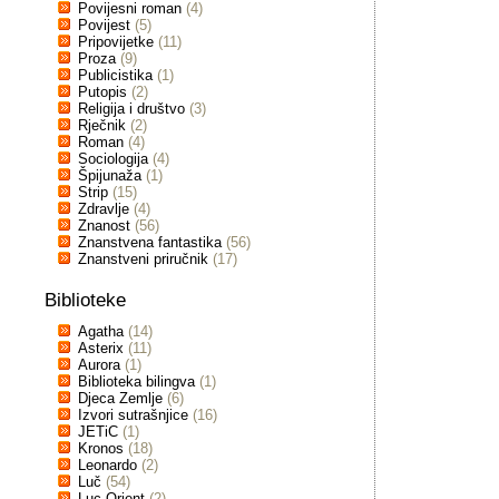
Povijesni roman
(4)
Povijest
(5)
Pripovijetke
(11)
Proza
(9)
Publicistika
(1)
Putopis
(2)
Religija i društvo
(3)
Rječnik
(2)
Roman
(4)
Sociologija
(4)
Špijunaža
(1)
Strip
(15)
Zdravlje
(4)
Znanost
(56)
Znanstvena fantastika
(56)
Znanstveni priručnik
(17)
Biblioteke
Agatha
(14)
Asterix
(11)
Aurora
(1)
Biblioteka bilingva
(1)
Djeca Zemlje
(6)
Izvori sutrašnjice
(16)
JETiC
(1)
Kronos
(18)
Leonardo
(2)
Luč
(54)
Luc Orient
(2)