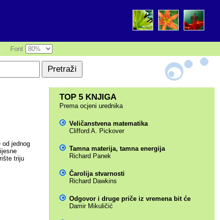
|
Font
TOP 5 KNJIGA
Prema ocjeni urednika
Veličanstvena matematika
Clifford A. Pickover
e od jednog
Tamna materija, tamna energija
ijesne
Richard Panek
šte triju
Čarolija stvarnosti
Richard Dawkins
Odgovor i druge priče iz vremena bit će
Damir Mikuličić