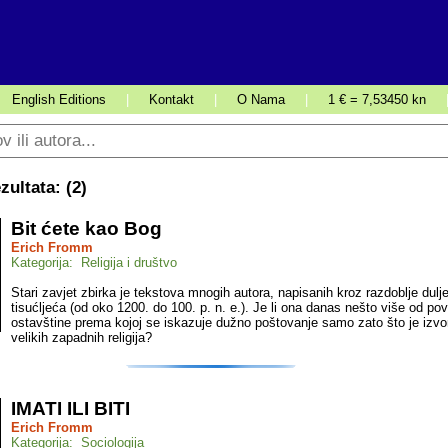
English Editions
|
Kontakt
|
O Nama
|
1 € = 7,53450 kn
ultata: (
2
)
Bit ćete kao Bog
Erich Fromm
Kategorija: Religija i društvo
Stari zavjet zbirka je tekstova mnogih autora, napisanih kroz razdoblje dulj
tisućljeća (od oko 1200. do 100. p. n. e.). Je li ona danas nešto više od pov
ostavštine prema kojoj se iskazuje dužno poštovanje samo zato što je izvori
velikih zapadnih religija?
IMATI ILI BITI
Erich Fromm
Kategorija: Sociologija