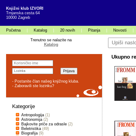
Knjižni klub IZVORI
Trnjanska cesta 64
10000 Zagreb
Početna
|
Katalog
|
20 novih
|
Pitanja
|
Novosti
|
Trenutno se nalazite na
Katalog
Ukupno rez
- Postanite član našeg knjižnog kluba.
- Zaboravili ste lozinku?
Kategorije
Antropologija
(1)
Astronomija
(2)
Bajkovite priče za odrasle
(2)
Beletristika
(49)
Biografija
(9)