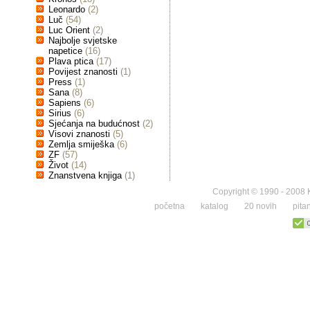
Leonardo
(2)
Luč
(54)
Luc Orient
(2)
Najbolje svjetske
napetice
(16)
Plava ptica
(17)
Povijest znanosti
(1)
Press
(1)
Sana
(8)
Sapiens
(6)
Sirius
(6)
Sjećanja na budućnost
(2)
Visovi znanosti
(5)
Zemlja smiješka
(6)
ZF
(57)
Život
(14)
Znanstvena knjiga
(1)
Copyright © 1990 - 2008 K
početna
katalog
20 novih
pita