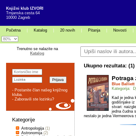
Knjižni klub IZVORI
Trnjanska cesta 64
10000 Zagreb
Početna
|
Katalog
|
20 novih
|
Pitanja
|
Novosti
|
Trenutno se nalazite na
Katalog
Ukupno rezultata: (
1
)
Potraga
Blue Balliett
Kategorija: Dj
- Postanite član našeg knjižnog
kluba.
Kad je jedna k
- Zaboravili ste lozinku?
godišnjake iz
stvari: naizg
jedna čudna st
nestalo je jedna Vermeerova sl
Kategorije
Antropologija
(1)
Astronomija
(2)