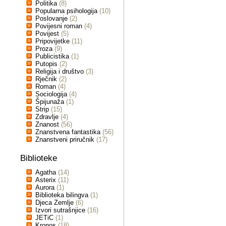
Politika
(8)
Popularna psihologija
(10)
Poslovanje
(2)
Povijesni roman
(4)
Povijest
(5)
Pripovijetke
(11)
Proza
(9)
Publicistika
(1)
Putopis
(2)
Religija i društvo
(3)
Rječnik
(2)
Roman
(4)
Sociologija
(4)
Špijunaža
(1)
Strip
(15)
Zdravlje
(4)
Znanost
(56)
Znanstvena fantastika
(56)
Znanstveni priručnik
(17)
Biblioteke
Agatha
(14)
Asterix
(11)
Aurora
(1)
Biblioteka bilingva
(1)
Djeca Zemlje
(6)
Izvori sutrašnjice
(16)
JETiC
(1)
Kronos
(18)