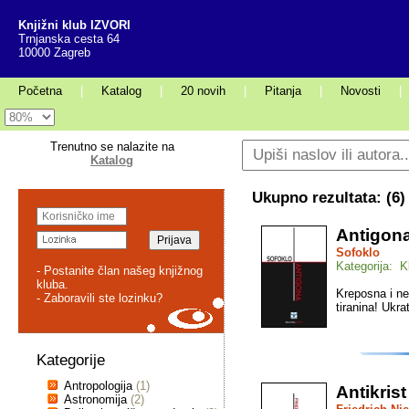
Knjižni klub IZVORI
Trnjanska cesta 64
10000 Zagreb
Početna
|
Katalog
|
20 novih
|
Pitanja
|
Novosti
|
Trenutno se nalazite na
Katalog
Ukupno rezultata: (
6
)
Antigon
Sofoklo
Kategorija: K
- Postanite član našeg knjižnog
kluba.
Kreposna i ne
- Zaboravili ste lozinku?
tiranina! Ukr
Kategorije
Antropologija
(1)
Antikrist
Astronomija
(2)