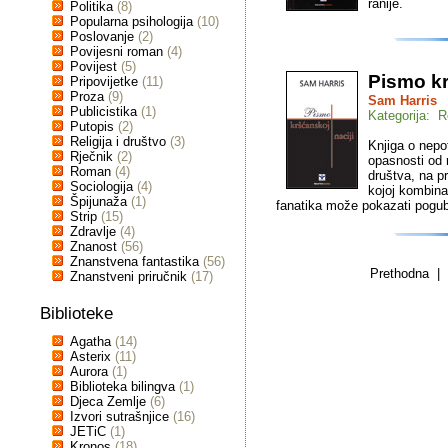
ranije.
Politika
(8)
Popularna psihologija
(10)
Poslovanje
(2)
Povijesni roman
(4)
Povijest
(5)
Pismo kr
Pripovijetke
(11)
Proza
(9)
Sam Harris
Publicistika
(1)
Kategorija: Re
Putopis
(2)
Religija i društvo
(3)
Knjiga o nepot
Rječnik
(2)
opasnosti od 
Roman
(4)
društva, na p
Sociologija
(4)
kojoj kombina
Špijunaža
(1)
fanatika može pokazati pogub
Strip
(15)
Zdravlje
(4)
Znanost
(56)
Znanstvena fantastika
(56)
Prethodna | 
Znanstveni priručnik
(17)
Biblioteke
Agatha
(14)
Asterix
(11)
Aurora
(1)
Biblioteka bilingva
(1)
Djeca Zemlje
(6)
Izvori sutrašnjice
(16)
JETiC
(1)
Kronos
(18)