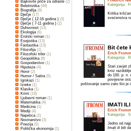
Friedrich Ni
Bajkovite priče za odrasle
(2)
Kategorija: Fi
Beletristika
(49)
Biografija
(9)
Kritika kršćan
Dječje
(17)
svećenstva na
Dječje ( 12-16 godina )
(3)
Dječje ( 7-11 godina )
(2)
Duhovnost
(13)
Ekologija
(6)
Erotski roman
(1)
Esejistika
(13)
Fantastika
(13)
Bit ćete
Filozofija
(1)
Erich From
Filozofski triler
(1)
Kategorija: Re
Geopolitika
(8)
Gospodarstvo
(1)
Stari zavjet 
Hipoteze
(4)
kroz razdoblje
Horor
(2)
do 100. p. n. 
Humor / Satira
(5)
povijesne ost
Igrokazi
(1)
poštovanje samo zato što je izv
Izreke
(1)
Klasika
(1)
Krimi
(19)
Ljubavni roman
(1)
Matematika
(4)
IMATI ILI
Medicina
(1)
Erich From
Mediji
(4)
Kategorija: S
Napetica
(2)
Novinarstvo
(3)
Jedno od najp
Poezija
(5)
Imati ili biti
da
Politička ekonomija
(1)