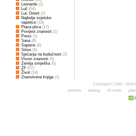
Leonardo
(2)
Luč
(54)
Luc Orient
(2)
Najbolje svjetske
napetice
(16)
Plava ptica
(17)
Povijest znanosti
(1)
Press
(1)
Sana
(8)
Sapiens
(6)
Sirius
(6)
Sjećanja na budućnost
(2)
Visovi znanosti
(5)
Zemlja smiješka
(6)
ZF
(57)
Život
(14)
Znanstvena knjiga
(1)
Copyright © 1990 - 2008 K
početna
katalog
20 novih
pita