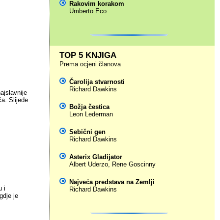
Rakovim korakom
Umberto Eco
TOP 5 KNJIGA
Prema ocjeni članova
Čarolija stvarnosti
Richard Dawkins
jslavnije
ća. Slijede
Božja čestica
Leon Lederman
Sebični gen
Richard Dawkins
Asterix Gladijator
Albert Uderzo
,
Rene Goscinny
Najveća predstava na Zemlji
 i
Richard Dawkins
gdje je