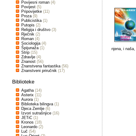
Povijesni roman
(4)
Povijest
(5)
Pripovijetke
(11)
Proza
(9)
Publicistika
(1)
Putopis
(2)
Religija i društvo
(3)
Rječnik
(2)
Roman
(4)
Sociologija
(4)
Špijunaža
(1)
njena, i naša,
Strip
(15)
Zdravlje
(4)
Znanost
(56)
Znanstvena fantastika
(56)
Znanstveni priručnik
(17)
Biblioteke
Agatha
(14)
Asterix
(11)
Aurora
(1)
Biblioteka bilingva
(1)
Djeca Zemlje
(6)
Izvori sutrašnjice
(16)
JETiC
(1)
Kronos
(18)
Leonardo
(2)
Luč
(54)
Luc Orient
(2)