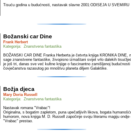
Tisuću godina u budućnosti, nastavak slavne 2001:ODISEJA U SVEMIRU
Božanski car Dine
Frank Herbert
Kategorija: Znanstvena fantastika
BOŽANSKI CAR DINE Franka Herberta je četvrta knjiga KRONIKA DINE, na
sage znanstvene fantastike, živopisno izmaštani svijet vrlo dalekih tisućlje
je još tri, danas sve već kultne knjige o fascinantno zamišljenoj budućnosti
čovječanstva razasutog po mnoštvu planeta diljem Galaktike.
Božja djeca
Mary Doria Russell
Kategorija: Znanstvena fantastika
Nastavak romana "Vrabac"!
Originalna, s bogatim zapletom, puna upečatljivih likova, bogata humanošću
humorom, nova knjiga M. D. Russell započinje svoju literarnu magiju ondje 
"Vrabac" prestao.