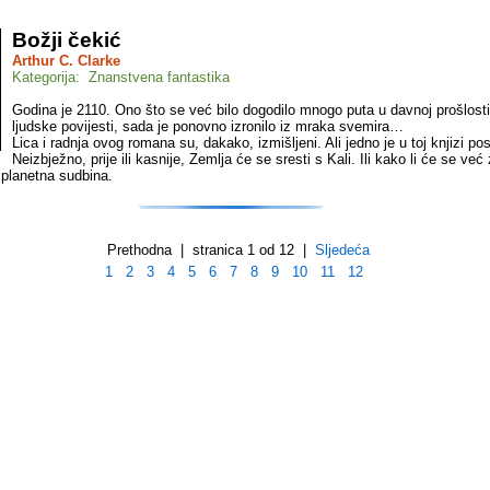
Božji čekić
Arthur C. Clarke
Kategorija: Znanstvena fantastika
Godina je 2110. Ono što se već bilo dogodilo mnogo puta u davnoj prošlosti,
ljudske povijesti, sada je ponovno izronilo iz mraka svemira…
Lica i radnja ovog romana su, dakako, izmišljeni. Ali jedno je u toj knjizi po
Neizbježno, prije ili kasnije, Zemlja će se sresti s Kali. Ili kako li će se već 
 planetna sudbina.
Prethodna | stranica 1 od 12 |
Sljedeća
1
2
3
4
5
6
7
8
9
10
11
12