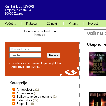
Knjižni klub IZVORI
Trnjanska cesta 64
10000 Zagreb
Početna
|
Katalog
|
20 novih
|
Pitanja
|
Novosti
|
Trenutno se nalazite na
Katalog
Ukupno rez
- Postanite član našeg knjižnog kluba.
- Zaboravili ste lozinku?
Kategorije
Antropologija
(1)
Astronomija
(2)
Bajkovite priče za odrasle
(2)
Beletristika
(49)
Biografija
(9)