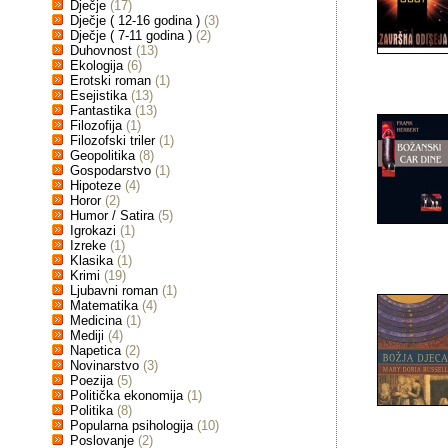
Dječje
(17)
Dječje ( 12-16 godina )
(3)
Dječje ( 7-11 godina )
(2)
Duhovnost
(13)
Ekologija
(6)
Erotski roman
(1)
Esejistika
(13)
Fantastika
(13)
Filozofija
(1)
Filozofski triler
(1)
Geopolitika
(8)
Gospodarstvo
(1)
Hipoteze
(4)
Horor
(2)
Humor / Satira
(5)
Igrokazi
(1)
Izreke
(1)
Klasika
(1)
Krimi
(19)
Ljubavni roman
(1)
Matematika
(4)
Medicina
(1)
Mediji
(4)
Napetica
(2)
Novinarstvo
(3)
Poezija
(5)
Politička ekonomija
(1)
Politika
(8)
Popularna psihologija
(10)
Poslovanje
(2)