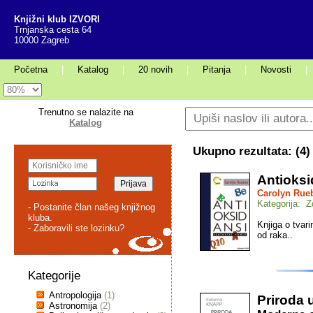
Knjižni klub IZVORI
Trnjanska cesta 64
10000 Zagreb
Početna
|
Katalog
|
20 novih
|
Pitanja
|
Novosti
|
Trenutno se nalazite na
Katalog
Ukupno rezultata: (
4
)
Antioksi
Carolyn Rue
Kategorija: Z
- Postanite član našeg knjižnog
kluba.
Knjiga o tvari
- Zaboravili ste lozinku?
od raka..
Kategorije
Antropologija
(1)
Priroda 
Astronomija
(2)