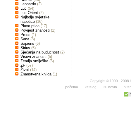
Leonardo
(2)
Luč
(54)
Luc Orient
(2)
Najbolje svjetske
napetice
(16)
Plava ptica
(17)
Povijest znanosti
(1)
Press
(1)
Sana
(8)
Sapiens
(6)
Sirius
(6)
Sjećanja na budućnost
(2)
Visovi znanosti
(5)
Zemlja smiješka
(6)
ZF
(57)
Život
(14)
Znanstvena knjiga
(1)
Copyright © 1990 - 2008 K
početna
katalog
20 novih
pita