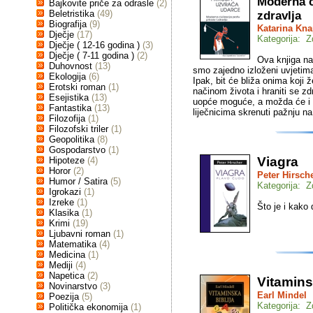
Moderna ci
Bajkovite priče za odrasle
(2)
Beletristika
(49)
zdravlja
Biografija
(9)
Katarina Kn
Dječje
(17)
Kategorija: Z
Dječje ( 12-16 godina )
(3)
Dječje ( 7-11 godina )
(2)
Ova knjiga na
Duhovnost
(13)
smo zajedno izloženi uvjetima
Ekologija
(6)
Ipak, bit će bliža onima koji ž
Erotski roman
(1)
načinom života i hraniti se z
Esejistika
(13)
uopće moguće, a možda će i 
Fantastika
(13)
liječnicima skrenuti pažnju n
Filozofija
(1)
Filozofski triler
(1)
Geopolitika
(8)
Gospodarstvo
(1)
Viagra
Hipoteze
(4)
Horor
(2)
Peter Hirsch
Humor / Satira
(5)
Kategorija: Z
Igrokazi
(1)
Izreke
(1)
Što je i kako 
Klasika
(1)
Krimi
(19)
Ljubavni roman
(1)
Matematika
(4)
Medicina
(1)
Mediji
(4)
Napetica
(2)
Vitamins
Novinarstvo
(3)
Earl Mindel
Poezija
(5)
Kategorija: Z
Politička ekonomija
(1)