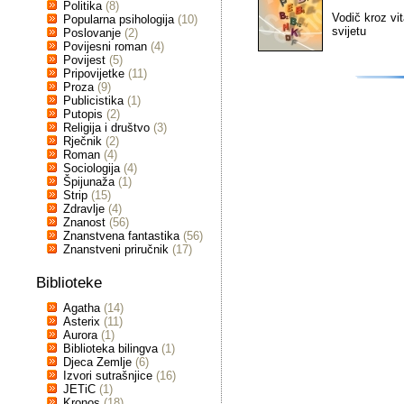
Politika
(8)
Vodič kroz vi
Popularna psihologija
(10)
svijetu
Poslovanje
(2)
Povijesni roman
(4)
Povijest
(5)
Pripovijetke
(11)
Proza
(9)
Publicistika
(1)
Putopis
(2)
Religija i društvo
(3)
Rječnik
(2)
Roman
(4)
Sociologija
(4)
Špijunaža
(1)
Strip
(15)
Zdravlje
(4)
Znanost
(56)
Znanstvena fantastika
(56)
Znanstveni priručnik
(17)
Biblioteke
Agatha
(14)
Asterix
(11)
Aurora
(1)
Biblioteka bilingva
(1)
Djeca Zemlje
(6)
Izvori sutrašnjice
(16)
JETiC
(1)
Kronos
(18)