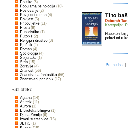
Politika
(8)
Popularna psihologija
(10)
Poslovanje
(2)
Ti to ba
Povijesni roman
(4)
Povijest
(5)
Deborah Tan
Pripovijetke
(11)
Kategorija: P
Proza
(9)
Publicistika
(1)
Napokon knji
Putopis
(2)
polazi od ruk
Religija i društvo
(3)
Rječnik
(2)
Roman
(4)
Sociologija
(4)
Špijunaža
(1)
Strip
(15)
Prethodna
| s
Zdravlje
(4)
Znanost
(56)
Znanstvena fantastika
(56)
Znanstveni priručnik
(17)
Biblioteke
Agatha
(14)
Asterix
(11)
Aurora
(1)
Biblioteka bilingva
(1)
Djeca Zemlje
(6)
Izvori sutrašnjice
(16)
JETiC
(1)
Kronos
(18)