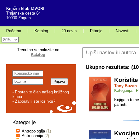
Knjižni klub IZVORI
Trnjanska cesta 64
10000 Zagreb
Početna
|
Katalog
|
20 novih
|
Pitanja
|
Novosti
|
Trenutno se nalazite na
Katalog
Ukupno rezultata: (
10
Koristit
Tony Buzan
Kategorija: P
- Postanite član našeg knjižnog
kluba.
Knjiga o tome 
- Zaboravili ste lozinku?
pameti.
Kategorije
Antropologija
(1)
Kvocijent
Astronomija
(2)