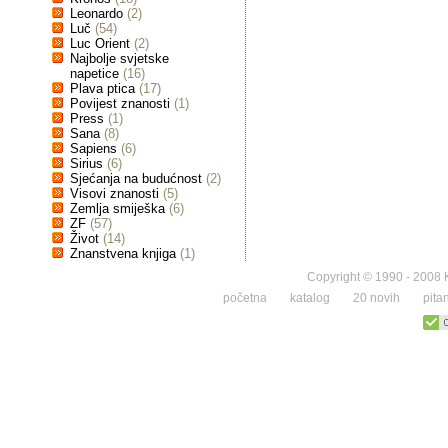
Leonardo
(2)
Luč
(54)
Luc Orient
(2)
Najbolje svjetske
napetice
(16)
Plava ptica
(17)
Povijest znanosti
(1)
Press
(1)
Sana
(8)
Sapiens
(6)
Sirius
(6)
Sjećanja na budućnost
(2)
Visovi znanosti
(5)
Zemlja smiješka
(6)
ZF
(57)
Život
(14)
Znanstvena knjiga
(1)
Copyright © 1990 - 2008 K
početna
katalog
20 novih
pita