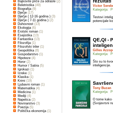
rezultati
Bajkovite priče za odrasle
(2)
Beletristika
(49)
Victor Serebr
Biografija
(9)
Kategorija: P
Dječje
(17)
Dječje ( 12-16 godina )
(3)
Testovi inteli
Dječje ( 7-11 godina )
(2)
potencijale k
Duhovnost
(13)
Ekologija
(6)
Erotski roman
(1)
Esejistika
(13)
Fantastika
(13)
QE,QI - 
Filozofija
(1)
inteligen
Filozofski triler
(1)
Gilles Azzop
Geopolitika
(8)
Kategorija: P
Gospodarstvo
(1)
Hipoteze
(4)
Što su to kvo
Horor
(2)
inteligencije.
Humor / Satira
(5)
Igrokazi
(1)
Izreke
(1)
Klasika
(1)
Krimi
(19)
Savršen
Ljubavni roman
(1)
Tony Buzan
Matematika
(4)
Kategorija: P
Medicina
(1)
Mediji
(4)
O tome kako 
Napetica
(2)
(Svojevrsni na
Novinarstvo
(3)
Poezija
(5)
Politička ekonomija
(1)