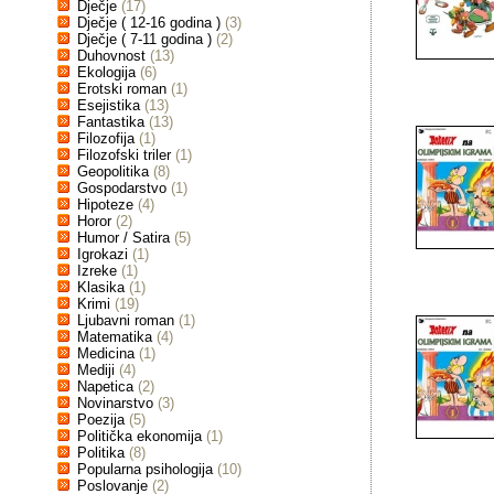
Dječje
(17)
Dječje ( 12-16 godina )
(3)
Dječje ( 7-11 godina )
(2)
Duhovnost
(13)
Ekologija
(6)
Erotski roman
(1)
Esejistika
(13)
Fantastika
(13)
Filozofija
(1)
Filozofski triler
(1)
Geopolitika
(8)
Gospodarstvo
(1)
Hipoteze
(4)
Horor
(2)
Humor / Satira
(5)
Igrokazi
(1)
Izreke
(1)
Klasika
(1)
Krimi
(19)
Ljubavni roman
(1)
Matematika
(4)
Medicina
(1)
Mediji
(4)
Napetica
(2)
Novinarstvo
(3)
Poezija
(5)
Politička ekonomija
(1)
Politika
(8)
Popularna psihologija
(10)
Poslovanje
(2)