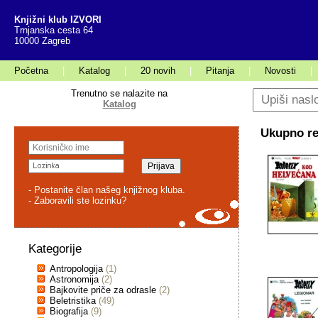
Knjižni klub IZVORI
Trnjanska cesta 64
10000 Zagreb
Početna
|
Katalog
|
20 novih
|
Pitanja
|
Novosti
|
Trenutno se nalazite na
Katalog
Ukupno rez
- Postanite član našeg knjižnog kluba.
- Zaboravili ste lozinku?
Kategorije
Antropologija
(1)
Astronomija
(2)
Bajkovite priče za odrasle
(2)
Beletristika
(49)
Biografija
(9)