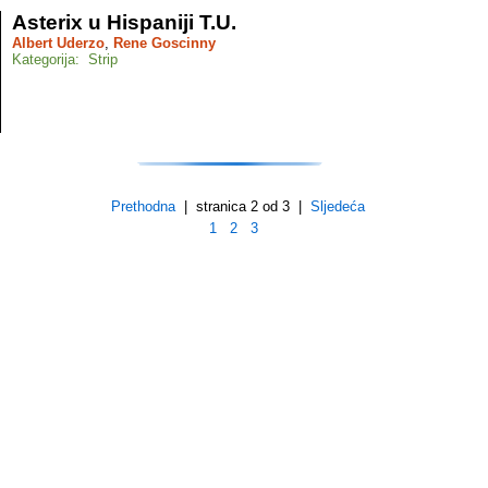
Asterix u Hispaniji T.U.
Albert Uderzo
,
Rene Goscinny
Kategorija: Strip
Prethodna
| stranica 2 od 3 |
Sljedeća
1
2
3