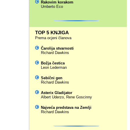
Rakovim korakom
Umberto Eco
TOP 5 KNJIGA
Prema ocjeni članova
Čarolija stvarnosti
Richard Dawkins
Božja čestica
Leon Lederman
Sebični gen
Richard Dawkins
Asterix Gladijator
Albert Uderzo
,
Rene Goscinny
Najveća predstava na Zemlji
Richard Dawkins