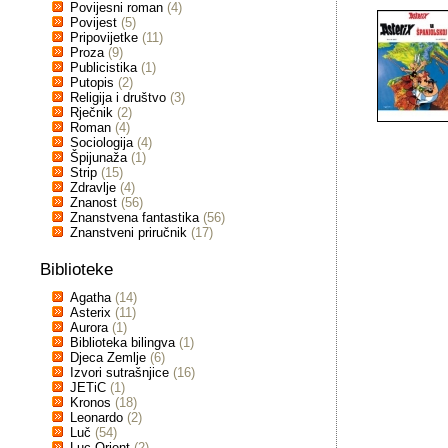
Povijesni roman
(4)
Povijest
(5)
Pripovijetke
(11)
Proza
(9)
Publicistika
(1)
Putopis
(2)
Religija i društvo
(3)
Rječnik
(2)
Roman
(4)
Sociologija
(4)
Špijunaža
(1)
Strip
(15)
Zdravlje
(4)
Znanost
(56)
Znanstvena fantastika
(56)
Znanstveni priručnik
(17)
Biblioteke
Agatha
(14)
Asterix
(11)
Aurora
(1)
Biblioteka bilingva
(1)
Djeca Zemlje
(6)
Izvori sutrašnjice
(16)
JETiC
(1)
Kronos
(18)
Leonardo
(2)
Luč
(54)
Luc Orient
(2)