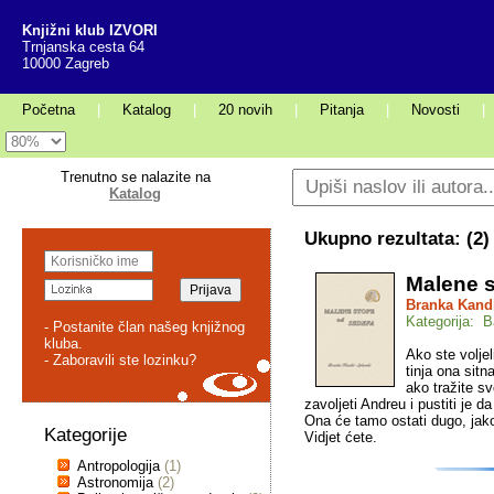
Knjižni klub IZVORI
Trnjanska cesta 64
10000 Zagreb
Početna
|
Katalog
|
20 novih
|
Pitanja
|
Novosti
|
Trenutno se nalazite na
Katalog
Ukupno rezultata: (
2
)
Malene s
Branka Kandi
Kategorija: B
- Postanite član našeg knjižnog
kluba.
Ako ste volje
- Zaboravili ste lozinku?
tinja ona sitn
ako tražite s
zavoljeti Andreu i pustiti je 
Ona će tamo ostati dugo, jako
Kategorije
Vidjet ćete.
Antropologija
(1)
Astronomija
(2)