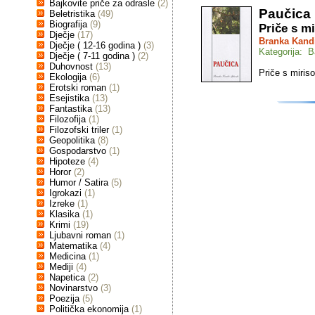
Bajkovite priče za odrasle
(2)
Paučica
Beletristika
(49)
Biografija
(9)
Priče s mi
Dječje
(17)
Branka Kandi
Dječje ( 12-16 godina )
(3)
Kategorija: B
Dječje ( 7-11 godina )
(2)
Duhovnost
(13)
Priče s miriso
Ekologija
(6)
Erotski roman
(1)
Esejistika
(13)
Fantastika
(13)
Filozofija
(1)
Filozofski triler
(1)
Geopolitika
(8)
Gospodarstvo
(1)
Hipoteze
(4)
Horor
(2)
Humor / Satira
(5)
Igrokazi
(1)
Izreke
(1)
Klasika
(1)
Krimi
(19)
Ljubavni roman
(1)
Matematika
(4)
Medicina
(1)
Mediji
(4)
Napetica
(2)
Novinarstvo
(3)
Poezija
(5)
Politička ekonomija
(1)