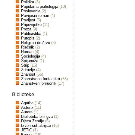
Politika
(8)
Popularna psihologija
(10)
Poslovanje
(2)
Povijesni roman
(4)
Povijest
(5)
Pripovijetke
(11)
Proza
(9)
Publicistika
(1)
Putopis
(2)
Religija i društvo
(3)
Rječnik
(2)
Roman
(4)
Sociologija
(4)
Špijunaža
(1)
Strip
(15)
Zdravlje
(4)
Znanost
(56)
Znanstvena fantastika
(56)
Znanstveni priručnik
(17)
Biblioteke
Agatha
(14)
Asterix
(11)
Aurora
(1)
Biblioteka bilingva
(1)
Djeca Zemlje
(6)
Izvori sutrašnjice
(16)
JETiC
(1)
Kronos
(18)