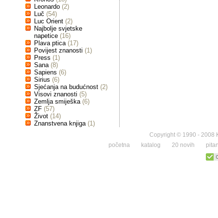
Leonardo
(2)
Luč
(54)
Luc Orient
(2)
Najbolje svjetske
napetice
(16)
Plava ptica
(17)
Povijest znanosti
(1)
Press
(1)
Sana
(8)
Sapiens
(6)
Sirius
(6)
Sjećanja na budućnost
(2)
Visovi znanosti
(5)
Zemlja smiješka
(6)
ZF
(57)
Život
(14)
Znanstvena knjiga
(1)
Copyright © 1990 - 2008 K
početna
katalog
20 novih
pita