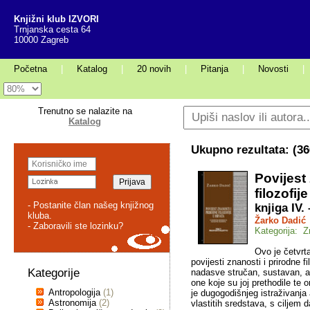
Knjižni klub IZVORI
Trnjanska cesta 64
10000 Zagreb
Početna
|
Katalog
|
20 novih
|
Pitanja
|
Novosti
|
Trenutno se nalazite na
Katalog
Ukupno rezultata: (
36
Povijest
filozofij
- Postanite član našeg knjižnog
knjiga IV.
kluba.
Žarko Dadić
- Zaboravili ste lozinku?
Kategorija: Z
Ovo je četvrta
povijesti znanosti i prirodne f
Kategorije
nadasve stručan, sustavan, al
one koje su joj prethodile te o
Antropologija
(1)
je dugogodišnjeg istraživanja
Astronomija
(2)
vlastitih sredstava, s ciljem 