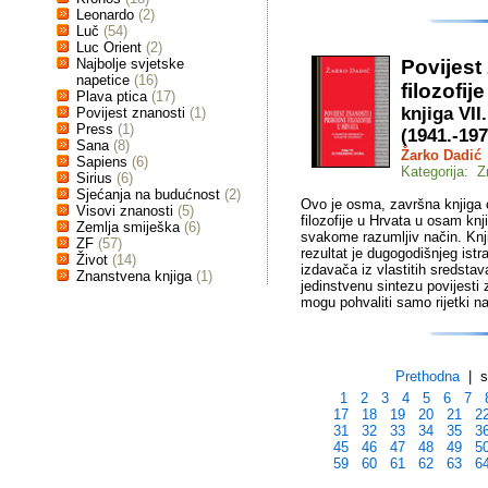
Leonardo
(2)
Luč
(54)
Luc Orient
(2)
Najbolje svjetske
Povijest
napetice
(16)
filozofij
Plava ptica
(17)
knjiga VI
Povijest znanosti
(1)
Press
(1)
(1941.-197
Sana
(8)
Žarko Dadić
Sapiens
(6)
Kategorija: Z
Sirius
(6)
Sjećanja na budućnost
(2)
Ovo je osma, završna knjiga cj
Visovi znanosti
(5)
filozofije u Hrvata u osam knj
Zemlja smiješka
(6)
svakome razumljiv način. Knjig
ZF
(57)
rezultat je dugogodišnjeg istr
Život
(14)
izdavača iz vlastitih sredstav
Znanstvena knjiga
(1)
jedinstvenu sintezu povijesti 
mogu pohvaliti samo rijetki na
Prethodna
| st
1
2
3
4
5
6
7
17
18
19
20
21
2
31
32
33
34
35
3
45
46
47
48
49
5
59
60
61
62
63
6