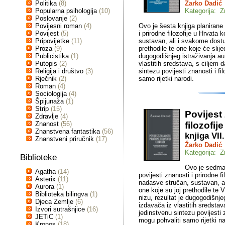
Politika
(8)
Žarko Dadić
Popularna psihologija
(10)
Kategorija: Z
Poslovanje
(2)
Povijesni roman
(4)
Ovo je šesta knjiga planirane 
Povijest
(5)
i prirodne filozofije u Hrvata
Pripovijetke
(11)
sustavan, ali i svakome dostu
Proza
(9)
prethodile te one koje će slijed
Publicistika
(1)
dugogodišnjeg istraživanja au
Putopis
(2)
vlastitih sredstava, s ciljem 
Religija i društvo
(3)
sintezu povijesti znanosti i f
Rječnik
(2)
samo rijetki narodi.
Roman
(4)
Sociologija
(4)
Špijunaža
(1)
Strip
(15)
Povijest
Zdravlje
(4)
Znanost
(56)
filozofij
Znanstvena fantastika
(56)
knjiga VII
Znanstveni priručnik
(17)
Žarko Dadić
Kategorija: Z
Biblioteke
Ovo je sedma 
Agatha
(14)
povijesti znanosti i prirodne f
Asterix
(11)
nadasve stručan, sustavan, al
Aurora
(1)
one koje su joj prethodile te V
Biblioteka bilingva
(1)
nizu, rezultat je dugogodišnje
Djeca Zemlje
(6)
izdavača iz vlastitih sredstav
Izvori sutrašnjice
(16)
jedinstvenu sintezu povijesti 
JETiC
(1)
mogu pohvaliti samo rijetki na
Kronos
(18)