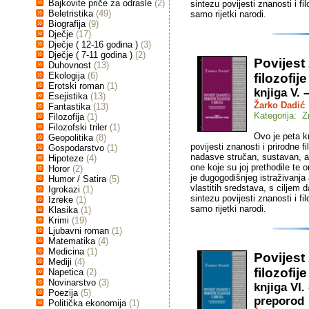
Bajkovite priče za odrasle
(2)
sintezu povijesti znanosti i f
Beletristika
(49)
samo rijetki narodi.
Biografija
(9)
Dječje
(17)
Dječje ( 12-16 godina )
(3)
Dječje ( 7-11 godina )
(2)
Povijest
Duhovnost
(13)
Ekologija
(6)
filozofij
Erotski roman
(1)
knjiga V.
Esejistika
(13)
Žarko Dadić
Fantastika
(13)
Kategorija: Z
Filozofija
(1)
Filozofski triler
(1)
Ovo je peta kn
Geopolitika
(8)
povijesti znanosti i prirodne f
Gospodarstvo
(1)
nadasve stručan, sustavan, al
Hipoteze
(4)
one koje su joj prethodile te o
Horor
(2)
je dugogodišnjeg istraživanja
Humor / Satira
(5)
vlastitih sredstava, s ciljem 
Igrokazi
(1)
sintezu povijesti znanosti i f
Izreke
(1)
samo rijetki narodi.
Klasika
(1)
Krimi
(19)
Ljubavni roman
(1)
Matematika
(4)
Medicina
(1)
Povijest
Mediji
(4)
filozofij
Napetica
(2)
Novinarstvo
(3)
knjiga VI.
Poezija
(5)
preporod
Politička ekonomija
(1)