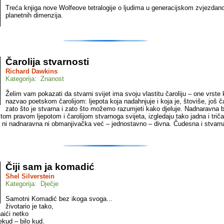
Treća knjiga nove Wolfeove tetralogije o ljudima u generacijskom zvjezda
planetnih dimenzija.
Čarolija stvarnosti
Richard Dawkins
Kategorija: Znanost
Želim vam pokazati da stvarni svijet ima svoju vlastitu čaroliju – one vrste
nazvao poetskom čarolijom: ljepota koja nadahnjuje i koja je, štoviše, još č
zato što je stvarna i zato što možemo razumjeti kako djeluje. Nadnaravna b
om pravom ljepotom i čarolijom stvarnoga svijeta, izgledaju tako jadna i triča
je ni nadnaravna ni obmanjivačka već – jednostavno – divna. Čudesna i stvarn
Čiji sam ja komadić
Shel Silverstein
Kategorija: Dječje
Samotni Komadić bez ikoga svoga...
životario je tako,
aići netko
ekud – bilo kud.