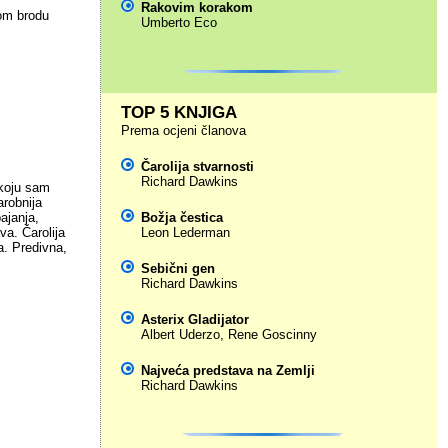
Rakovim korakom
nom brodu
Umberto Eco
TOP 5 KNJIGA
Prema ocjeni članova
Čarolija stvarnosti
Richard Dawkins
 koju sam
arobnija
ajanja,
Božja čestica
va. Čarolija
Leon Lederman
a. Predivna,
Sebični gen
Richard Dawkins
Asterix Gladijator
Albert Uderzo
,
Rene Goscinny
Najveća predstava na Zemlji
Richard Dawkins