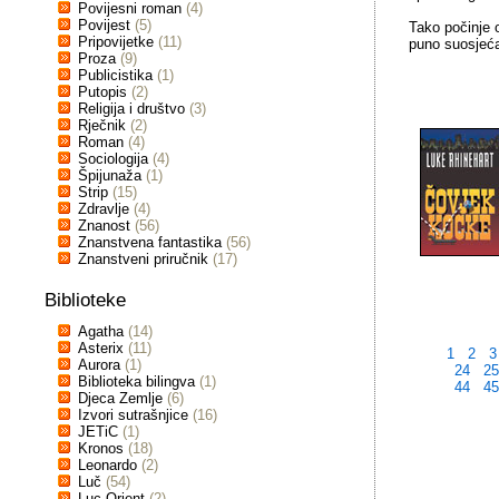
Povijesni roman
(4)
Povijest
(5)
Tako počinje o
Pripovijetke
(11)
puno suosjećaj
Proza
(9)
Publicistika
(1)
Putopis
(2)
Religija i društvo
(3)
Rječnik
(2)
Roman
(4)
Sociologija
(4)
Špijunaža
(1)
Strip
(15)
Zdravlje
(4)
Znanost
(56)
Znanstvena fantastika
(56)
Znanstveni priručnik
(17)
Biblioteke
Agatha
(14)
Asterix
(11)
1
2
3
Aurora
(1)
24
2
Biblioteka bilingva
(1)
44
4
Djeca Zemlje
(6)
Izvori sutrašnjice
(16)
JETiC
(1)
Kronos
(18)
Leonardo
(2)
Luč
(54)
Luc Orient
(2)