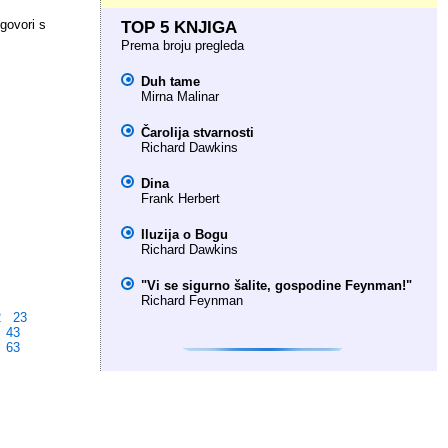
 govori s
TOP 5 KNJIGA
Prema broju pregleda
Duh tame
Mirna Malinar
Čarolija stvarnosti
Richard Dawkins
Dina
Frank Herbert
Iluzija o Bogu
Richard Dawkins
"Vi se sigurno šalite, gospodine Feynman!"
Richard Feynman
2
23
43
63