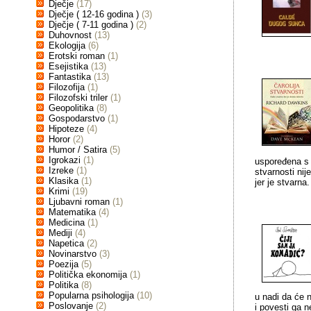
Dječje
(17)
Dječje ( 12-16 godina )
(3)
Dječje ( 7-11 godina )
(2)
Duhovnost
(13)
Ekologija
(6)
Erotski roman
(1)
Esejistika
(13)
Fantastika
(13)
Filozofija
(1)
Filozofski triler
(1)
Geopolitika
(8)
Gospodarstvo
(1)
Hipoteze
(4)
Horor
(2)
Humor / Satira
(5)
Igrokazi
(1)
uspoređena s t
Izreke
(1)
stvarnosti ni
Klasika
(1)
jer je stvarna.
Krimi
(19)
Ljubavni roman
(1)
Matematika
(4)
Medicina
(1)
Mediji
(4)
Napetica
(2)
Novinarstvo
(3)
Poezija
(5)
Politička ekonomija
(1)
Politika
(8)
Popularna psihologija
(10)
u nadi da će n
Poslovanje
(2)
i povesti ga n