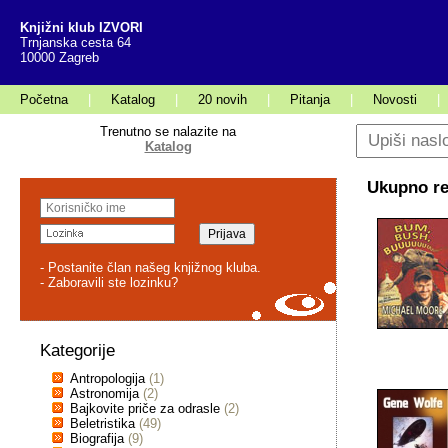
Knjižni klub IZVORI
Trnjanska cesta 64
10000 Zagreb
Početna
|
Katalog
|
20 novih
|
Pitanja
|
Novosti
|
Trenutno se nalazite na
Katalog
Ukupno rez
- Postanite član našeg knjižnog kluba.
- Zaboravili ste lozinku?
Kategorije
Antropologija
(1)
Astronomija
(2)
Bajkovite priče za odrasle
(2)
Beletristika
(49)
Biografija
(9)