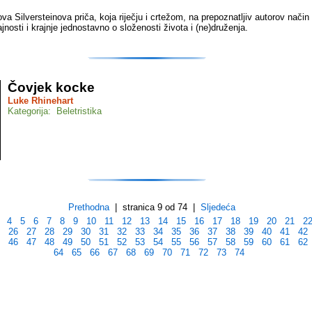
va Silversteinova priča, koja riječju i crtežom, na prepoznatljiv autorov način
nosti i krajnje jednostavno o složenosti života i (ne)druženja.
Čovjek kocke
Luke Rhinehart
Kategorija: Beletristika
Prethodna
| stranica 9 od 74 |
Sljedeća
4
5
6
7
8
9
10
11
12
13
14
15
16
17
18
19
20
21
2
5
26
27
28
29
30
31
32
33
34
35
36
37
38
39
40
41
42
5
46
47
48
49
50
51
52
53
54
55
56
57
58
59
60
61
62
64
65
66
67
68
69
70
71
72
73
74