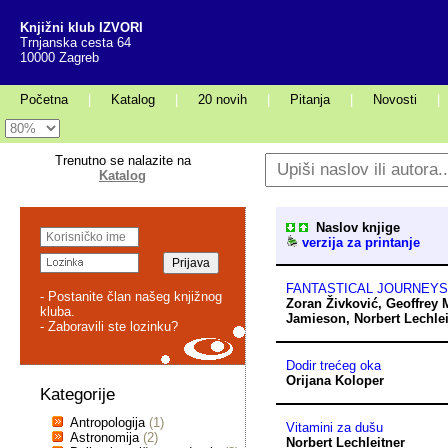
Knjižni klub IZVORI
Trnjanska cesta 64
10000 Zagreb
Početna
|
Katalog
|
20 novih
|
Pitanja
|
Novosti
|
Trenutno se nalazite na
Katalog
Naslov knjige
verzija za printanje
FANTASTICAL JOURNEYS
- Postanite član našeg knjižnog
Zoran Živković
,
Geoffrey 
kluba.
Jamieson
,
Norbert Lechle
- Zaboravili ste lozinku?
Dodir trećeg oka
Orijana Koloper
Kategorije
Antropologija
(1)
Vitamini za dušu
Astronomija
(2)
Norbert Lechleitner