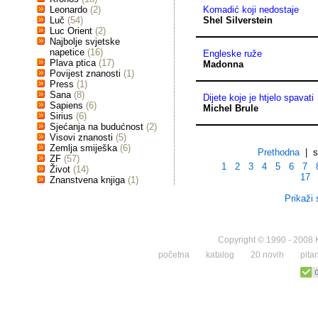
Leonardo
(2)
Komadić koji nedostaje
Luč
(54)
Shel Silverstein
Luc Orient
(2)
Najbolje svjetske
napetice
(16)
Engleske ruže
Plava ptica
(17)
Madonna
Povijest znanosti
(1)
Press
(1)
Sana
(8)
Dijete koje je htjelo spavati
Sapiens
(6)
Michel Brule
Sirius
(6)
Sjećanja na budućnost
(2)
Visovi znanosti
(5)
Zemlja smiješka
(6)
Prethodna
| st
ZF
(57)
1
2
3
4
5
6
7
Život
(14)
17
Znanstvena knjiga
(1)
Prikaži 
Copyright © 1990 - 2008 K
početna
katalog
20 novih
pita