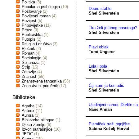
Politika
(8)
Popularna psihologija
(10)
Dobro stablo
Poslovanje
(2)
Shel Silverstein
Povijesni roman
(4)
Povijest
(5)
Pripovijetke
(11)
Tko želi jeftinog nosoroga?
Proza
(9)
Shel Silverstein
Publicistika
(1)
Putopis
(2)
Religija i društvo
(3)
Plavi oblak
Rječnik
(2)
Tomi Ungerer
Roman
(4)
Sociologija
(4)
Špijunaža
(1)
Lola i pola
Strip
(15)
Shel Silverstein
Zdravlje
(4)
Znanost
(56)
Znanstvena fantastika
(56)
Čiji sam ja komadić
Znanstveni priručnik
(17)
Shel Silverstein
Biblioteke
Ujedinjeni narodi: Dođite 
Agatha
(14)
Nane Annan
Asterix
(11)
Aurora
(1)
Biblioteka bilingva
(1)
Plamičak traži ognjište
Djeca Zemlje
(6)
Sabina Koželj Horvat
Izvori sutrašnjice
(16)
JETiC
(1)
Kronos
(18)