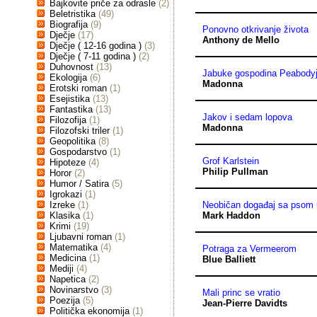
Bajkovite priče za odrasle
(2)
Beletristika
(49)
Biografija
(9)
Ponovno otkrivanje života
Dječje
(17)
Anthony de Mello
Dječje ( 12-16 godina )
(3)
Dječje ( 7-11 godina )
(2)
Duhovnost
(13)
Jabuke gospodina Peabody
Ekologija
(6)
Madonna
Erotski roman
(1)
Esejistika
(13)
Fantastika
(13)
Jakov i sedam lopova
Filozofija
(1)
Madonna
Filozofski triler
(1)
Geopolitika
(8)
Gospodarstvo
(1)
Grof Karlstein
Hipoteze
(4)
Philip Pullman
Horor
(2)
Humor / Satira
(5)
Igrokazi
(1)
Izreke
(1)
Neobičan događaj sa psom 
Klasika
(1)
Mark Haddon
Krimi
(19)
Ljubavni roman
(1)
Matematika
(4)
Potraga za Vermeerom
Medicina
(1)
Blue Balliett
Mediji
(4)
Napetica
(2)
Novinarstvo
(3)
Mali princ se vratio
Poezija
(5)
Jean-Pierre Davidts
Politička ekonomija
(1)