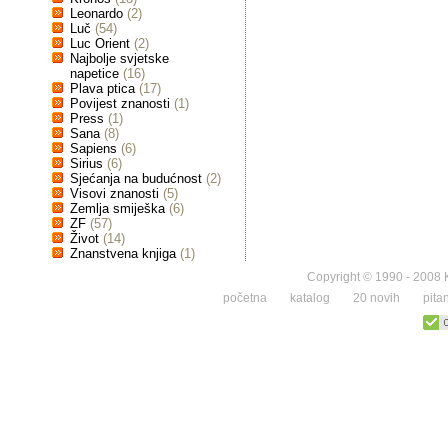
Leonardo
(2)
Luč
(54)
Luc Orient
(2)
Najbolje svjetske
napetice
(16)
Plava ptica
(17)
Povijest znanosti
(1)
Press
(1)
Sana
(8)
Sapiens
(6)
Sirius
(6)
Sjećanja na budućnost
(2)
Visovi znanosti
(5)
Zemlja smiješka
(6)
ZF
(57)
Život
(14)
Znanstvena knjiga
(1)
Copyright © 1990 - 2008 K
početna
katalog
20 novih
pita