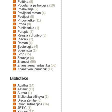
Politika
(8)
Popularna psihologija
(10)
Poslovanje
(2)
Povijesni roman
(4)
Povijest
(5)
Pripovijetke
(11)
Proza
(9)
Publicistika
(1)
Putopis
(2)
Religija i društvo
(3)
Rječnik
(2)
Roman
(4)
Sociologija
(4)
Špijunaža
(1)
Strip
(15)
Zdravlje
(4)
Znanost
(56)
Znanstvena fantastika
(56)
Znanstveni priručnik
(17)
Biblioteke
Agatha
(14)
Asterix
(11)
Aurora
(1)
Biblioteka bilingva
(1)
Djeca Zemlje
(6)
Izvori sutrašnjice
(16)
JETiC
(1)
Kronos
(18)