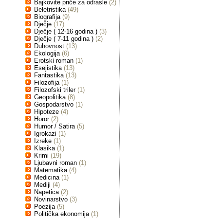
Bajkovite priče za odrasle
(2)
Beletristika
(49)
Biografija
(9)
Dječje
(17)
Dječje ( 12-16 godina )
(3)
Dječje ( 7-11 godina )
(2)
Duhovnost
(13)
Ekologija
(6)
Erotski roman
(1)
Esejistika
(13)
Fantastika
(13)
Filozofija
(1)
Filozofski triler
(1)
Geopolitika
(8)
Gospodarstvo
(1)
Hipoteze
(4)
Horor
(2)
Humor / Satira
(5)
Igrokazi
(1)
Izreke
(1)
Klasika
(1)
Krimi
(19)
Ljubavni roman
(1)
Matematika
(4)
Medicina
(1)
Mediji
(4)
Napetica
(2)
Novinarstvo
(3)
Poezija
(5)
Politička ekonomija
(1)