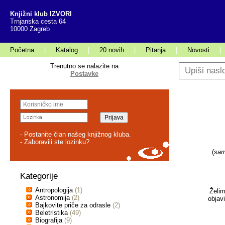
Knjižni klub IZVORI
Trnjanska cesta 64
10000 Zagreb
Početna
|
Katalog
|
20 novih
|
Pitanja
|
Novosti
|
Trenutno se nalazite na
Postavke
- Postanite član našeg knjižnog kluba.
- Zaboravili ste lozinku?
(
sam
Kategorije
Antropologija
(1)
Želim
Astronomija
(2)
objav
Bajkovite priče za odrasle
(2)
Beletristika
(49)
Biografija
(9)