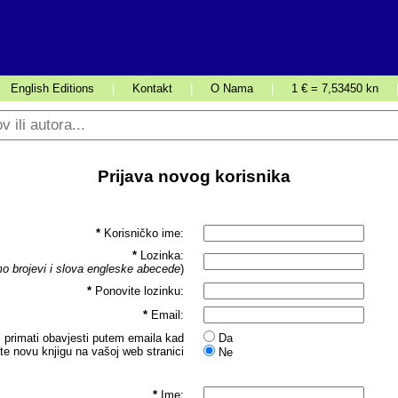
English Editions
|
Kontakt
|
O Nama
|
1 € = 7,53450 kn
Prijava novog korisnika
*
Korisničko ime:
*
Lozinka:
o brojevi i slova engleske abecede
)
*
Ponovite lozinku:
*
Email:
 primati obavjesti putem emaila kad
Da
ite novu knjigu na vašoj web stranici
Ne
*
Ime: