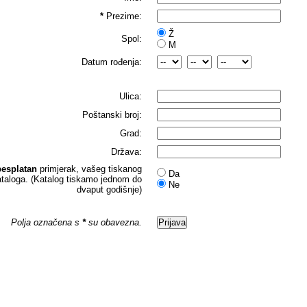
*
Prezime:
Ž
Spol:
M
Datum rođenja:
Ulica:
Poštanski broj:
Grad:
Država:
besplatan
primjerak, vašeg tiskanog
Da
ataloga. (Katalog tiskamo jednom do
Ne
dvaput godišnje)
Polja označena s
*
su obavezna.