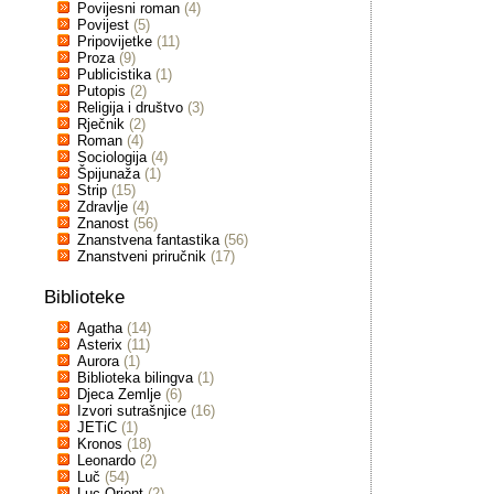
Povijesni roman
(4)
Povijest
(5)
Pripovijetke
(11)
Proza
(9)
Publicistika
(1)
Putopis
(2)
Religija i društvo
(3)
Rječnik
(2)
Roman
(4)
Sociologija
(4)
Špijunaža
(1)
Strip
(15)
Zdravlje
(4)
Znanost
(56)
Znanstvena fantastika
(56)
Znanstveni priručnik
(17)
Biblioteke
Agatha
(14)
Asterix
(11)
Aurora
(1)
Biblioteka bilingva
(1)
Djeca Zemlje
(6)
Izvori sutrašnjice
(16)
JETiC
(1)
Kronos
(18)
Leonardo
(2)
Luč
(54)
Luc Orient
(2)