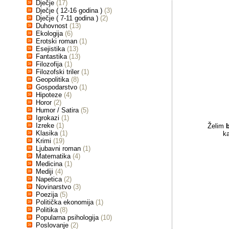
Dječje
(17)
Dječje ( 12-16 godina )
(3)
Dječje ( 7-11 godina )
(2)
Duhovnost
(13)
Ekologija
(6)
Erotski roman
(1)
Esejistika
(13)
Fantastika
(13)
Filozofija
(1)
Filozofski triler
(1)
Geopolitika
(8)
Gospodarstvo
(1)
Hipoteze
(4)
Horor
(2)
Humor / Satira
(5)
Igrokazi
(1)
Izreke
(1)
Želim
Klasika
(1)
k
Krimi
(19)
Ljubavni roman
(1)
Matematika
(4)
Medicina
(1)
Mediji
(4)
Napetica
(2)
Novinarstvo
(3)
Poezija
(5)
Politička ekonomija
(1)
Politika
(8)
Popularna psihologija
(10)
Poslovanje
(2)