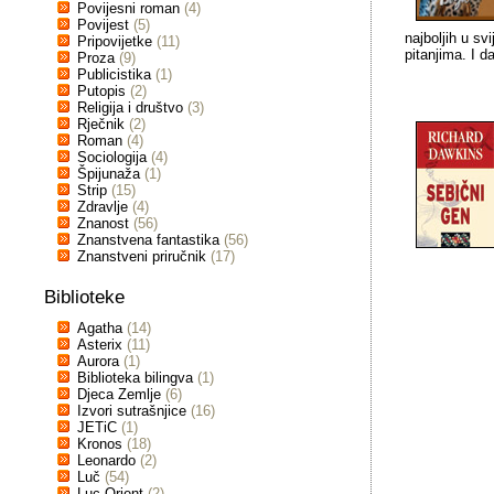
Povijesni roman
(4)
Povijest
(5)
najboljih u sv
Pripovijetke
(11)
pitanjima. I da
Proza
(9)
Publicistika
(1)
Putopis
(2)
Religija i društvo
(3)
Rječnik
(2)
Roman
(4)
Sociologija
(4)
Špijunaža
(1)
Strip
(15)
Zdravlje
(4)
Znanost
(56)
Znanstvena fantastika
(56)
Znanstveni priručnik
(17)
Biblioteke
Agatha
(14)
Asterix
(11)
Aurora
(1)
Biblioteka bilingva
(1)
Djeca Zemlje
(6)
Izvori sutrašnjice
(16)
JETiC
(1)
Kronos
(18)
Leonardo
(2)
Luč
(54)
Luc Orient
(2)