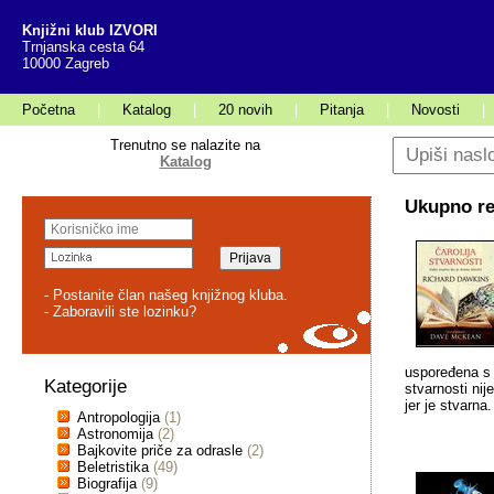
Knjižni klub IZVORI
Trnjanska cesta 64
10000 Zagreb
Početna
|
Katalog
|
20 novih
|
Pitanja
|
Novosti
|
Trenutno se nalazite na
Katalog
Ukupno rez
- Postanite član našeg knjižnog kluba.
- Zaboravili ste lozinku?
uspoređena s t
Kategorije
stvarnosti ni
jer je stvarna.
Antropologija
(1)
Astronomija
(2)
Bajkovite priče za odrasle
(2)
Beletristika
(49)
Biografija
(9)