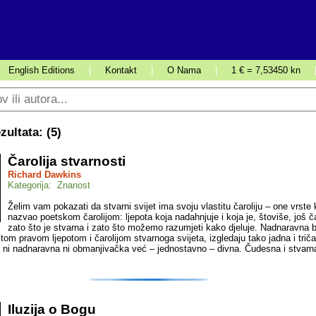
English Editions
|
Kontakt
|
O Nama
|
1 € = 7,53450 kn
ultata: (
5
)
Čarolija stvarnosti
Richard Dawkins
Kategorija: Znanost
Želim vam pokazati da stvarni svijet ima svoju vlastitu čaroliju – one vrste
nazvao poetskom čarolijom: ljepota koja nadahnjuje i koja je, štoviše, još č
zato što je stvarna i zato što možemo razumjeti kako djeluje. Nadnaravna b
om pravom ljepotom i čarolijom stvarnoga svijeta, izgledaju tako jadna i triča
je ni nadnaravna ni obmanjivačka već – jednostavno – divna. Čudesna i stvarn
Iluzija o Bogu