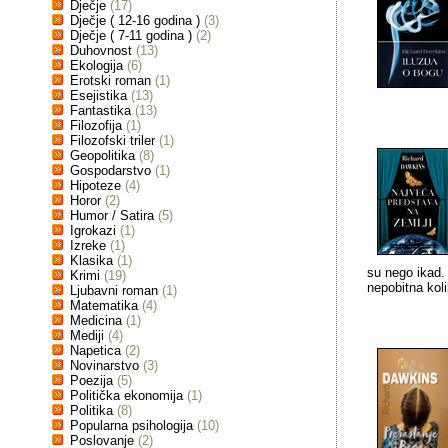
Dječje
(17)
Dječje ( 12-16 godina )
(3)
Dječje ( 7-11 godina )
(2)
Duhovnost
(13)
Ekologija
(6)
Erotski roman
(1)
Esejistika
(13)
Fantastika
(13)
Filozofija
(1)
Filozofski triler
(1)
Geopolitika
(8)
Gospodarstvo
(1)
Hipoteze
(4)
Horor
(2)
Humor / Satira
(5)
Igrokazi
(1)
Izreke
(1)
Klasika
(1)
su nego ikad. 
Krimi
(19)
nepobitna kol
Ljubavni roman
(1)
Matematika
(4)
Medicina
(1)
Mediji
(4)
Napetica
(2)
Novinarstvo
(3)
Poezija
(5)
Politička ekonomija
(1)
Politika
(8)
Popularna psihologija
(10)
Poslovanje
(2)