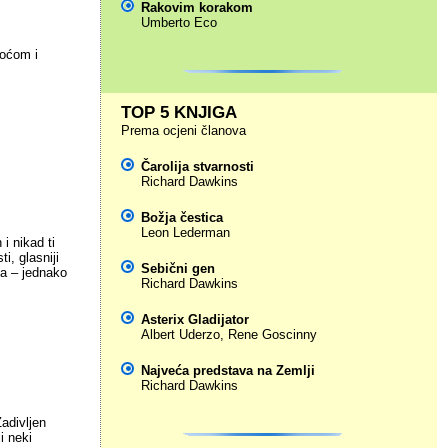
Rakovim korakom
Umberto Eco
noćom i
TOP 5 KNJIGA
Prema ocjeni članova
Čarolija stvarnosti
Richard Dawkins
Božja čestica
Leon Lederman
i nikad ti
i, glasniji
Sebični gen
ca – jednako
Richard Dawkins
Asterix Gladijator
Albert Uderzo
,
Rene Goscinny
Najveća predstava na Zemlji
Richard Dawkins
adivljen
i neki