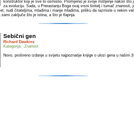
konstruktor koji je sve to osmislio. Promijenio je svoje mišljenje nakon što
za evoluciju. Sada, u Prerastanju Boga ovaj vrsni širitelj i tumač znanosti, 
ijet, nudi čitateljima, mladima i manje mladima, priliku da razmisle o nekim ve
 sami zaključe što je istina, a što je tlapnja.
Sebični gen
Richard Dawkins
Kategorija: Znanost
Novo, prošireno izdanje u svijetu najpoznatije knjige o ulozi gena u našim ž