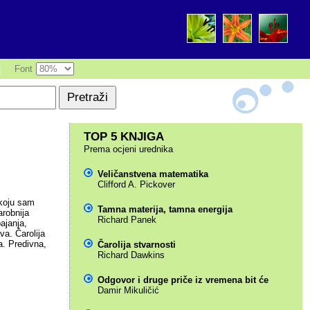
|
Font
TOP 5 KNJIGA
Prema ocjeni urednika
Veličanstvena matematika
Clifford A. Pickover
 koju sam
Tamna materija, tamna energija
arobnija
Richard Panek
ajanja,
va. Čarolija
a. Predivna,
Čarolija stvarnosti
Richard Dawkins
Odgovor i druge priče iz vremena bit će
Damir Mikuličić