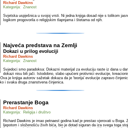
Richard Dawkins
Kategorija: Znanost
Svjetska uspješnica u svojoj vrsti. Ni jedna knjiga dosad nije s tolikom jas
logikom progovorila o religijskim tlapnjama i štetama od njih.
Najveća predstava na Zemlji
Dokazi u prilog evoluciji
Richard Dawkins
Kategorija: Znanost
Svjedoci smo paradoksa: Dokazni materijal za evoluciju raste iz dana u dan 
dokazi nisu bili jači. Istodobno, slabo upućeni protivnici evolucije, kreacionist
Ova je knjiga autorov sažetak dokaza da je 'teorija' evolucije zapravo činjeni
iko i svaka druga znanstvena činjenica.
Prerastanje Boga
Richard Dawkins
Kategorija: Religija i društvo
Richard Dawkins je imao petnaest godina kad je prestao vjerovati u Boga. Z
ljepotom i složenošću živih bića, bio je dotad siguran da iza svega toga stoj