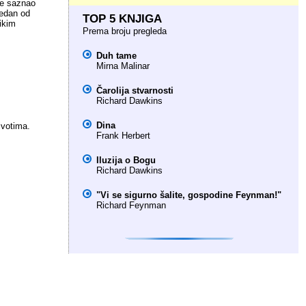
 je saznao
jedan od
TOP 5 KNJIGA
likim
Prema broju pregleda
Duh tame
Mirna Malinar
Čarolija stvarnosti
Richard Dawkins
Dina
ivotima.
Frank Herbert
Iluzija o Bogu
Richard Dawkins
"Vi se sigurno šalite, gospodine Feynman!"
Richard Feynman