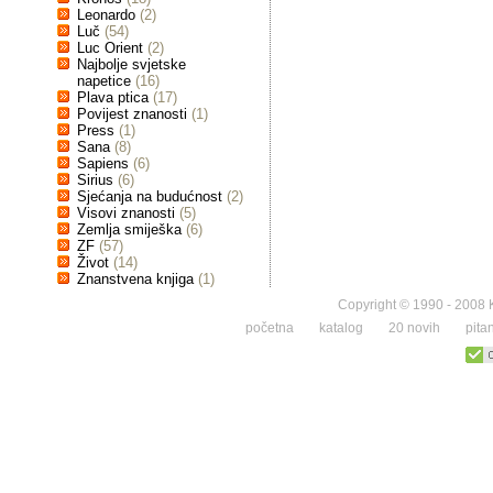
Leonardo
(2)
Luč
(54)
Luc Orient
(2)
Najbolje svjetske
napetice
(16)
Plava ptica
(17)
Povijest znanosti
(1)
Press
(1)
Sana
(8)
Sapiens
(6)
Sirius
(6)
Sjećanja na budućnost
(2)
Visovi znanosti
(5)
Zemlja smiješka
(6)
ZF
(57)
Život
(14)
Znanstvena knjiga
(1)
Copyright © 1990 - 2008 K
početna
katalog
20 novih
pita