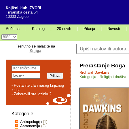
Knjižni klub IZVORI
Trnjanska cesta 64
10000 Zagreb
Početna
|
Katalog
|
20 novih
|
Pitanja
|
Novosti
|
Trenutno se nalazite na
Knjiga
Prerastanje Boga
Richard Dawkins
Kategorija: Religija i društvo
- Postanite član našeg knjižnog
kluba.
- Zaboravili ste lozinku?
Kategorije
Antropologija
(1)
Astronomija
(2)