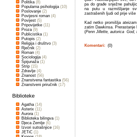
Politika
(8)
pa do građe snježne pahuljic
Popularna psihologija
(10)
na putu u razmišljanje s
Poslovanje
(2)
zastrašenih ljudi od prije više 
Povijesni roman
(4)
Povijest
(5)
Kad netko promišlja ateizam,
Pripovijetke
(11)
zatim Dawkinsa. Prerastanje 
Proza
(9)
(
Penn Jillette, autorica God,
Publicistika
(1)
Putopis
(2)
Religija i društvo
(3)
Komentari:
(0)
Rječnik
(2)
Roman
(4)
Sociologija
(4)
Špijunaža
(1)
Strip
(15)
Zdravlje
(4)
Znanost
(56)
Znanstvena fantastika
(56)
Znanstveni priručnik
(17)
Biblioteke
Agatha
(14)
Asterix
(11)
Aurora
(1)
Biblioteka bilingva
(1)
Djeca Zemlje
(6)
Izvori sutrašnjice
(16)
JETiC
(1)
Kronos
(18)