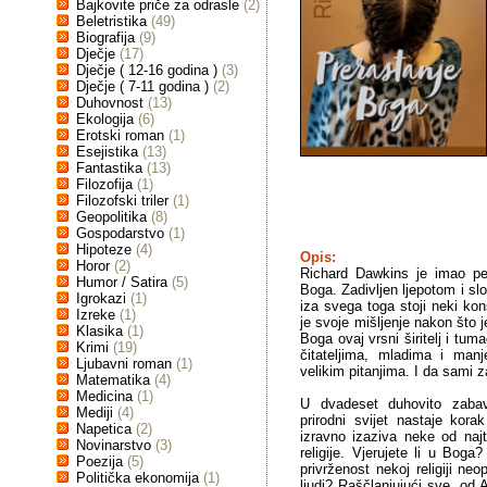
Bajkovite priče za odrasle
(2)
Beletristika
(49)
Biografija
(9)
Dječje
(17)
Dječje ( 12-16 godina )
(3)
Dječje ( 7-11 godina )
(2)
Duhovnost
(13)
Ekologija
(6)
Erotski roman
(1)
Esejistika
(13)
Fantastika
(13)
Filozofija
(1)
Filozofski triler
(1)
Geopolitika
(8)
Gospodarstvo
(1)
Hipoteze
(4)
Opis:
Horor
(2)
Richard Dawkins je imao pet
Humor / Satira
(5)
Boga. Zadivljen ljepotom i sl
Igrokazi
(1)
iza svega toga stoji neki kon
Izreke
(1)
je svoje mišljenje nakon što 
Klasika
(1)
Boga ovaj vrsni širitelj i tuma
Krimi
(19)
čitateljima, mladima i man
Ljubavni roman
(1)
velikim pitanjima. I da sami za
Matematika
(4)
Medicina
(1)
U dvadeset duhovito zabav
Mediji
(4)
prirodni svijet nastaje kor
Napetica
(2)
izravno izaziva neke od najte
Novinarstvo
(3)
religije. Vjerujete li u Boga
Poezija
(5)
privrženost nekoj religiji ne
Politička ekonomija
(1)
ljudi? Raščlanjujući sve, o