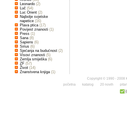
Leonardo
(2)
Luč
(54)
Luc Orient
(2)
Najbolje svjetske
napetice
(16)
Plava ptica
(17)
Povijest znanosti
(1)
Press
(1)
Sana
(8)
Sapiens
(6)
Sirius
(6)
Sjećanja na budućnost
(2)
Visovi znanosti
(5)
Zemlja smiješka
(6)
ZF
(57)
Život
(14)
Znanstvena knjiga
(1)
Copyright © 1990 - 2008 K
početna
katalog
20 novih
pita