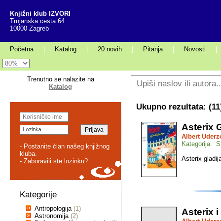
Knjižni klub IZVORI
Trnjanska cesta 64
10000 Zagreb
Početna
|
Katalog
|
20 novih
|
Pitanja
|
Novosti
|
Trenutno se nalazite na
Katalog
Ukupno rezultata: (
11
Asterix G
Albert Uderz
Kategorija: St
- Postanite član našeg knjižnog
kluba.
Asterix gladija
- Zaboravili ste lozinku?
Kategorije
Antropologija
(1)
Asterix i
Astronomija
(2)