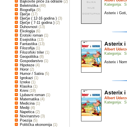
Albert Uderz
Bajkovite priče za odrasle
(2)
Kategorija: St
Beletristika
(49)
Biografija
(9)
Asterix i Goti,
Dječje
(17)
Dječje ( 12-16 godina )
(3)
Dječje ( 7-11 godina )
(2)
Duhovnost
(13)
Ekologija
(6)
Erotski roman
(1)
Esejistika
(13)
Asterix 
Fantastika
(13)
Filozofija
(1)
Albert Uderz
Filozofski triler
(1)
Kategorija: St
Geopolitika
(8)
Gospodarstvo
(1)
Asterix i Norm
Hipoteze
(4)
Horor
(2)
Humor / Satira
(5)
Igrokazi
(1)
Izreke
(1)
Klasika
(1)
Krimi
(19)
Asterix 
Ljubavni roman
(1)
Albert Uderz
Matematika
(4)
Kategorija: St
Medicina
(1)
Mediji
(4)
Napetica
(2)
Novinarstvo
(3)
Poezija
(5)
Politička ekonomija
(1)