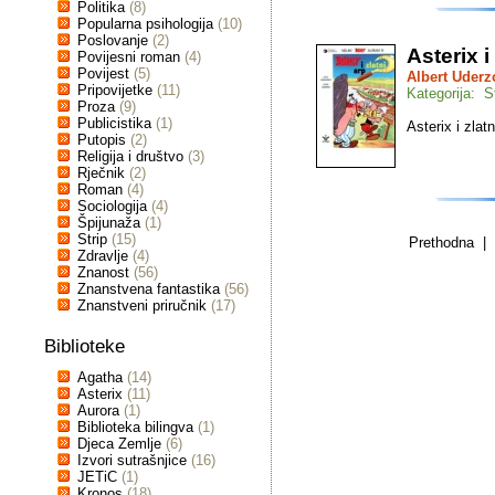
Politika
(8)
Popularna psihologija
(10)
Poslovanje
(2)
Asterix i
Povijesni roman
(4)
Povijest
(5)
Albert Uderz
Pripovijetke
(11)
Kategorija: St
Proza
(9)
Publicistika
(1)
Asterix i zlatn
Putopis
(2)
Religija i društvo
(3)
Rječnik
(2)
Roman
(4)
Sociologija
(4)
Špijunaža
(1)
Strip
(15)
Prethodna | 
Zdravlje
(4)
Znanost
(56)
Znanstvena fantastika
(56)
Znanstveni priručnik
(17)
Biblioteke
Agatha
(14)
Asterix
(11)
Aurora
(1)
Biblioteka bilingva
(1)
Djeca Zemlje
(6)
Izvori sutrašnjice
(16)
JETiC
(1)
Kronos
(18)