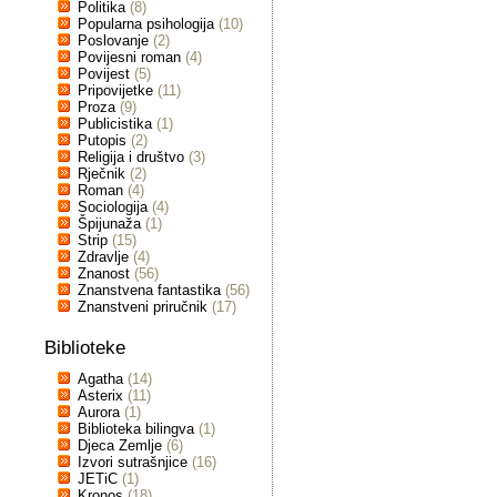
Politika
(8)
Popularna psihologija
(10)
Poslovanje
(2)
Povijesni roman
(4)
Povijest
(5)
Pripovijetke
(11)
Proza
(9)
Publicistika
(1)
Putopis
(2)
Religija i društvo
(3)
Rječnik
(2)
Roman
(4)
Sociologija
(4)
Špijunaža
(1)
Strip
(15)
Zdravlje
(4)
Znanost
(56)
Znanstvena fantastika
(56)
Znanstveni priručnik
(17)
Biblioteke
Agatha
(14)
Asterix
(11)
Aurora
(1)
Biblioteka bilingva
(1)
Djeca Zemlje
(6)
Izvori sutrašnjice
(16)
JETiC
(1)
Kronos
(18)