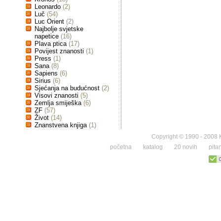
Leonardo
(2)
Luč
(54)
Luc Orient
(2)
Najbolje svjetske
napetice
(16)
Plava ptica
(17)
Povijest znanosti
(1)
Press
(1)
Sana
(8)
Sapiens
(6)
Sirius
(6)
Sjećanja na budućnost
(2)
Visovi znanosti
(5)
Zemlja smiješka
(6)
ZF
(57)
Život
(14)
Znanstvena knjiga
(1)
Copyright © 1990 - 2008 K
početna
katalog
20 novih
pita