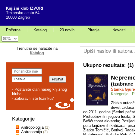
Knjižni klub IZVORI
Trnjanska cesta 64
10000 Zagreb
Početna
|
Katalog
|
20 novih
|
Pitanja
|
Novosti
|
Trenutno se nalazite na
Katalog
Ukupno rezultata: (
1
)
Nepremo
(izabrane
- Postanite član našeg knjižnog
Stanka Gjuri
kluba.
Kategorija: P
- Zaboravili ste lozinku?
Zbirka autori
devet ciklusa
do 2011. godine (Sedmi pečat;
Protuotrov ili njegova ludila;
Kategorije
Bešćutnost akvarela; Posljednj
pera književnih kritičara i pis
Antropologija
(1)
Zlatko Tomičić, Borivoj Rada
Astronomija
(2)
Matutinović, Božidar Petrač, 