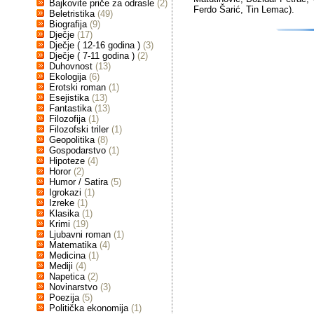
Bajkovite priče za odrasle
(2)
Ferdo Šarić, Tin Lemac).
Beletristika
(49)
Biografija
(9)
Dječje
(17)
Dječje ( 12-16 godina )
(3)
Dječje ( 7-11 godina )
(2)
Duhovnost
(13)
Ekologija
(6)
Erotski roman
(1)
Esejistika
(13)
Fantastika
(13)
Filozofija
(1)
Filozofski triler
(1)
Geopolitika
(8)
Gospodarstvo
(1)
Hipoteze
(4)
Horor
(2)
Humor / Satira
(5)
Igrokazi
(1)
Izreke
(1)
Klasika
(1)
Krimi
(19)
Ljubavni roman
(1)
Matematika
(4)
Medicina
(1)
Mediji
(4)
Napetica
(2)
Novinarstvo
(3)
Poezija
(5)
Politička ekonomija
(1)