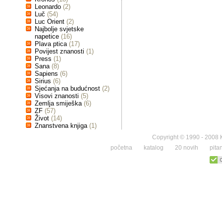
Leonardo
(2)
Luč
(54)
Luc Orient
(2)
Najbolje svjetske
napetice
(16)
Plava ptica
(17)
Povijest znanosti
(1)
Press
(1)
Sana
(8)
Sapiens
(6)
Sirius
(6)
Sjećanja na budućnost
(2)
Visovi znanosti
(5)
Zemlja smiješka
(6)
ZF
(57)
Život
(14)
Znanstvena knjiga
(1)
Copyright © 1990 - 2008 K
početna
katalog
20 novih
pita