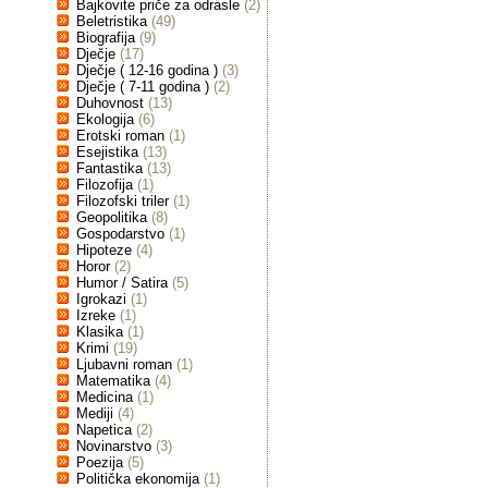
Bajkovite priče za odrasle
(2)
Beletristika
(49)
Biografija
(9)
Dječje
(17)
Dječje ( 12-16 godina )
(3)
Dječje ( 7-11 godina )
(2)
Duhovnost
(13)
Ekologija
(6)
Erotski roman
(1)
Esejistika
(13)
Fantastika
(13)
Filozofija
(1)
Filozofski triler
(1)
Geopolitika
(8)
Gospodarstvo
(1)
Hipoteze
(4)
Horor
(2)
Humor / Satira
(5)
Igrokazi
(1)
Izreke
(1)
Klasika
(1)
Krimi
(19)
Ljubavni roman
(1)
Matematika
(4)
Medicina
(1)
Mediji
(4)
Napetica
(2)
Novinarstvo
(3)
Poezija
(5)
Politička ekonomija
(1)