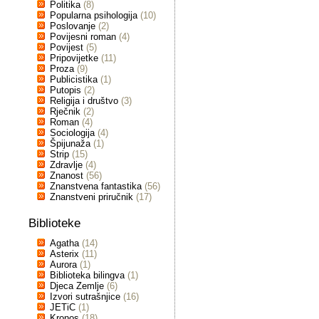
Politika
(8)
Popularna psihologija
(10)
Poslovanje
(2)
Povijesni roman
(4)
Povijest
(5)
Pripovijetke
(11)
Proza
(9)
Publicistika
(1)
Putopis
(2)
Religija i društvo
(3)
Rječnik
(2)
Roman
(4)
Sociologija
(4)
Špijunaža
(1)
Strip
(15)
Zdravlje
(4)
Znanost
(56)
Znanstvena fantastika
(56)
Znanstveni priručnik
(17)
Biblioteke
Agatha
(14)
Asterix
(11)
Aurora
(1)
Biblioteka bilingva
(1)
Djeca Zemlje
(6)
Izvori sutrašnjice
(16)
JETiC
(1)
Kronos
(18)