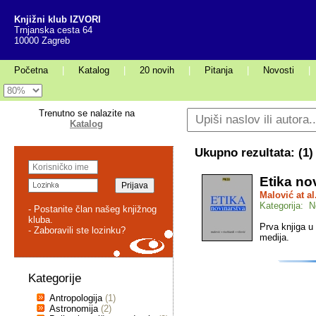
Knjižni klub IZVORI
Trnjanska cesta 64
10000 Zagreb
Početna
|
Katalog
|
20 novih
|
Pitanja
|
Novosti
|
Trenutno se nalazite na
Katalog
Ukupno rezultata: (
1
)
Etika no
Malović at al
Kategorija: N
- Postanite član našeg knjižnog
kluba.
Prva knjiga u
- Zaboravili ste lozinku?
medija.
Kategorije
Antropologija
(1)
Astronomija
(2)