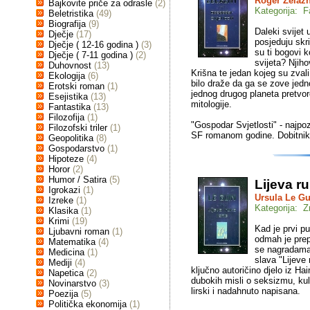
Roger Zelaz
Bajkovite priče za odrasle
(2)
Kategorija: F
Beletristika
(49)
Biografija
(9)
Daleki svijet 
Dječje
(17)
posjeduju skr
Dječje ( 12-16 godina )
(3)
su ti bogovi 
Dječje ( 7-11 godina )
(2)
svijeta? Njih
Duhovnost
(13)
Krišna te jedan kojeg su zvali
Ekologija
(6)
bilo draže da ga se zove jed
Erotski roman
(1)
jednog drugog planeta pretvore
Esejistika
(13)
mitologije.
Fantastika
(13)
Filozofija
(1)
"Gospodar Svjetlosti" - najpo
Filozofski triler
(1)
SF romanom godine. Dobitni
Geopolitika
(8)
Gospodarstvo
(1)
Hipoteze
(4)
Horor
(2)
Humor / Satira
(5)
Lijeva r
Igrokazi
(1)
Ursula Le Gu
Izreke
(1)
Kategorija: Z
Klasika
(1)
Krimi
(19)
Kad je prvi p
Ljubavni roman
(1)
odmah je prepo
Matematika
(4)
se nagradama
Medicina
(1)
slava "Lijeve
Mediji
(4)
ključno autoričino djelo iz Ha
Napetica
(2)
dubokih misli o seksizmu, ku
Novinarstvo
(3)
lirski i nadahnuto napisana.
Poezija
(5)
Politička ekonomija
(1)