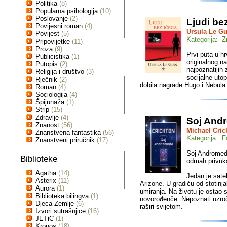
Politika
(8)
Popularna psihologija
(10)
Poslovanje
(2)
Ljudi be
Povijesni roman
(4)
Ursula Le Gu
Povijest
(5)
Kategorija: Z
Pripovijetke
(11)
Proza
(9)
Prvi puta u h
Publicistika
(1)
originalnog 
Putopis
(2)
najpoznatijih
Religija i društvo
(3)
socijalne utop
Rječnik
(2)
dobila nagrade Hugo i Nebula
Roman
(4)
Sociologija
(4)
Špijunaža
(1)
Strip
(15)
Zdravlje
(4)
Soj And
Znanost
(56)
Michael Cric
Znanstvena fantastika
(56)
Kategorija: F
Znanstveni priručnik
(17)
Soj Andromeda
Biblioteke
odmah privuk
Agatha
(14)
Jedan je sate
Asterix
(11)
Arizone. U gradiću od stotinj
Aurora
(1)
umiranja. Na životu je ostao s
Biblioteka bilingva
(1)
novorođenče. Nepoznati uzročn
Djeca Zemlje
(6)
raširi svijetom.
Izvori sutrašnjice
(16)
JETiC
(1)
Kronos
(18)