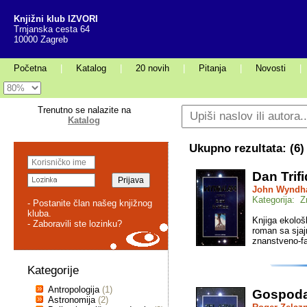
Knjižni klub IZVORI
Trnjanska cesta 64
10000 Zagreb
Početna
|
Katalog
|
20 novih
|
Pitanja
|
Novosti
|
Trenutno se nalazite na
Katalog
Ukupno rezultata: (
6
)
Dan Trif
John Wynd
Kategorija: Z
- Postanite član našeg knjižnog
kluba.
Knjiga ekološ
- Zaboravili ste lozinku?
roman sa sjaj
znanstveno-fa
Kategorije
Antropologija
(1)
Gospodar
Astronomija
(2)