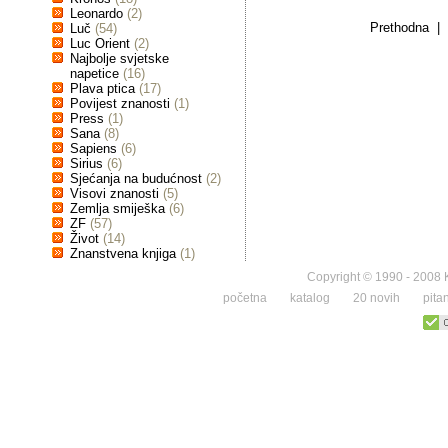
Leonardo
(2)
Prethodna | 
Luč
(54)
Luc Orient
(2)
Najbolje svjetske
napetice
(16)
Plava ptica
(17)
Povijest znanosti
(1)
Press
(1)
Sana
(8)
Sapiens
(6)
Sirius
(6)
Sjećanja na budućnost
(2)
Visovi znanosti
(5)
Zemlja smiješka
(6)
ZF
(57)
Život
(14)
Znanstvena knjiga
(1)
Copyright © 1990 - 2008 K
početna
katalog
20 novih
pita