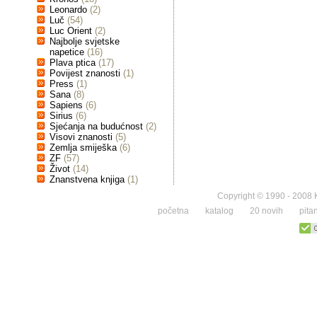
Leonardo
(2)
Luč
(54)
Luc Orient
(2)
Najbolje svjetske
napetice
(16)
Plava ptica
(17)
Povijest znanosti
(1)
Press
(1)
Sana
(8)
Sapiens
(6)
Sirius
(6)
Sjećanja na budućnost
(2)
Visovi znanosti
(5)
Zemlja smiješka
(6)
ZF
(57)
Život
(14)
Znanstvena knjiga
(1)
Copyright © 1990 - 2008 K
početna
katalog
20 novih
pita