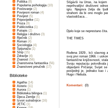
Politika
(8)
Stigavši na Urras, na kojem v
Popularna psihologija
(10)
neprihvatljivi društveni odno
Poslovanje
(2)
igru. Njegova želja da ljud
Povijesni roman
(4)
strahom da bi ono moglo pas
Povijest
(5)
vlastodržaca…
Pripovijetke
(11)
Proza
(9)
Publicistika
(1)
Putopis
(2)
Djelo koje se neprestano čita.
Religija i društvo
(3)
Rječnik
(2)
THE TIMES
Roman
(4)
Sociologija
(4)
Špijunaža
(1)
Strip
(15)
Rođena 1929., kći slavnog 
Zdravlje
(4)
svoj prvi roman 1966. i uskor
Znanost
(56)
fantastične književnosti, sta
Znanstvena fantastika
(56)
Svoju reputaciju potvrđivala
Znanstveni priručnik
(17)
objavljeni Pričanje; Svijet 
posljednji je, jednako kao i
Hugo i Nebula.
Biblioteke
Agatha
(14)
Komentari:
(0)
Asterix
(11)
Aurora
(1)
Biblioteka bilingva
(1)
Djeca Zemlje
(6)
Izvori sutrašnjice
(16)
JETiC
(1)
Kronos
(18)