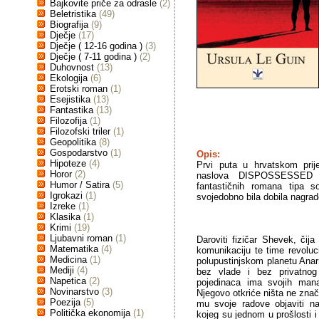
Bajkovite priče za odrasle
(2)
Beletristika
(49)
Biografija
(9)
Dječje
(17)
Dječje ( 12-16 godina )
(3)
Dječje ( 7-11 godina )
(2)
Duhovnost
(13)
Ekologija
(6)
Erotski roman
(1)
Esejistika
(13)
Fantastika
(13)
Filozofija
(1)
Filozofski triler
(1)
Geopolitika
(8)
Gospodarstvo
(1)
Opis:
Hipoteze
(4)
Prvi puta u hrvatskom prije
Horor
(2)
naslova DISPOSSESSED -
Humor / Satira
(5)
fantastičnih romana tipa so
Igrokazi
(1)
svojedobno bila dobila nagra
Izreke
(1)
Klasika
(1)
Krimi
(19)
Ljubavni roman
(1)
Daroviti fizičar Shevek, čija
Matematika
(4)
komunikaciju te time revoluci
Medicina
(1)
polupustinjskom planetu Ana
Mediji
(4)
bez vlade i bez privatnog
Napetica
(2)
pojedinaca ima svojih mana
Novinarstvo
(3)
Njegovo otkriće ništa ne znač
Poezija
(5)
mu svoje radove objaviti n
Politička ekonomija
(1)
kojeg su jednom u prošlosti i