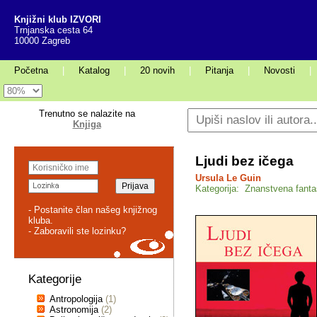
Knjižni klub IZVORI
Trnjanska cesta 64
10000 Zagreb
Početna
|
Katalog
|
20 novih
|
Pitanja
|
Novosti
|
Trenutno se nalazite na
Knjiga
Ljudi bez ičega
Ursula Le Guin
Kategorija: Znanstvena fanta
- Postanite član našeg knjižnog
kluba.
- Zaboravili ste lozinku?
Kategorije
Antropologija
(1)
Astronomija
(2)