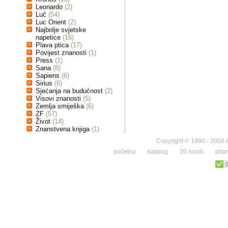
Leonardo
(2)
Luč
(54)
Luc Orient
(2)
Najbolje svjetske
napetice
(16)
Plava ptica
(17)
Povijest znanosti
(1)
Press
(1)
Sana
(8)
Sapiens
(6)
Sirius
(6)
Sjećanja na budućnost
(2)
Visovi znanosti
(5)
Zemlja smiješka
(6)
ZF
(57)
Život
(14)
Znanstvena knjiga
(1)
Copyright © 1990 - 2008 K
početna
katalog
20 novih
pita