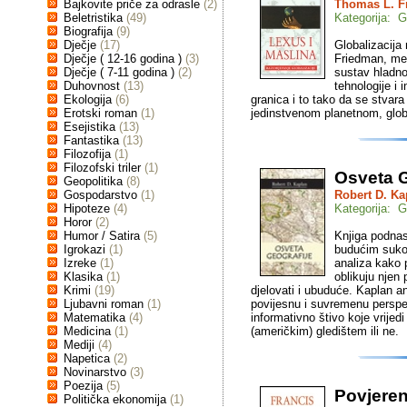
Bajkovite priče za odrasle
(2)
Thomas L. F
Beletristika
(49)
Kategorija: G
Biografija
(9)
Dječje
(17)
Globalizacija
Dječje ( 12-16 godina )
(3)
Friedman, međ
Dječje ( 7-11 godina )
(2)
sustav hladnog
Duhovnost
(13)
tehnologije i 
Ekologija
(6)
granica i to tako da se stvara 
Erotski roman
(1)
jedinstvenom planetnom, glo
Esejistika
(13)
Fantastika
(13)
Filozofija
(1)
Filozofski triler
(1)
Osveta G
Geopolitika
(8)
Gospodarstvo
(1)
Robert D. Ka
Hipoteze
(4)
Kategorija: G
Horor
(2)
Humor / Satira
(5)
Knjiga podnas
Igrokazi
(1)
budućim sukob
Izreke
(1)
analiza kako p
Klasika
(1)
oblikuju njen
Krimi
(19)
djelovati i ubuduće. Kaplan ana
Ljubavni roman
(1)
povijesnu i suvremenu perspek
Matematika
(4)
informativno štivo koje vrijed
Medicina
(1)
(američkim) gledištem ili ne.
Mediji
(4)
Napetica
(2)
Novinarstvo
(3)
Poezija
(5)
Povjeren
Politička ekonomija
(1)