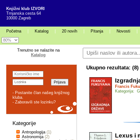
Knjižni klub IZVORI
Trnjanska cesta 64
10000 Zagreb
Početna
|
Katalog
|
20 novih
|
Pitanja
|
Novosti
|
Trenutno se nalazite na
Katalog
Ukupno rezultata: (
8
)
Izgradnj
Francis Fuk
Kategorija: G
- Postanite član našeg knjižnog
kluba.
- Zaboravili ste lozinku?
Kategorije
Antropologija
(1)
Lexus i 
Astronomija
(2)