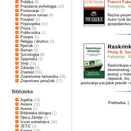
Politika
(8)
Francis Fuk
Popularna psihologija
(10)
Kategorija: G
Poslovanje
(2)
Povijesni roman
(4)
Razina povjer
Povijest
(5)
Autor tvrdi da
Pripovijetke
(11)
gospodarstva
Proza
(9)
Publicistika
(1)
Putopis
(2)
Religija i društvo
(3)
Rječnik
(2)
Raskrin
Roman
(4)
Philip B. Sm
Sociologija
(4)
Kategorija: G
Špijunaža
(1)
Strip
(15)
Raskrinkana ek
Zdravlje
(4)
ekonomskog ra
Znanost
(56)
postoji u mate
Znanstvena fantastika
(56)
nepravdi, što
Znanstveni priručnik
(17)
postizanja socijalne pravde i
Biblioteke
Agatha
(14)
Prethodna | 
Asterix
(11)
Aurora
(1)
Biblioteka bilingva
(1)
Djeca Zemlje
(6)
Izvori sutrašnjice
(16)
JETiC
(1)
Kronos
(18)