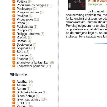
Milan Mesari
Politika
(8)
Kategorija: S
Popularna psihologija
(10)
Poslovanje
(2)
Je li u uvjeti
Povijesni roman
(4)
neoliberalnog kapitalizma, mog
Povijest
(5)
funkcionalniji društveni pored
Pripovijetke
(11)
demokratskim, humanističkim 
Proza
(9)
Pokušaj odgovora na to pitanj
Publicistika
(1)
od početaka socijalističke idej
Putopis
(2)
pa do promjena koje su se dog
Religija i društvo
(3)
stoljeća. To je sadržaj ove knj
Rječnik
(2)
Roman
(4)
Sociologija
(4)
Špijunaža
(1)
Strip
(15)
Zdravlje
(4)
Znanost
(56)
Znanstvena fantastika
(56)
Znanstveni priručnik
(17)
Biblioteke
Agatha
(14)
Asterix
(11)
Aurora
(1)
Biblioteka bilingva
(1)
Djeca Zemlje
(6)
Izvori sutrašnjice
(16)
JETiC
(1)
Kronos
(18)