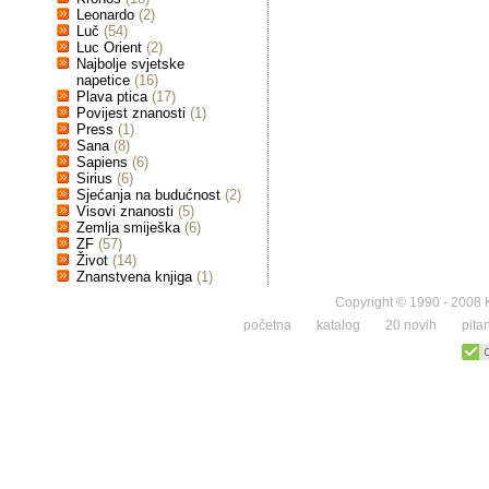
Leonardo
(2)
Luč
(54)
Luc Orient
(2)
Najbolje svjetske
napetice
(16)
Plava ptica
(17)
Povijest znanosti
(1)
Press
(1)
Sana
(8)
Sapiens
(6)
Sirius
(6)
Sjećanja na budućnost
(2)
Visovi znanosti
(5)
Zemlja smiješka
(6)
ZF
(57)
Život
(14)
Znanstvena knjiga
(1)
Copyright © 1990 - 2008 K
početna
katalog
20 novih
pita