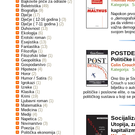
Thomas Robe
Bajkovite priče za odrasle
(2)
Kategorija: S
Beletristika
(49)
Biografija
(9)
Napokon prvo 
Dječje
(17)
o „demografsk
Dječje ( 12-16 godina )
(3)
pa da vidimo 
Dječje ( 7-11 godina )
(2)
važna demogra
Duhovnost
(13)
svojom brojno
Ekologija
(6)
Erotski roman
(1)
Esejistika
(13)
Fantastika
(13)
Filozofija
(1)
POSTDE
Filozofski triler
(1)
Političke 
Geopolitika
(8)
Gospodarstvo
(1)
Colin Crouc
Hipoteze
(4)
Kategorija: S
Horor
(2)
Humor / Satira
(5)
Ono što je St
Igrokazi
(1)
Crouch u soci
Izreke
(1)
bilješku o au
Klasika
(1)
političke i poslovne elite, o 
Krimi
(19)
političkog sustava u koji se
Ljubavni roman
(1)
Matematika
(4)
Medicina
(1)
Mediji
(4)
Socijali
Napetica
(2)
Novinarstvo
(3)
Utopija, z
Poezija
(5)
kapitaliz
Politička ekonomija
(1)