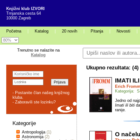
Knjižni klub IZVORI
Trnjanska cesta 64
10000 Zagreb
Početna
|
Katalog
|
20 novih
|
Pitanja
|
Novosti
|
Trenutno se nalazite na
Katalog
Ukupno rezultata: (
4
)
IMATI ILI
Erich From
Kategorija: S
- Postanite član našeg knjižnog
kluba.
Jedno od najp
- Zaboravili ste lozinku?
Imati ili biti
da
ranije.
Kategorije
Antropologija
(1)
O načelu
Astronomija
(2)