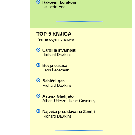
Rakovim korakom
Umberto Eco
TOP 5 KNJIGA
Prema ocjeni članova
Čarolija stvarnosti
Richard Dawkins
Božja čestica
Leon Lederman
Sebični gen
Richard Dawkins
Asterix Gladijator
Albert Uderzo
,
Rene Goscinny
Najveća predstava na Zemlji
Richard Dawkins