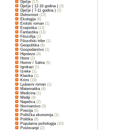
Dječje
(17)
Dječje ( 12-16 godina )
(3)
Dječje ( 7-11 godina )
(2)
Duhovnost
(13)
Ekologija
(6)
Erotski roman
(1)
Esejistika
(13)
Fantastika
(13)
Filozofija
(1)
Filozofski triler
(1)
Geopolitika
(8)
Gospodarstvo
(1)
Hipoteze
(4)
Horor
(2)
Humor / Satira
(5)
Igrokazi
(1)
Izreke
(1)
Klasika
(1)
Krimi
(19)
Ljubavni roman
(1)
Matematika
(4)
Medicina
(1)
Mediji
(4)
Napetica
(2)
Novinarstvo
(3)
Poezija
(5)
Politička ekonomija
(1)
Politika
(8)
Popularna psihologija
(10)
Poslovanje
(2)