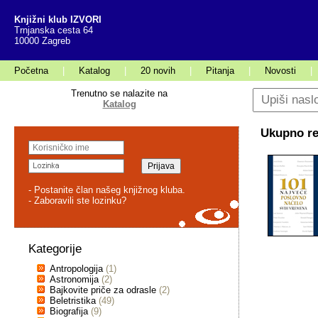
Knjižni klub IZVORI
Trnjanska cesta 64
10000 Zagreb
Početna
|
Katalog
|
20 novih
|
Pitanja
|
Novosti
|
Trenutno se nalazite na
Katalog
Ukupno rez
- Postanite član našeg knjižnog kluba.
- Zaboravili ste lozinku?
Kategorije
Antropologija
(1)
Astronomija
(2)
Bajkovite priče za odrasle
(2)
Beletristika
(49)
Biografija
(9)