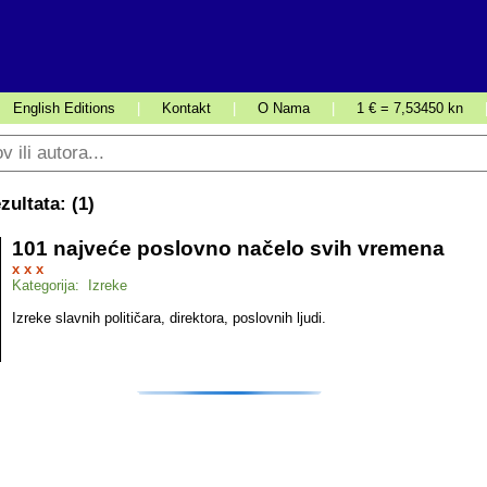
English Editions
|
Kontakt
|
O Nama
|
1 € = 7,53450 kn
ultata: (
1
)
101 najveće poslovno načelo svih vremena
x x x
Kategorija: Izreke
Izreke slavnih političara, direktora, poslovnih ljudi.