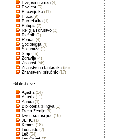
Povijesni roman
(4)
Povijest
(5)
Pripovijetke
(11)
Proza
(9)
Publicistika
(1)
Putopis
(2)
Religija i društvo
(3)
Rječnik
(2)
Roman
(4)
Sociologija
(4)
Špijunaža
(1)
Strip
(15)
Zdravlje
(4)
Znanost
(56)
Znanstvena fantastika
(56)
Znanstveni priručnik
(17)
Biblioteke
Agatha
(14)
Asterix
(11)
Aurora
(1)
Biblioteka bilingva
(1)
Djeca Zemlje
(6)
Izvori sutrašnjice
(16)
JETiC
(1)
Kronos
(18)
Leonardo
(2)
Luč
(54)
Luc Orient
(2)