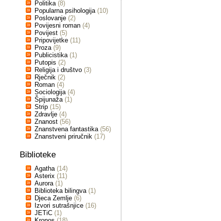
Politika
(8)
Popularna psihologija
(10)
Poslovanje
(2)
Povijesni roman
(4)
Povijest
(5)
Pripovijetke
(11)
Proza
(9)
Publicistika
(1)
Putopis
(2)
Religija i društvo
(3)
Rječnik
(2)
Roman
(4)
Sociologija
(4)
Špijunaža
(1)
Strip
(15)
Zdravlje
(4)
Znanost
(56)
Znanstvena fantastika
(56)
Znanstveni priručnik
(17)
Biblioteke
Agatha
(14)
Asterix
(11)
Aurora
(1)
Biblioteka bilingva
(1)
Djeca Zemlje
(6)
Izvori sutrašnjice
(16)
JETiC
(1)
Kronos
(18)