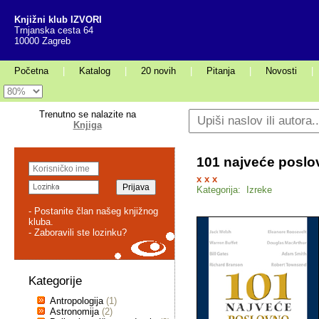
Knjižni klub IZVORI
Trnjanska cesta 64
10000 Zagreb
Početna
|
Katalog
|
20 novih
|
Pitanja
|
Novosti
|
Trenutno se nalazite na
Knjiga
101 najveće poslo
x x x
Kategorija: Izreke
- Postanite član našeg knjižnog
kluba.
- Zaboravili ste lozinku?
Kategorije
Antropologija
(1)
Astronomija
(2)