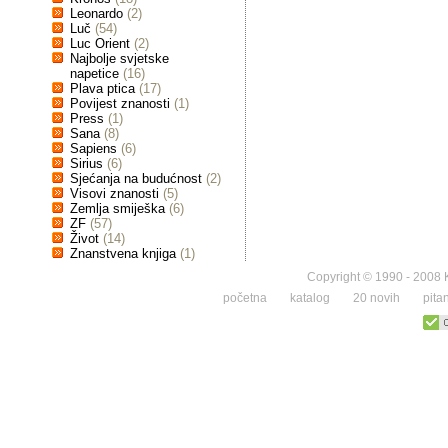
Leonardo
(2)
Luč
(54)
Luc Orient
(2)
Najbolje svjetske
napetice
(16)
Plava ptica
(17)
Povijest znanosti
(1)
Press
(1)
Sana
(8)
Sapiens
(6)
Sirius
(6)
Sjećanja na budućnost
(2)
Visovi znanosti
(5)
Zemlja smiješka
(6)
ZF
(57)
Život
(14)
Znanstvena knjiga
(1)
Copyright © 1990 - 2008 K
početna
katalog
20 novih
pita