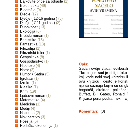
Bajkovite priče za odrasle
(2)
Beletristika
(49)
Biografija
(9)
Dječje
(17)
Dječje ( 12-16 godina )
(3)
Dječje ( 7-11 godina )
(2)
Duhovnost
(13)
Ekologija
(6)
Erotski roman
(1)
Esejistika
(13)
Fantastika
(13)
Filozofija
(1)
Filozofski triler
(1)
Geopolitika
(8)
Gospodarstvo
(1)
Opis:
Hipoteze
(4)
Sada i ovdje vlada neolibera
Horor
(2)
Tko bi gori sad je doli, i tako
Humor / Satira
(5)
koji vode neki svoj «biznis» il
Igrokazi
(1)
ovu knjižicu i često je koris
Izreke
(1)
nje se saznaje kojim su se gl
Klasika
(1)
bogataši, direktori, politič
Krimi
(19)
Buffett, Bill Gates, Ronald
Ljubavni roman
(1)
Knjižica puna pouka, nekima j
Matematika
(4)
Medicina
(1)
Mediji
(4)
Komentari:
(0)
Napetica
(2)
Novinarstvo
(3)
Poezija
(5)
Politička ekonomija
(1)