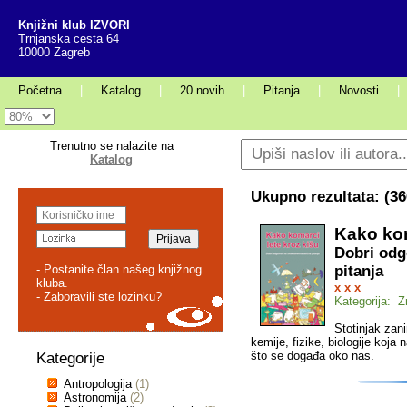
Knjižni klub IZVORI
Trnjanska cesta 64
10000 Zagreb
Početna
|
Katalog
|
20 novih
|
Pitanja
|
Novosti
|
Trenutno se nalazite na
Katalog
Ukupno rezultata: (
36
Kako kom
Dobri odg
- Postanite član našeg knjižnog
pitanja
kluba.
x x x
- Zaboravili ste lozinku?
Kategorija: 
Stotinjak zani
kemije, fizike, biologije ko
što se događa oko nas.
Kategorije
Antropologija
(1)
Astronomija
(2)