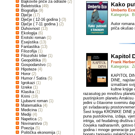
Bajkovite priče za odrasle
(2)
Kako put
Beletristika
(49)
Umberto Ec
Biografija
(9)
Kategorija: Be
Dječje
(17)
Dječje ( 12-16 godina )
(3)
Autor romana I
Dječje ( 7-11 godina )
(2)
priča okušao 
Duhovnost
(13)
Ekologija
(6)
Erotski roman
(1)
Esejistika
(13)
Fantastika
(13)
Filozofija
(1)
Kapitol 
Filozofski triler
(1)
Geopolitika
(8)
Frank Herber
Gospodarstvo
(1)
Kategorija: Z
Hipoteze
(4)
Horor
(2)
KAPITOL DINA
Humor / Satira
(5)
DINE, najslav
Igrokazi
(1)
izmaštani svij
Izreke
(1)
kultne knjige
Klasika
(1)
razasutog po mnoštvu planeta 
Krimi
(19)
pustinjskom planetu Arrakisu č
Ljubavni roman
(1)
jedini u čitavome svemiru da
Matematika
(4)
pri svladavanju prostorvrem
Medicina
(1)
Šest knjiga KRONIKE DINE je 
Mediji
(4)
puna pustolovina, izdaja, vjer
Napetica
(2)
intriga, od feudalnog društva 
Novinarstvo
(3)
čovjeka nadnaravnih, gotovo 
Poezija
(5)
godina i mnoge generacije jun
Politička ekonomija
(1)
bogatu tapiseriju galaktičkog 