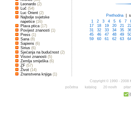
Leonardo
(2)
Luč
(54)
Luc Orient
(2)
Prethodna
| st
Najbolje svjetske
1
2
3
4
5
6
7
napetice
(16)
17
18
19
20
21
2
Plava ptica
(17)
31
32
33
34
35
3
Povijest znanosti
(1)
45
46
47
48
49
5
Press
(1)
59
60
61
62
63
6
Sana
(8)
Sapiens
(6)
Sirius
(6)
Sjećanja na budućnost
(2)
Visovi znanosti
(5)
Zemlja smiješka
(6)
ZF
(57)
Život
(14)
Znanstvena knjiga
(1)
Copyright © 1990 - 2008 K
početna
katalog
20 novih
pita