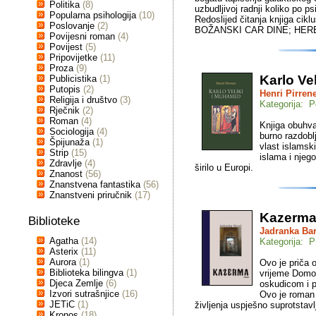
Politika
(8)
uzbudljivoj radnji koliko po p
Popularna psihologija
(10)
Redoslijed čitanja knjiga c
Poslovanje
(2)
BOŽANSKI CAR DINE; HERE
Povijesni roman
(4)
Povijest
(5)
Pripovijetke
(11)
Proza
(9)
Karlo Ve
Publicistika
(1)
Putopis
(2)
Henri Pirren
Religija i društvo
(3)
Kategorija: P
Rječnik
(2)
Roman
(4)
Knjiga obuhva
Sociologija
(4)
burno razdobl
Špijunaža
(1)
vlast islamski
Strip
(15)
islama i njeg
Zdravlje
(4)
širilo u Europi.
Znanost
(56)
Znanstvena fantastika
(56)
Znanstveni priručnik
(17)
Kazerm
Biblioteke
Jadranka Ba
Agatha
(14)
Kategorija: P
Asterix
(11)
Aurora
(1)
Ovo je priča 
Biblioteka bilingva
(1)
vrijeme Domov
Djeca Zemlje
(6)
oskudicom i 
Izvori sutrašnjice
(16)
Ovo je roman 
JETiC
(1)
življenja uspješno suprotstavl
Kronos
(18)