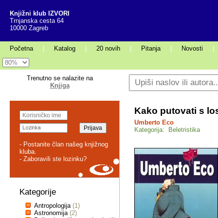
Knjižni klub IZVORI
Trnjanska cesta 64
10000 Zagreb
Početna
|
Katalog
|
20 novih
|
Pitanja
|
Novosti
|
Trenutno se nalazite na
Knjiga
Kako putovati s l
Umberto Eco
Kategorija: Beletristika
- Postanite član našeg knjižnog
kluba.
- Zaboravili ste lozinku?
Kategorije
Antropologija
(1)
Astronomija
(2)