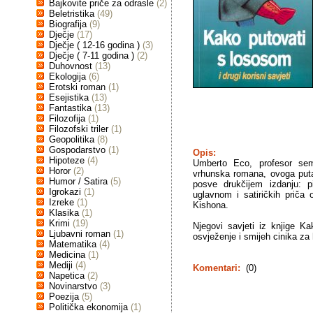
Bajkovite priče za odrasle
(2)
Beletristika
(49)
Biografija
(9)
Dječje
(17)
Dječje ( 12-16 godina )
(3)
Dječje ( 7-11 godina )
(2)
Duhovnost
(13)
Ekologija
(6)
Erotski roman
(1)
Esejistika
(13)
Fantastika
(13)
Filozofija
(1)
Filozofski triler
(1)
Geopolitika
(8)
Gospodarstvo
(1)
Opis:
Hipoteze
(4)
Umberto Eco, profesor semi
Horor
(2)
vrhunska romana, ovoga puta
Humor / Satira
(5)
posve drukčijem izdanju: p
Igrokazi
(1)
uglavnom i satiričkih priča
Izreke
(1)
Kishona.
Klasika
(1)
Krimi
(19)
Njegovi savjeti iz knjige K
Ljubavni roman
(1)
osvježenje i smijeh cinika za
Matematika
(4)
Medicina
(1)
Mediji
(4)
Komentari:
(0)
Napetica
(2)
Novinarstvo
(3)
Poezija
(5)
Politička ekonomija
(1)