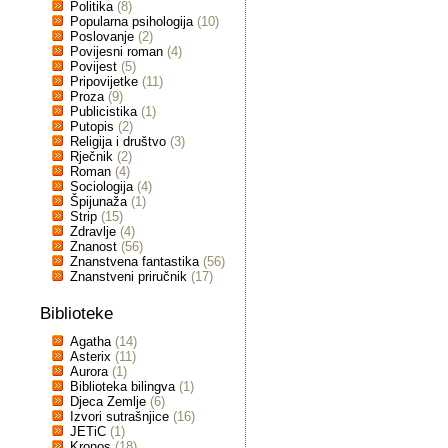
Politika
(8)
Popularna psihologija
(10)
Poslovanje
(2)
Povijesni roman
(4)
Povijest
(5)
Pripovijetke
(11)
Proza
(9)
Publicistika
(1)
Putopis
(2)
Religija i društvo
(3)
Rječnik
(2)
Roman
(4)
Sociologija
(4)
Špijunaža
(1)
Strip
(15)
Zdravlje
(4)
Znanost
(56)
Znanstvena fantastika
(56)
Znanstveni priručnik
(17)
Biblioteke
Agatha
(14)
Asterix
(11)
Aurora
(1)
Biblioteka bilingva
(1)
Djeca Zemlje
(6)
Izvori sutrašnjice
(16)
JETiC
(1)
Kronos
(18)