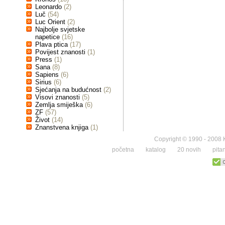
Leonardo
(2)
Luč
(54)
Luc Orient
(2)
Najbolje svjetske
napetice
(16)
Plava ptica
(17)
Povijest znanosti
(1)
Press
(1)
Sana
(8)
Sapiens
(6)
Sirius
(6)
Sjećanja na budućnost
(2)
Visovi znanosti
(5)
Zemlja smiješka
(6)
ZF
(57)
Život
(14)
Znanstvena knjiga
(1)
Copyright © 1990 - 2008 K
početna
katalog
20 novih
pita