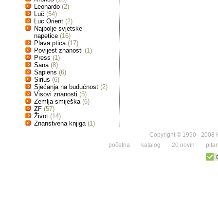
Leonardo
(2)
Luč
(54)
Luc Orient
(2)
Najbolje svjetske
napetice
(16)
Plava ptica
(17)
Povijest znanosti
(1)
Press
(1)
Sana
(8)
Sapiens
(6)
Sirius
(6)
Sjećanja na budućnost
(2)
Visovi znanosti
(5)
Zemlja smiješka
(6)
ZF
(57)
Život
(14)
Znanstvena knjiga
(1)
Copyright © 1990 - 2008 K
početna
katalog
20 novih
pita