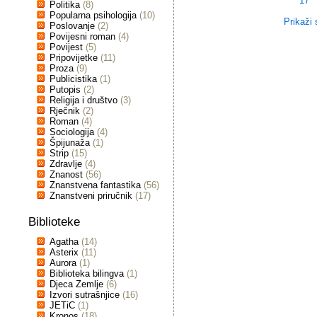
17
Politika
(8)
Popularna psihologija
(10)
Prikaži 
Poslovanje
(2)
Povijesni roman
(4)
Povijest
(5)
Pripovijetke
(11)
Proza
(9)
Publicistika
(1)
Putopis
(2)
Religija i društvo
(3)
Rječnik
(2)
Roman
(4)
Sociologija
(4)
Špijunaža
(1)
Strip
(15)
Zdravlje
(4)
Znanost
(56)
Znanstvena fantastika
(56)
Znanstveni priručnik
(17)
Biblioteke
Agatha
(14)
Asterix
(11)
Aurora
(1)
Biblioteka bilingva
(1)
Djeca Zemlje
(6)
Izvori sutrašnjice
(16)
JETiC
(1)
Kronos
(18)