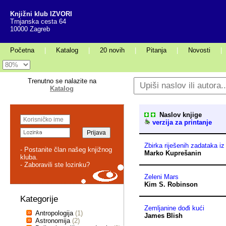
Knjižni klub IZVORI
Trnjanska cesta 64
10000 Zagreb
Početna
|
Katalog
|
20 novih
|
Pitanja
|
Novosti
|
Trenutno se nalazite na
Katalog
Naslov knjige
verzija za printanje
Zbirka riješenih zadataka iz 
- Postanite član našeg knjižnog
Marko Kuprešanin
kluba.
- Zaboravili ste lozinku?
Zeleni Mars
Kim S. Robinson
Kategorije
Zemljanine dođi kući
Antropologija
(1)
James Blish
Astronomija
(2)