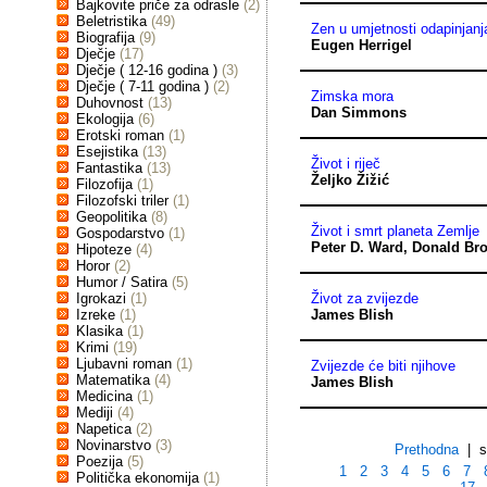
Bajkovite priče za odrasle
(2)
Beletristika
(49)
Zen u umjetnosti odapinjanja
Biografija
(9)
Eugen Herrigel
Dječje
(17)
Dječje ( 12-16 godina )
(3)
Dječje ( 7-11 godina )
(2)
Zimska mora
Duhovnost
(13)
Dan Simmons
Ekologija
(6)
Erotski roman
(1)
Esejistika
(13)
Život i riječ
Fantastika
(13)
Željko Žižić
Filozofija
(1)
Filozofski triler
(1)
Geopolitika
(8)
Život i smrt planeta Zemlje
Gospodarstvo
(1)
Peter D. Ward
,
Donald Br
Hipoteze
(4)
Horor
(2)
Humor / Satira
(5)
Igrokazi
(1)
Život za zvijezde
Izreke
(1)
James Blish
Klasika
(1)
Krimi
(19)
Ljubavni roman
(1)
Zvijezde će biti njihove
Matematika
(4)
James Blish
Medicina
(1)
Mediji
(4)
Napetica
(2)
Novinarstvo
(3)
Prethodna
| st
Poezija
(5)
1
2
3
4
5
6
7
Politička ekonomija
(1)