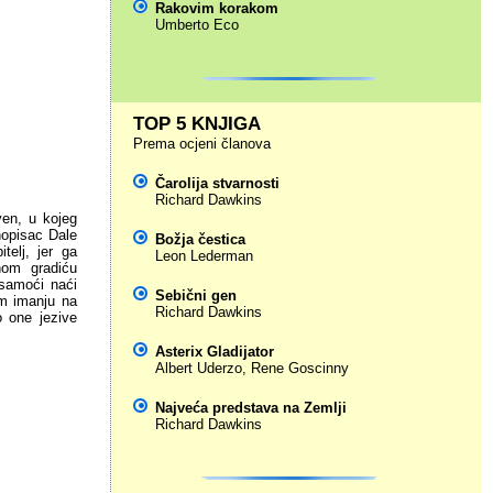
Rakovim korakom
Umberto Eco
TOP 5 KNJIGA
Prema ocjeni članova
Čarolija stvarnosti
Richard Dawkins
en, u kojeg
nopisac Dale
Božja čestica
telj, jer ga
Leon Lederman
nom gradiću
samoći naći
Sebični gen
om imanju na
Richard Dawkins
o one jezive
Asterix Gladijator
Albert Uderzo
,
Rene Goscinny
Najveća predstava na Zemlji
Richard Dawkins