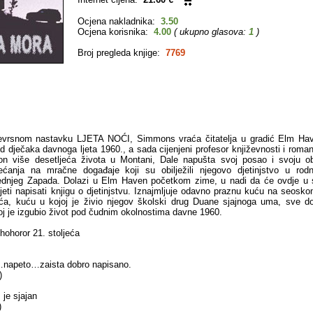
Ocjena nakladnika:
3.50
Ocjena korisnika:
4.00
( ukupno glasova:
1
)
Broj pregleda knjige:
7769
vrsnom nastavku LJETA NOĆI, Simmons vraća čitatelja u gradić Elm Hav
od dječaka davnoga ljeta 1960., a sada cijenjeni profesor književnosti i roma
on više desetljeća života u Montani, Dale napušta svoj posao i svoju obi
jećanja na mračne događaje koji su obilježili njegovo djetinjstvo u rod
ednjeg Zapada. Dolazi u Elm Haven početkom zime, u nadi da će ovdje u 
pjeti napisati knjigu o djetinjstvu. Iznajmljuje odavno praznu kuću na seosk
adića, kuću u kojoj je živio njegov školski drug Duane sjajnoga uma, sve d
oj je izgubio život pod čudnim okolnostima davne 1960.
hohoror 21. stoljeća
…napeto…zaista dobro napisano.
)
je sjajan
)