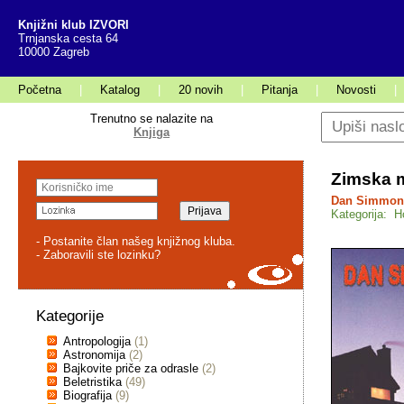
Knjižni klub IZVORI
Trnjanska cesta 64
10000 Zagreb
Početna
|
Katalog
|
20 novih
|
Pitanja
|
Novosti
|
Trenutno se nalazite na
Knjiga
Zimska 
Dan Simmon
Kategorija: H
- Postanite član našeg knjižnog kluba.
- Zaboravili ste lozinku?
Kategorije
Antropologija
(1)
Astronomija
(2)
Bajkovite priče za odrasle
(2)
Beletristika
(49)
Biografija
(9)