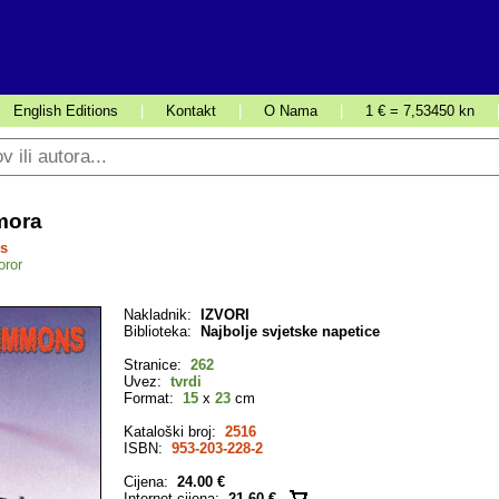
English Editions
|
Kontakt
|
O Nama
|
1 € = 7,53450 kn
mora
s
oror
Nakladnik:
IZVORI
Biblioteka:
Najbolje svjetske napetice
Stranice:
262
Uvez:
tvrdi
Format:
15
x
23
cm
Kataloški broj:
2516
ISBN:
953-203-228-2
Cijena:
24.00 €
Internet cijena:
21.60 €