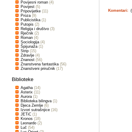
Povijesni roman
(4)
Povijest
(5)
Komentari:
(
Pripovijetke
(11)
Proza
(9)
Publicistika
(1)
Putopis
(2)
Religija i društvo
(3)
Rječnik
(2)
Roman
(4)
Sociologija
(4)
Špijunaža
(1)
Strip
(15)
Zdravlje
(4)
Znanost
(56)
Znanstvena fantastika
(56)
Znanstveni priručnik
(17)
Biblioteke
Agatha
(14)
Asterix
(11)
Aurora
(1)
Biblioteka bilingva
(1)
Djeca Zemlje
(6)
Izvori sutrašnjice
(16)
JETiC
(1)
Kronos
(18)
Leonardo
(2)
Luč
(54)
Luc Orient
(2)