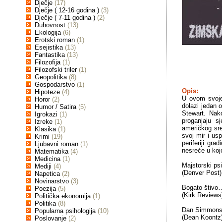
Dječje
(17)
Dječje ( 12-16 godina )
(3)
Dječje ( 7-11 godina )
(2)
Duhovnost
(13)
Ekologija
(6)
Erotski roman
(1)
Esejistika
(13)
Fantastika
(13)
Filozofija
(1)
Filozofski triler
(1)
Geopolitika
(8)
Gospodarstvo
(1)
Opis:
Hipoteze
(4)
U ovom svoje
Horor
(2)
dolazi jedan 
Humor / Satira
(5)
Stewart. Nak
Igrokazi
(1)
proganjaju s
Izreke
(1)
američkog sr
Klasika
(1)
svoj mir i us
Krimi
(19)
periferiji gr
Ljubavni roman
(1)
nesreće u koj
Matematika
(4)
Medicina
(1)
Majstorski psi
Mediji
(4)
(Denver Post)
Napetica
(2)
Novinarstvo
(3)
Bogato štivo
Poezija
(5)
(Kirk Reviews
Politička ekonomija
(1)
Politika
(8)
Dan Simmons 
Popularna psihologija
(10)
(Dean Koontz
Poslovanje
(2)