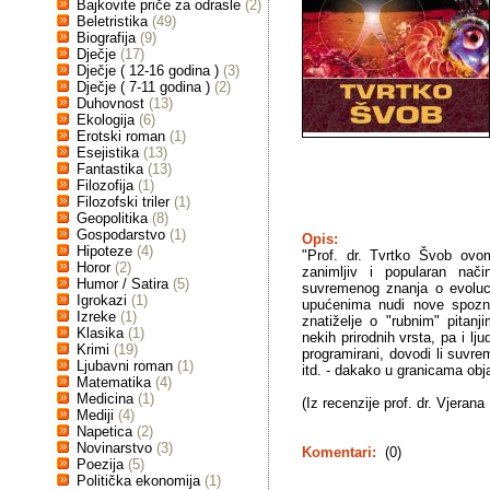
Bajkovite priče za odrasle
(2)
Beletristika
(49)
Biografija
(9)
Dječje
(17)
Dječje ( 12-16 godina )
(3)
Dječje ( 7-11 godina )
(2)
Duhovnost
(13)
Ekologija
(6)
Erotski roman
(1)
Esejistika
(13)
Fantastika
(13)
Filozofija
(1)
Filozofski triler
(1)
Geopolitika
(8)
Gospodarstvo
(1)
Opis:
Hipoteze
(4)
"Prof. dr. Tvrtko Švob ovo
Horor
(2)
zanimljiv i popularan nač
Humor / Satira
(5)
suvremenog znanja o evolucij
Igrokazi
(1)
upućenima nudi nove spoznaj
Izreke
(1)
znatiželje o "rubnim" pitan
Klasika
(1)
nekih prirodnih vrsta, pa i lju
Krimi
(19)
programirani, dovodi li suvr
Ljubavni roman
(1)
itd. - dakako u granicama obj
Matematika
(4)
Medicina
(1)
(Iz recenzije prof. dr. Vjerana
Mediji
(4)
Napetica
(2)
Novinarstvo
(3)
Komentari:
(0)
Poezija
(5)
Politička ekonomija
(1)