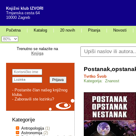
Knjižni klub IZVORI
Trnjanska cesta 64
10000 Zagreb
Početna
|
Katalog
|
20 novih
|
Pitanja
|
Novosti
|
Trenutno se nalazite na
Knjiga
Postanak,opstana
Tvrtko Švob
Kategorija: Znanost
- Postanite član našeg knjižnog
kluba.
- Zaboravili ste lozinku?
Kategorije
Antropologija
(1)
Astronomija
(2)