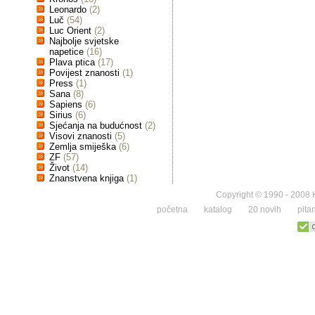
Leonardo
(2)
Luč
(54)
Luc Orient
(2)
Najbolje svjetske
napetice
(16)
Plava ptica
(17)
Povijest znanosti
(1)
Press
(1)
Sana
(8)
Sapiens
(6)
Sirius
(6)
Sjećanja na budućnost
(2)
Visovi znanosti
(5)
Zemlja smiješka
(6)
ZF
(57)
Život
(14)
Znanstvena knjiga
(1)
Copyright © 1990 - 2008 K
početna
katalog
20 novih
pita