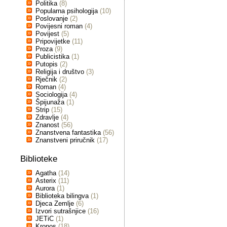
Politika
(8)
Popularna psihologija
(10)
Poslovanje
(2)
Povijesni roman
(4)
Povijest
(5)
Pripovijetke
(11)
Proza
(9)
Publicistika
(1)
Putopis
(2)
Religija i društvo
(3)
Rječnik
(2)
Roman
(4)
Sociologija
(4)
Špijunaža
(1)
Strip
(15)
Zdravlje
(4)
Znanost
(56)
Znanstvena fantastika
(56)
Znanstveni priručnik
(17)
Biblioteke
Agatha
(14)
Asterix
(11)
Aurora
(1)
Biblioteka bilingva
(1)
Djeca Zemlje
(6)
Izvori sutrašnjice
(16)
JETiC
(1)
Kronos
(18)