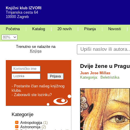
Knjižni klub IZVORI
Trnjanska cesta 64
10000 Zagreb
Početna
|
Katalog
|
20 novih
|
Pitanja
|
Novosti
|
Trenutno se nalazite na
Knjiga
Dvije žene u Pragu
Juan Jose Millas
Kategorija: Beletristika
- Postanite član našeg knjižnog
kluba.
- Zaboravili ste lozinku?
Kategorije
Antropologija
(1)
Astronomija
(2)