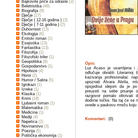
Bajkovite priče za odrasle
(2)
Beletristika
(49)
Biografija
(9)
Dječje
(17)
Dječje ( 12-16 godina )
(3)
Dječje ( 7-11 godina )
(2)
Duhovnost
(13)
Ekologija
(6)
Erotski roman
(1)
Esejistika
(13)
Fantastika
(13)
Filozofija
(1)
Filozofski triler
(1)
Geopolitika
(8)
Opis:
Gospodarstvo
(1)
Luz Acaso je usamljena i 
Hipoteze
(4)
odlučuje obratiti Literarnoj
Horor
(2)
kazivanja profesionalac n
Humor / Satira
(5)
upoznati Alvara Abrila, ml
Igrokazi
(1)
opsjednut idejom da je po
Izreke
(1)
preuzeti na sebe pisanje 
Klasika
(1)
razgovor pomalo otkrivati d
Krimi
(19)
dodirne točke. Na taj će se n
Ljubavni roman
(1)
uvede u paukovu mrežu koju po
Matematika
(4)
Medicina
(1)
Mediji
(4)
Komentari:
(0)
Napetica
(2)
Novinarstvo
(3)
Poezija
(5)
Politička ekonomija
(1)