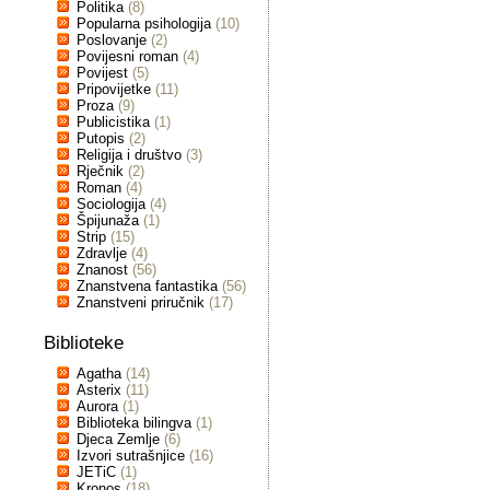
Politika
(8)
Popularna psihologija
(10)
Poslovanje
(2)
Povijesni roman
(4)
Povijest
(5)
Pripovijetke
(11)
Proza
(9)
Publicistika
(1)
Putopis
(2)
Religija i društvo
(3)
Rječnik
(2)
Roman
(4)
Sociologija
(4)
Špijunaža
(1)
Strip
(15)
Zdravlje
(4)
Znanost
(56)
Znanstvena fantastika
(56)
Znanstveni priručnik
(17)
Biblioteke
Agatha
(14)
Asterix
(11)
Aurora
(1)
Biblioteka bilingva
(1)
Djeca Zemlje
(6)
Izvori sutrašnjice
(16)
JETiC
(1)
Kronos
(18)