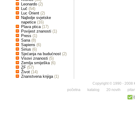
Leonardo
(2)
Luč
(54)
Luc Orient
(2)
Najbolje svjetske
napetice
(16)
Plava ptica
(17)
Povijest znanosti
(1)
Press
(1)
Sana
(8)
Sapiens
(6)
Sirius
(6)
Sjećanja na budućnost
(2)
Visovi znanosti
(5)
Zemlja smiješka
(6)
ZF
(57)
Život
(14)
Znanstvena knjiga
(1)
Copyright © 1990 - 2008 K
početna
katalog
20 novih
pita