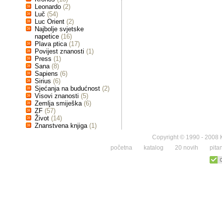
Leonardo
(2)
Luč
(54)
Luc Orient
(2)
Najbolje svjetske
napetice
(16)
Plava ptica
(17)
Povijest znanosti
(1)
Press
(1)
Sana
(8)
Sapiens
(6)
Sirius
(6)
Sjećanja na budućnost
(2)
Visovi znanosti
(5)
Zemlja smiješka
(6)
ZF
(57)
Život
(14)
Znanstvena knjiga
(1)
Copyright © 1990 - 2008 K
početna
katalog
20 novih
pita