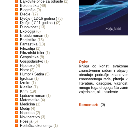
Bajkovite priče za odrasle
(2)
Beletristika
(49)
Biografija
(9)
Dječje
(17)
Dječje ( 12-16 godina )
(3)
Dječje ( 7-11 godina )
(2)
Duhovnost
(13)
Ekologija
(6)
Erotski roman
(1)
Esejistika
(13)
Fantastika
(13)
Filozofija
(1)
Filozofski triler
(1)
Geopolitika
(8)
Gospodarstvo
(1)
Opis:
Hipoteze
(4)
Knjiga od koristi svakom
Horor
(2)
znanstvenim radom i objavlj
Humor / Satira
(5)
obrađuje područje znanstve
Igrokazi
(1)
znanstvenoga rada, pitanja k
Izreke
(1)
literaturu, časopise, važnost
Klasika
(1)
mnogo toga drugoga što zan
Krimi
(19)
zajednice, ali i studente.
Ljubavni roman
(1)
Matematika
(4)
Medicina
(1)
Komentari:
(0)
Mediji
(4)
Napetica
(2)
Novinarstvo
(3)
Poezija
(5)
Politička ekonomija
(1)