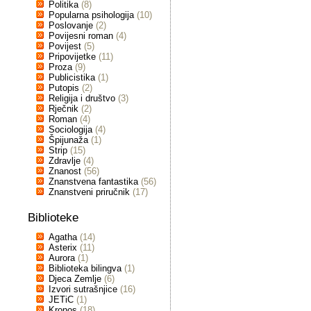
Politika
(8)
Popularna psihologija
(10)
Poslovanje
(2)
Povijesni roman
(4)
Povijest
(5)
Pripovijetke
(11)
Proza
(9)
Publicistika
(1)
Putopis
(2)
Religija i društvo
(3)
Rječnik
(2)
Roman
(4)
Sociologija
(4)
Špijunaža
(1)
Strip
(15)
Zdravlje
(4)
Znanost
(56)
Znanstvena fantastika
(56)
Znanstveni priručnik
(17)
Biblioteke
Agatha
(14)
Asterix
(11)
Aurora
(1)
Biblioteka bilingva
(1)
Djeca Zemlje
(6)
Izvori sutrašnjice
(16)
JETiC
(1)
Kronos
(18)