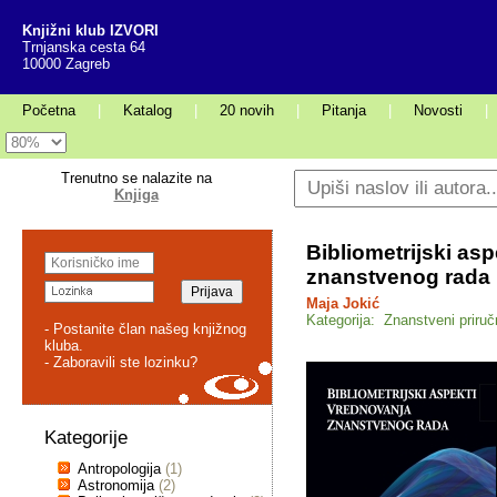
Knjižni klub IZVORI
Trnjanska cesta 64
10000 Zagreb
Početna
|
Katalog
|
20 novih
|
Pitanja
|
Novosti
|
Trenutno se nalazite na
Knjiga
Bibliometrijski as
znanstvenog rada
Maja Jokić
Kategorija: Znanstveni priruč
- Postanite član našeg knjižnog
kluba.
- Zaboravili ste lozinku?
Kategorije
Antropologija
(1)
Astronomija
(2)