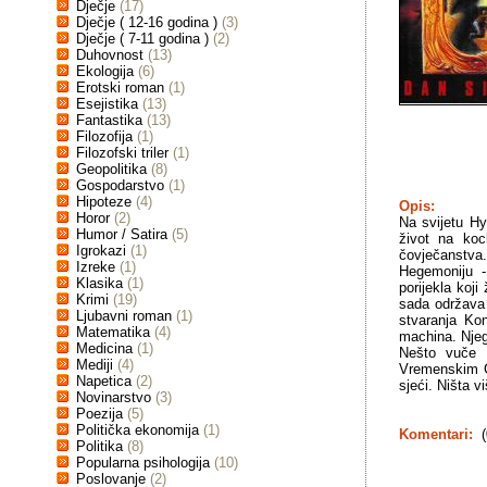
Dječje
(17)
Dječje ( 12-16 godina )
(3)
Dječje ( 7-11 godina )
(2)
Duhovnost
(13)
Ekologija
(6)
Erotski roman
(1)
Esejistika
(13)
Fantastika
(13)
Filozofija
(1)
Filozofski triler
(1)
Geopolitika
(8)
Gospodarstvo
(1)
Hipoteze
(4)
Opis:
Horor
(2)
Na svijetu H
Humor / Satira
(5)
život na koc
Igrokazi
(1)
čovječanstva.
Izreke
(1)
Hegemoniju -
Klasika
(1)
porijekla koji
Krimi
(19)
sada održava č
Ljubavni roman
(1)
stvaranja Ko
Matematika
(4)
machina. Njeg
Medicina
(1)
Nešto vuče H
Mediji
(4)
Vremenskim Gr
Napetica
(2)
sjeći. Ništa vi
Novinarstvo
(3)
Poezija
(5)
Politička ekonomija
(1)
Komentari:
(
Politika
(8)
Popularna psihologija
(10)
Poslovanje
(2)