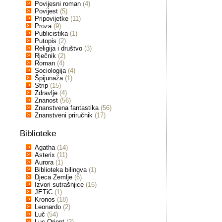
Povijesni roman
(4)
Povijest
(5)
Pripovijetke
(11)
Proza
(9)
Publicistika
(1)
Putopis
(2)
Religija i društvo
(3)
Rječnik
(2)
Roman
(4)
Sociologija
(4)
Špijunaža
(1)
Strip
(15)
Zdravlje
(4)
Znanost
(56)
Znanstvena fantastika
(56)
Znanstveni priručnik
(17)
Biblioteke
Agatha
(14)
Asterix
(11)
Aurora
(1)
Biblioteka bilingva
(1)
Djeca Zemlje
(6)
Izvori sutrašnjice
(16)
JETiC
(1)
Kronos
(18)
Leonardo
(2)
Luč
(54)
Luc Orient
(2)