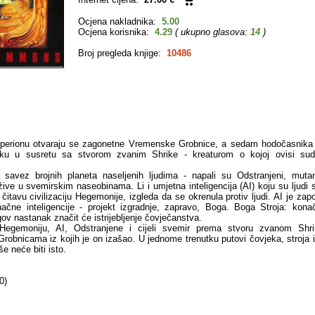
Ocjena nakladnika:
5.00
Ocjena korisnika:
4.29
( ukupno glasova:
14
)
Broj pregleda knjige:
10486
yperionu otvaraju se zagonetne Vremenske Grobnice, a sedam hodočasnika 
ku u susretu sa stvorom zvanim Shrike - kreaturom o kojoj ovisi sudb
 savez brojnih planeta naseljenih ljudima - napali su Odstranjeni, muta
 žive u svemirskim naseobinama. Li i umjetna inteligencija (AI) koju su ljudi st
itavu civilizaciju Hegemonije, izgleda da se okrenula protiv ljudi. AI je zap
načne inteligencije - projekt izgradnje, zapravo, Boga. Boga Stroja: kon
ov nastanak značit će istrijebljenje čovječanstva.
egemoniju, AI, Odstranjene i cijeli svemir prema stvoru zvanom Shr
obnicama iz kojih je on izašao. U jednome trenutku putovi čovjeka, stroja 
še neće biti isto.
0)