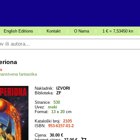
English Editions
|
Kontakt
|
O Nama
|
1 € = 7,53450 kn
eriona
s
nanstvena fantastika
Nakladnik:
IZVORI
Biblioteka:
ZF
Stranice:
530
Uvez:
meki
Format:
13
x
20
cm
Kataloški broj:
2105
ISBN:
953-6157-01-2
Cijena:
30.00 €
Internet cijena:
27.00 €