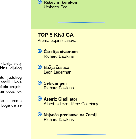
Rakovim korakom
Umberto Eco
TOP 5 KNJIGA
Prema ocjeni članova
Čarolija stvarnosti
Richard Dawkins
stavlja svoj
Božja čestica
ina cijelog
Leon Lederman
ntu ljudskog
vorili i koja
Sebični gen
očela projekt
Richard Dawkins
ačni deus ex
Asterix Gladijator
ike i prema
Albert Uderzo
,
Rene Goscinny
i boga će se
Najveća predstava na Zemlji
Richard Dawkins