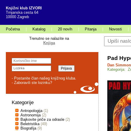
Knjižni klub IZVORI
Trnjanska cesta 64
10000 Zagreb
Početna
|
Katalog
|
20 novih
|
Pitanja
|
Novosti
|
Trenutno se nalazite na
Knjiga
Pad Hyp
Dan Simmon
Kategorija: Z
- Postanite član našeg knjižnog kluba.
- Zaboravili ste lozinku?
Kategorije
Antropologija
(1)
Astronomija
(2)
Bajkovite priče za odrasle
(2)
Beletristika
(49)
Biografija
(9)