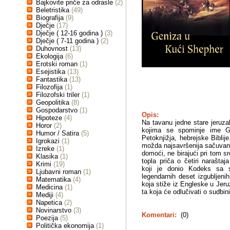
Bajkovite priče za odrasle
(2)
Beletristika
(49)
Biografija
(9)
Dječje
(17)
Dječje ( 12-16 godina )
(3)
Dječje ( 7-11 godina )
(2)
Duhovnost
(13)
Ekologija
(6)
Erotski roman
(1)
Esejistika
(13)
Fantastika
(13)
Filozofija
(1)
Filozofski triler
(1)
Geopolitika
(8)
Gospodarstvo
(1)
Opis:
Hipoteze
(4)
Na tavanu jedne stare jeruza
Horor
(2)
kojima se spominje ime Go
Humor / Satira
(5)
Petoknjižja, hebrejske Biblij
Igrokazi
(1)
možda najsavršenija sačuvana
Izreke
(1)
domoći, ne birajući pri tom sr
Klasika
(1)
topla priča o četiri narašt
Krimi
(19)
koji je donio Kodeks sa 
Ljubavni roman
(1)
legendarnih deset izgubljen
Matematika
(4)
koja stiže iz Engleske u Jeru
Medicina
(1)
ta koja će odlučivati o sudbi
Mediji
(4)
Napetica
(2)
Novinarstvo
(3)
Komentari:
(0)
Poezija
(5)
Politička ekonomija
(1)