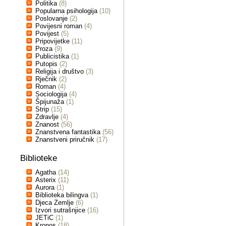
Politika
(8)
Popularna psihologija
(10)
Poslovanje
(2)
Povijesni roman
(4)
Povijest
(5)
Pripovijetke
(11)
Proza
(9)
Publicistika
(1)
Putopis
(2)
Religija i društvo
(3)
Rječnik
(2)
Roman
(4)
Sociologija
(4)
Špijunaža
(1)
Strip
(15)
Zdravlje
(4)
Znanost
(56)
Znanstvena fantastika
(56)
Znanstveni priručnik
(17)
Biblioteke
Agatha
(14)
Asterix
(11)
Aurora
(1)
Biblioteka bilingva
(1)
Djeca Zemlje
(6)
Izvori sutrašnjice
(16)
JETiC
(1)
Kronos
(18)