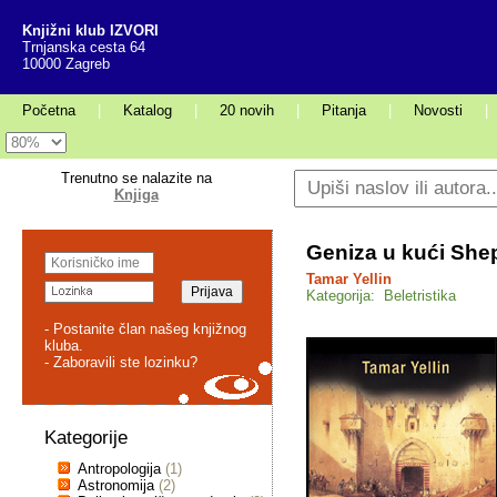
Knjižni klub IZVORI
Trnjanska cesta 64
10000 Zagreb
Početna
|
Katalog
|
20 novih
|
Pitanja
|
Novosti
|
Trenutno se nalazite na
Knjiga
Geniza u kući She
Tamar Yellin
Kategorija: Beletristika
- Postanite član našeg knjižnog
kluba.
- Zaboravili ste lozinku?
Kategorije
Antropologija
(1)
Astronomija
(2)