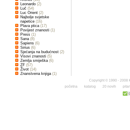
Leonardo
(2)
Luč
(54)
Luc Orient
(2)
Najbolje svjetske
napetice
(16)
Plava ptica
(17)
Povijest znanosti
(1)
Press
(1)
Sana
(8)
Sapiens
(6)
Sirius
(6)
Sjećanja na budućnost
(2)
Visovi znanosti
(5)
Zemlja smiješka
(6)
ZF
(57)
Život
(14)
Znanstvena knjiga
(1)
Copyright © 1990 - 2008 K
početna
katalog
20 novih
pita